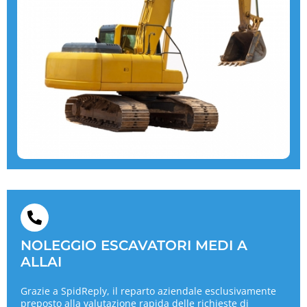
NOLEGGIO ESCAVATORI MEDI A
ALLAI
Grazie a SpidReply, il reparto aziendale esclusivamente
preposto alla valutazione rapida delle richieste di