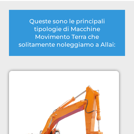
Queste sono le principali
tipologie di Macchine
Movimento Terra che
solitamente noleggiamo a Allai: