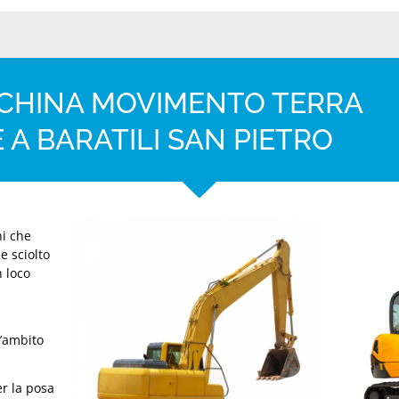
CCHINA MOVIMENTO TERRA
 A BARATILI SAN PIETRO
ni che
e sciolto
n loco
l’ambito
er la posa