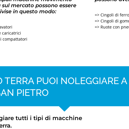
a sul mercato possono essere
ivise in questo modo:
=> Cingoli di ferr
=> Cingoli di go
avatori
=> Ruote con pne
 caricatrici
li compattatori
 TERRA PUOI NOLEGGIARE A
SAN PIETRO
iare tutti i tipi di macchine
rra.