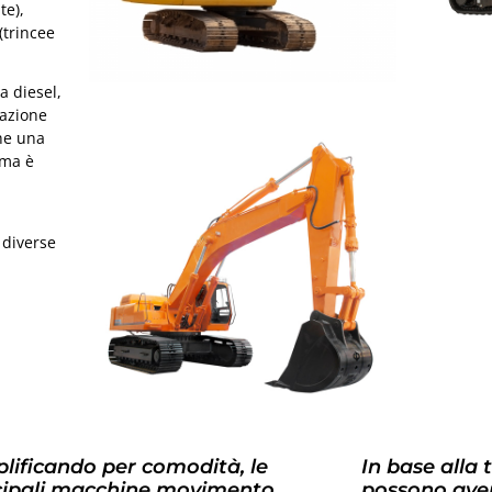
te),
(trincee
a diesel,
tazione
che una
 ma è
 diverse
lificando per comodità, le
In base alla 
cipali macchine movimento
possono aver