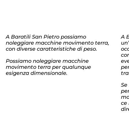
A Baratili San Pietro possiamo
A 
noleggiare macchine movimento terra,
un’
con diverse caratteristiche di peso.
occ
co
Possiamo noleggiare macchine
ev
movimento terra per qualunque
per
esigenza dimensionale.
tra
Se 
pe
mo
ce
di