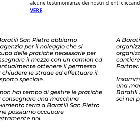
alcune testimonianze dei nostri clienti cliccan
VERE
.
Baratili San Pietro abbiamo
A Barati
agenzia per il noleggio che si
organiz
upa delle pratiche necessarie per
organizz
nsegnare il mezzo con un camion ed
cantiere
entualmente ottenere il permesso
Partner.
 chiudere le strade ed effettuare il
Insomma
sporto speciale.
una mac
non hai tempo di gestire le pratiche
Baratili
r consegnare una macchina
sei nel 
vimento terra a Baratili San Pietro
 ne possiamo occupare
rettamente noi.