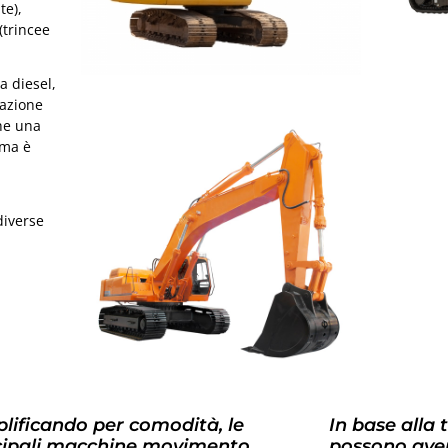
te),
(trincee
a diesel,
tazione
che una
 ma è
diverse
lificando per comodità, le
In base alla 
cipali macchine movimento
possono aver