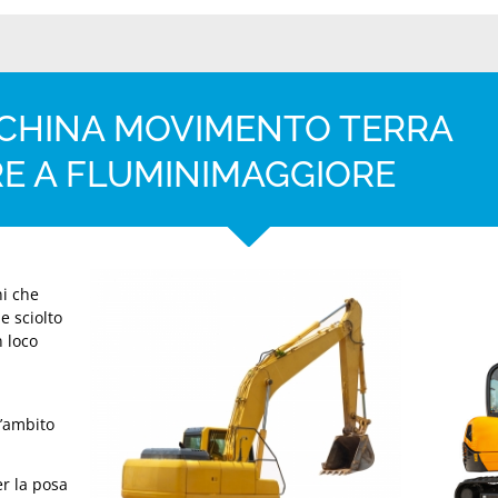
CCHINA MOVIMENTO TERRA
RE A FLUMINIMAGGIORE
ni che
e sciolto
n loco
l’ambito
er la posa