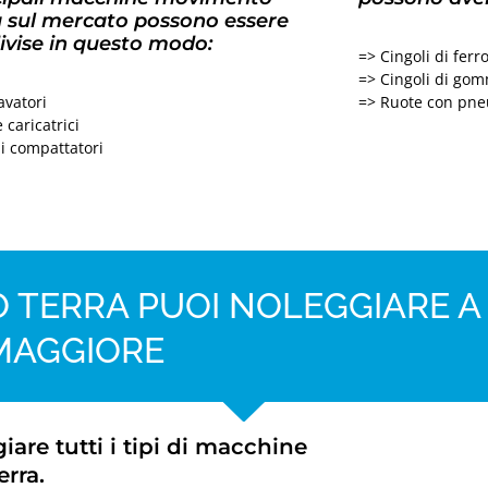
a sul mercato possono essere
ivise in questo modo:
=> Cingoli di ferr
=> Cingoli di go
avatori
=> Ruote con pne
 caricatrici
li compattatori
 TERRA PUOI NOLEGGIARE A
MAGGIORE
re tutti i tipi di macchine
rra.