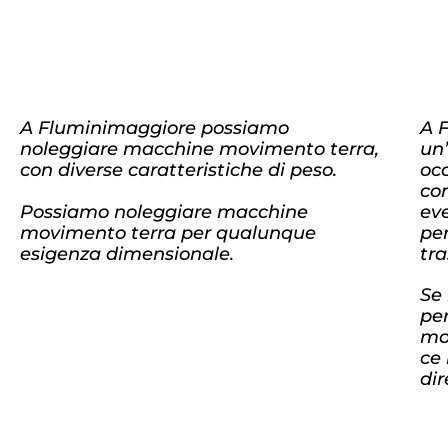
A Fluminimaggiore possiamo
A 
noleggiare macchine movimento terra,
un’
con diverse caratteristiche di peso.
occ
co
Possiamo noleggiare macchine
ev
movimento terra per qualunque
per
esigenza dimensionale.
tra
Se 
pe
mo
ce
di