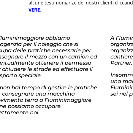
alcune testimonianze dei nostri clienti cliccan
VERE
.
Fluminimaggiore abbiamo
A Flumi
agenzia per il noleggio che si
organiz
upa delle pratiche necessarie per
organizz
nsegnare il mezzo con un camion ed
cantiere
entualmente ottenere il permesso
Partner.
 chiudere le strade ed effettuare il
Insomma
sporto speciale.
una mac
non hai tempo di gestire le pratiche
Fluminim
r consegnare una macchina
sei nel 
vimento terra a Fluminimaggiore
 ne possiamo occupare
rettamente noi.