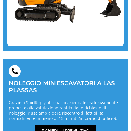
NOLEGGIO MINIESCAVATORI A LAS
PLASSAS
Grazie a SpidReply, il reparto aziendale esclusivamente
preposto alla valutazione rapida delle richieste di
noleggio, riusciamo a dare riscontro di fattibilità
normalmente in meno di 15 minuti (in orario di ufficio).
RICHIEDI UN PREVENTIVO