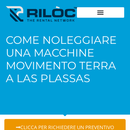
Chiedi un preventivo
Cosa noleggia
Dove noleggia
Storia del fondatore
Dicono di noi
Schede Tecniche
COME NOLEGGIARE
UNA MACCHINE
MOVIMENTO TERRA
A LAS PLASSAS
CLICCA PER RICHIEDERE UN PREVENTIVO