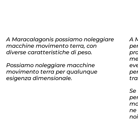
A Maracalagonis possiamo noleggiare
A 
macchine movimento terra, con
per
diverse caratteristiche di peso.
pra
me
Possiamo noleggiare macchine
ev
movimento terra per qualunque
per
esigenza dimensionale.
tra
Se 
pe
mo
ne
noi