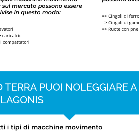
a sul mercato possono essere
ivise in questo modo:
=> Cingoli di ferr
=> Cingoli di go
avatori
=> Ruote con pne
 caricatrici
li compattatori
 TERRA PUOI NOLEGGIARE A
LAGONIS
ti i tipi di macchine movimento