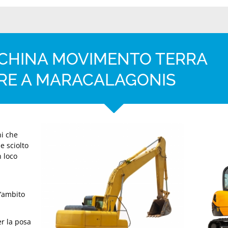
CCHINA MOVIMENTO TERRA
ARE A MARACALAGONIS
ni che
e sciolto
n loco
l’ambito
er la posa