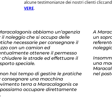
alcune testimonianze dei nostri clienti cliccan
VERE
.
Maracalagonis abbiamo un’agenzia
A Marac
 il noleggio che si occupa delle
un sopra
tiche necessarie per consegnare il
referent
zzo con un camion ed
noleggia
entualmente ottenere il permesso
Insomma
 chiudere le strade ed effettuare il
una mac
sporto speciale.
Maracala
non hai tempo di gestire le pratiche
nel post
r consegnare una macchina
vimento terra a Maracalagonis ce
 possiamo occupare direttamente
.