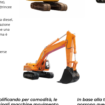
te),
(trincee
a diesel,
tazione
che una
 ma è
verse
lificando per comodità, le
In base alla 
cipali macchine movimento
possono aver