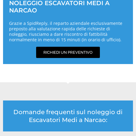
NOLEGGIO ESCAVATORI MEDI A
NARCAO
Grazie a SpidReply, il reparto aziendale esclusivamente
preposto alla valutazione rapida delle richieste di
noleggio, riusciamo a dare riscontro di fattibilità
normalmente in meno di 15 minuti (in orario di ufficio).
RICHIEDI UN PREVENTIVO
Domande frequenti sul noleggio di
Escavatori Medi a Narcao: