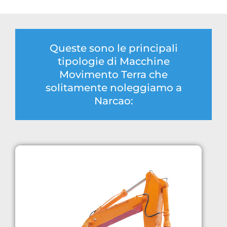
Queste sono le principali
tipologie di Macchine
Movimento Terra che
solitamente noleggiamo a
Narcao: