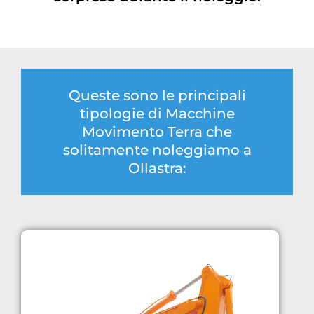
Queste sono le principali
tipologie di Macchine
Movimento Terra che
solitamente noleggiamo a
Ollastra: