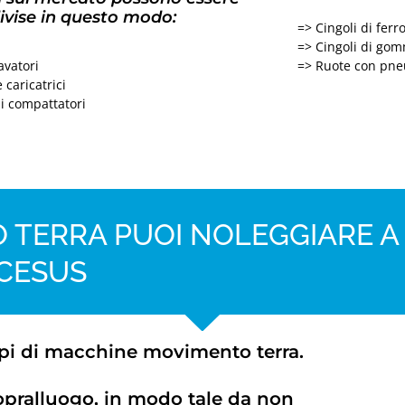
ivise in questo modo:
=> Cingoli di ferr
=> Cingoli di go
avatori
=> Ruote con pne
 caricatrici
li compattatori
 TERRA PUOI NOLEGGIARE A
CESUS
ipi di macchine movimento terra.
opralluogo, in modo tale da non