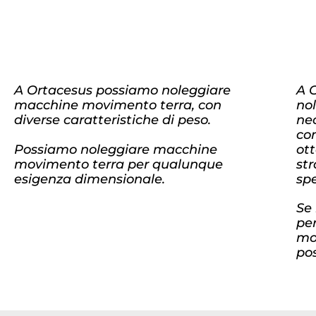
A Ortacesus possiamo noleggiare
A 
macchine movimento terra, con
nol
diverse caratteristiche di peso.
ne
co
Possiamo noleggiare macchine
ott
movimento terra per qualunque
str
esigenza dimensionale.
spe
Se 
pe
mo
po