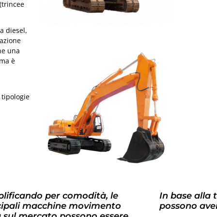
(trincee
a diesel,
tazione
che una
 ma è
 tipologie
lificando per comodità, le
In base alla 
cipali macchine movimento
possono aver
a sul mercato possono essere