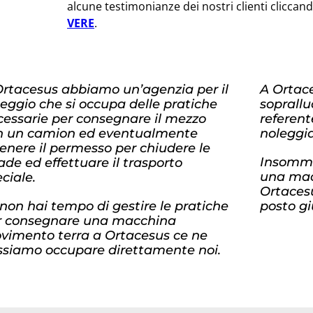
alcune testimonianze dei nostri clienti cliccan
VERE
.
Ortacesus abbiamo un’agenzia per il
A Ortac
eggio che si occupa delle pratiche
soprallu
cessarie per consegnare il mezzo
referent
n un camion ed eventualmente
noleggia
enere il permesso per chiudere le
Insomma
ade ed effettuare il trasporto
una mac
ciale.
Ortacesu
non hai tempo di gestire le pratiche
posto gi
r consegnare una macchina
vimento terra a Ortacesus ce ne
ssiamo occupare direttamente noi.