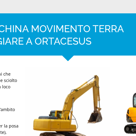
CCHINA MOVIMENTO TERRA
GIARE A ORTACESUS
ni che
e sciolto
n loco
l’ambito
er la posa
te),