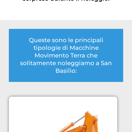
Queste sono le principali
tipologie di Macchine
Movimento Terra che
solitamente noleggiamo a San
Basilio: