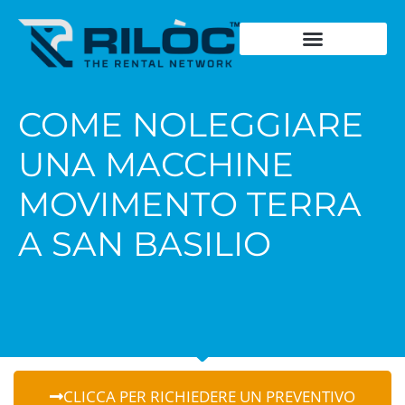
Chiedi un preventivo
Cosa noleggia
Dove noleggia
Storia del fondatore
Dicono di noi
Schede Tecniche
COME NOLEGGIARE
UNA MACCHINE
MOVIMENTO TERRA
A SAN BASILIO
CLICCA PER RICHIEDERE UN PREVENTIVO