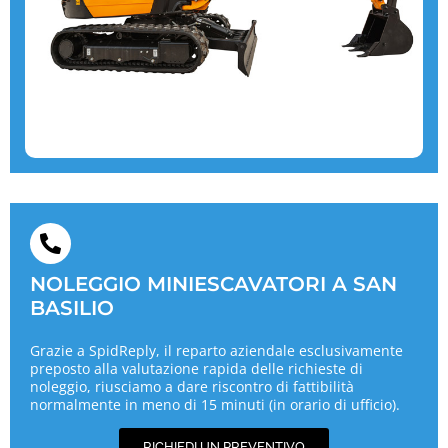
NOLEGGIO MINIESCAVATORI A SAN
BASILIO
Grazie a SpidReply, il reparto aziendale esclusivamente
preposto alla valutazione rapida delle richieste di
noleggio, riusciamo a dare riscontro di fattibilità
normalmente in meno di 15 minuti (in orario di ufficio).
RICHIEDI UN PREVENTIVO