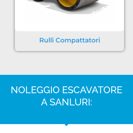
Rulli Compattatori
NOLEGGIO ESCAVATORE
A SANLURI: