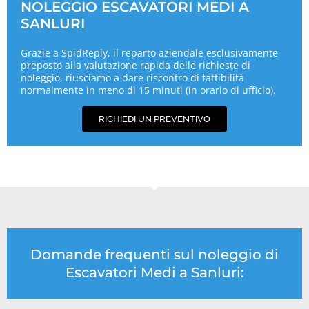
NOLEGGIO ESCAVATORI MEDI A
SANLURI
Grazie a SpidReply, il reparto aziendale esclusivamente
preposto alla valutazione rapida delle richieste di
noleggio, riusciamo a dare riscontro di fattibilità
normalmente in meno di 15 minuti (in orario di ufficio).
RICHIEDI UN PREVENTIVO
Domande frequenti sul noleggio di
Escavatori Medi a Sanluri: