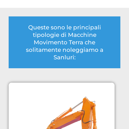
Queste sono le principali
tipologie di Macchine
Movimento Terra che
solitamente noleggiamo a
Sanluri: