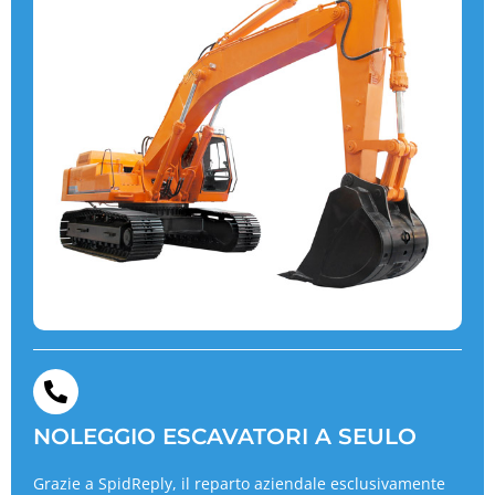
NOLEGGIO ESCAVATORI A SEULO
Grazie a SpidReply, il reparto aziendale esclusivamente