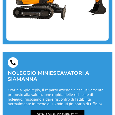
NOLEGGIO MINIESCAVATORI A
SIAMANNA
Grazie a SpidReply, il reparto aziendale esclusivamente
preposto alla valutazione rapida delle richieste di
noleggio, riusciamo a dare riscontro di fattibilità
normalmente in meno di 15 minuti (in orario di ufficio).
RICHIEDI UN PREVENTIVO