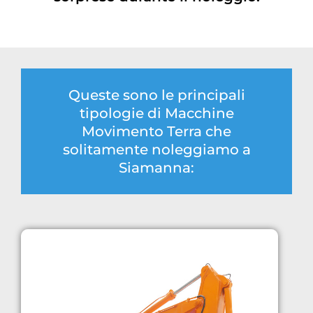
Queste sono le principali
tipologie di Macchine
Movimento Terra che
solitamente noleggiamo a
Siamanna: