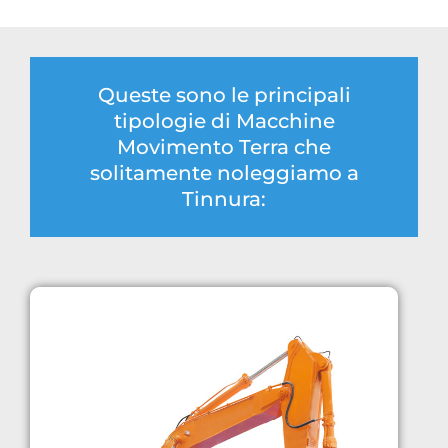
Queste sono le principali
tipologie di Macchine
Movimento Terra che
solitamente noleggiamo a
Tinnura: