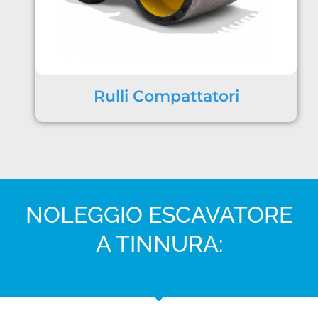
Rulli Compattatori
NOLEGGIO ESCAVATORE
A TINNURA: