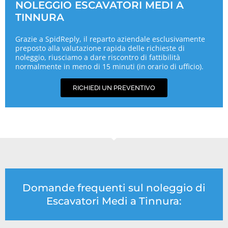
NOLEGGIO ESCAVATORI MEDI A
TINNURA
Grazie a SpidReply, il reparto aziendale esclusivamente
preposto alla valutazione rapida delle richieste di
noleggio, riusciamo a dare riscontro di fattibilità
normalmente in meno di 15 minuti (in orario di ufficio).
RICHIEDI UN PREVENTIVO
Domande frequenti sul noleggio di
Escavatori Medi a Tinnura: