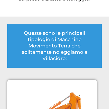
Queste sono le principali
tipologie di Macchine
Movimento Terra che
solitamente noleggiamo a
Villacidro: