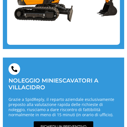
NOLEGGIO MINIESCAVATORI A
VILLACIDRO
Grazie a SpidReply, il reparto aziendale esclusivamente
preposto alla valutazione rapida delle richieste di
noleggio, riusciamo a dare riscontro di fattibilità
normalmente in meno di 15 minuti (in orario di ufficio).
RICHIEDI UN PREVENTIVO