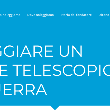
a noleggiamo
Dove noleggiamo
Storia del fondatore
Dicono 
GIARE UN
E TELESCOPI
UERRA