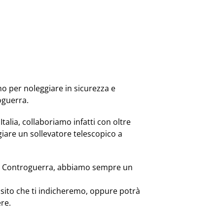
no per noleggiare in sicurezza e
oguerra.
Italia, collaboriamo infatti con oltre
iare un sollevatore telescopico a
o a Controguerra, abbiamo sempre un
posito che ti indicheremo, oppure potrà
re.