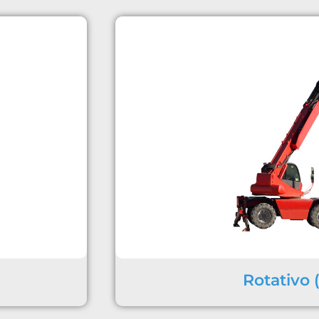
Rotativo 