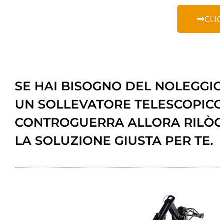
CLI
SE HAI BISOGNO DEL NOLEGGIO
UN SOLLEVATORE TELESCOPIC
CONTROGUERRA ALLORA RILÒC
LA SOLUZIONE GIUSTA PER TE.