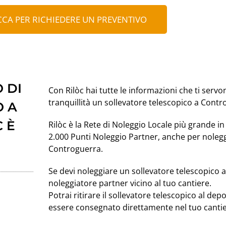
CCA PER RICHIEDERE UN PREVENTIVO
 DI
Con Rilòc hai tutte le informazioni che ti servo
tranquillità un sollevatore telescopico a Contr
O A
 È
Rilòc è la Rete di Noleggio Locale più grande in 
2.000 Punti Noleggio Partner, anche per nolegg
Controguerra.
Se devi noleggiare un sollevatore telescopic
noleggiatore partner vicino al tuo cantiere.
Potrai ritirare il sollevatore telescopico al de
essere consegnato direttamente nel tuo cantie