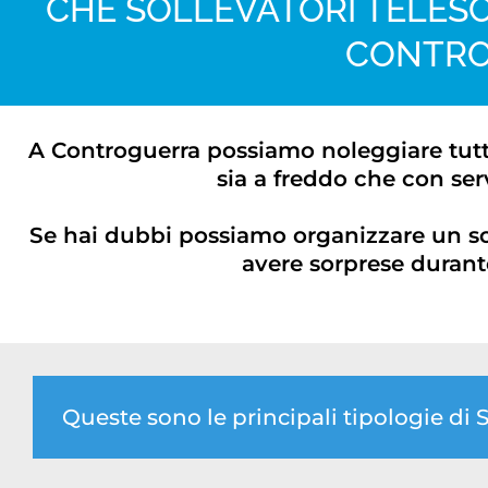
CHE SOLLEVATORI TELESC
CONTR
A Controguerra possiamo noleggiare tutti i
sia a freddo che con ser
Se hai dubbi possiamo organizzare un s
avere sorprese durante
Queste sono le principali tipologie di