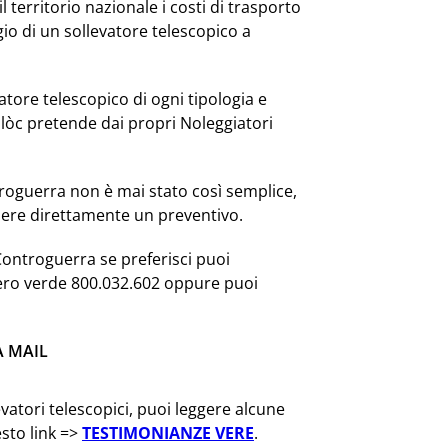
l territorio nazionale i costi di trasporto
io di un sollevatore telescopico a
ore telescopico di ogni tipologia e
lòc pretende dai propri Noleggiatori
troguerra non è mai stato così semplice,
edere direttamente un preventivo.
 Controguerra se preferisci puoi
mero verde 800.032.602 oppure puoi
A MAIL
vatori telescopici, puoi leggere alcune
esto link =>
TESTIMONIANZE VERE
.