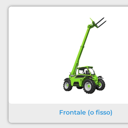
Frontale (o fisso)