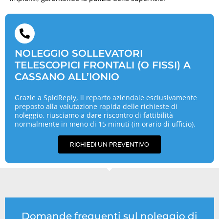
NOLEGGIO SOLLEVATORI
TELESCOPICI FRONTALI (O FISSI) A
CASSANO ALL’IONIO
Grazie a SpidReply, il reparto aziendale esclusivamente
preposto alla valutazione rapida delle richieste di
noleggio, riusciamo a dare riscontro di fattibilità
normalmente in meno di 15 minuti (in orario di ufficio).
RICHIEDI UN PREVENTIVO
Domande frequenti sul noleggio di