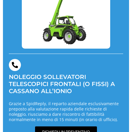
NOLEGGIO SOLLEVATORI
TELESCOPICI FRONTALI (O FISSI) A
CASSANO ALL’IONIO
Grazie a SpidReply, il reparto aziendale esclusivamente
preposto alla valutazione rapida delle richieste di
noleggio, riusciamo a dare riscontro di fattibilità
normalmente in meno di 15 minuti (in orario di ufficio).
RICHIEDI UN PREVENTIVO