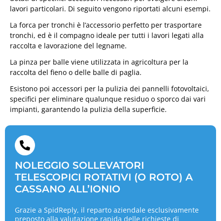
lavori particolari. Di seguito vengono riportati alcuni esempi.
La forca per tronchi è l’accessorio perfetto per trasportare
tronchi, ed è il compagno ideale per tutti i lavori legati alla
raccolta e lavorazione del legname.
La pinza per balle viene utilizzata in agricoltura per la
raccolta del fieno o delle balle di paglia.
Esistono poi accessori per la pulizia dei pannelli fotovoltaici,
specifici per eliminare qualunque residuo o sporco dai vari
impianti, garantendo la pulizia della superficie.
NOLEGGIO SOLLEVATORI
TELESCOPICI ROTATIVI (O ROTO) A
CASSANO ALL’IONIO
Grazie a SpidReply, il reparto aziendale esclusivamente
preposto alla valutazione rapida delle richieste di