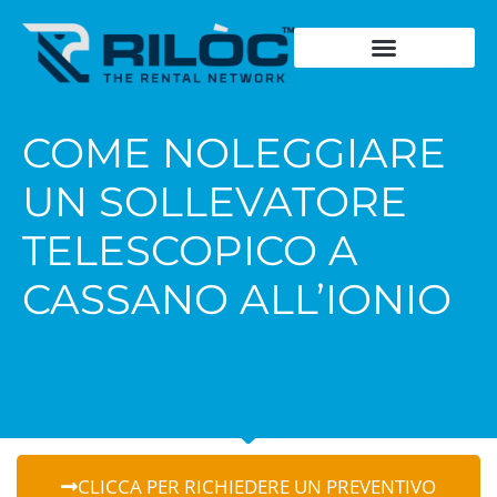
Chiedi un preventivo
Cosa noleggia
Dove noleggia
Storia del fondatore
Dicono di noi
Schede Tecniche
COME NOLEGGIARE
UN SOLLEVATORE
TELESCOPICO A
CASSANO ALL’IONIO
CLICCA PER RICHIEDERE UN PREVENTIVO