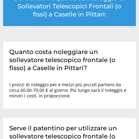
Sollevatori Telescopici Frontali (o
fissi) a Caselle in Pittari:
Quanto costa noleggiare un
sollevatore telescopico frontale (o
fisso) a Caselle in Pittari?
I prezzi di noleggio per e mezzi più piccoli partono da
circa 60,00-70,00 € al giorno. Più lungo sarà il noleggio e
minori i costi, in proporzione.
Serve il patentino per utilizzare un
sollevatore telescopico frontale (o