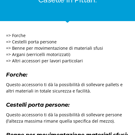
=> Forche
=> Cestelli porta persone
=> Benne per movimentazione di materiali sfusi
=> Argani (verricelli motorizzati)
=> Altri accessori per lavori particolari
Forche:
Questo accessorio ti dà la possibilità di sollevare pallets e
altri materiali in totale sicurezza e facilità.
Cestelli porta persone:
Questo accessorio ti dà la possibilità di sollevare persone
(l’altezza massima rimane quella specifica del mezzo).
Benne per movimentazione materiali sfusi: