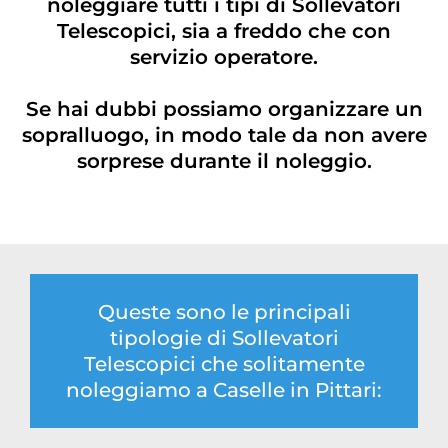
noleggiare tutti i tipi di Sollevatori
Telescopici, sia a freddo che con
servizio operatore.
Se hai dubbi possiamo organizzare un
sopralluogo, in modo tale da non avere
sorprese durante il noleggio.
Queste sono le principali
tipologie di Sollevatori
Telescopici che solitamente
noleggiamo a Caselle in Pittari: