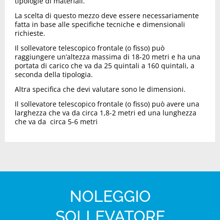
tipologie di materiali.
La scelta di questo mezzo deve essere necessariamente
fatta in base alle specifiche tecniche e dimensionali
richieste.
Il sollevatore telescopico frontale (o fisso) può
raggiungere un’altezza massima di 18-20 metri e ha una
portata di carico che va da 25 quintali a 160 quintali, a
seconda della tipologia.
Altra specifica che devi valutare sono le dimensioni.
Il sollevatore telescopico frontale (o fisso) può avere una
larghezza che va da circa 1,8-2 metri ed una lunghezza
che va da circa 5-6 metri
NOLEGGIO
SOLLEVATORE