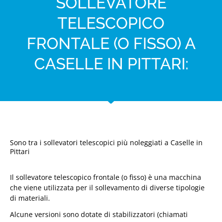
SOLLEVATORE
TELESCOPICO
FRONTALE (O FISSO) A
CASELLE IN PITTARI:
Sono tra i sollevatori telescopici più noleggiati a Caselle in
Pittari
Il sollevatore telescopico frontale (o fisso) è una macchina
che viene utilizzata per il sollevamento di diverse tipologie
di materiali.
Alcune versioni sono dotate di stabilizzatori (chiamati