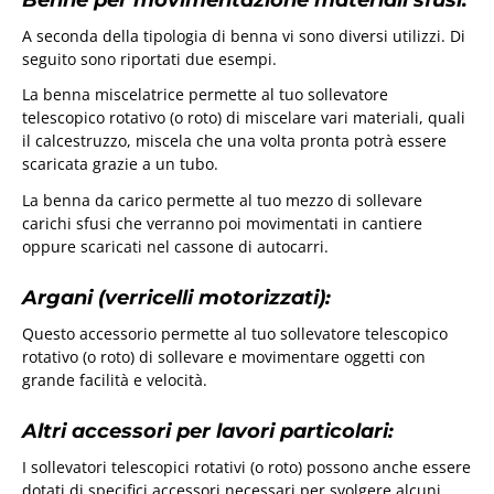
A seconda della tipologia di benna vi sono diversi utilizzi. Di
seguito sono riportati due esempi.
La benna miscelatrice permette al tuo sollevatore
telescopico rotativo (o roto) di miscelare vari materiali, quali
il calcestruzzo, miscela che una volta pronta potrà essere
scaricata grazie a un tubo.
La benna da carico permette al tuo mezzo di sollevare
carichi sfusi che verranno poi movimentati in cantiere
oppure scaricati nel cassone di autocarri.
Argani (verricelli motorizzati):
Questo accessorio permette al tuo sollevatore telescopico
rotativo (o roto) di sollevare e movimentare oggetti con
grande facilità e velocità.
Altri accessori per lavori particolari:
I sollevatori telescopici rotativi (o roto) possono anche essere
dotati di specifici accessori necessari per svolgere alcuni