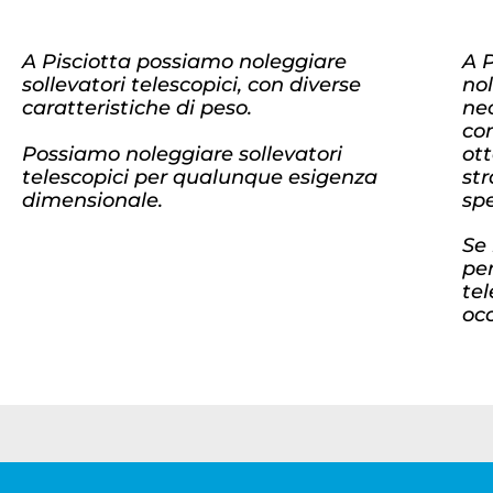
A Pisciotta possiamo noleggiare
A P
sollevatori telescopici, con diverse
nol
caratteristiche di peso.
ne
co
Possiamo noleggiare sollevatori
ott
telescopici per qualunque esigenza
str
dimensionale.
spe
Se 
pe
tel
oc