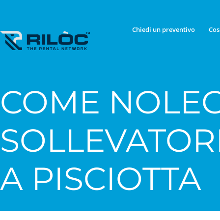
Chiedi un preventivo
Cos
COME NOLEG
SOLLEVATOR
A PISCIOTTA