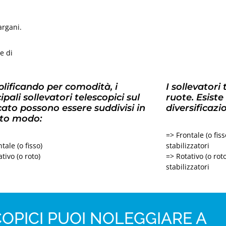
i
argani.
e di
lificando per comodità, i
I sollevatori
ipali sollevatori telescopici sul
ruote. Esiste
ato possono essere suddivisi in
diversificazi
to modo:
=> Frontale (o fis
tale (o fisso)
stabilizzatori
tivo (o roto)
=> Rotativo (o rot
stabilizzatori
OPICI PUOI NOLEGGIARE A