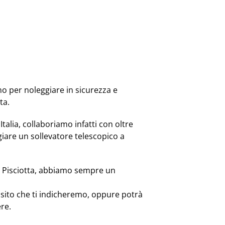
no per noleggiare in sicurezza e
ta.
Italia, collaboriamo infatti con oltre
iare un sollevatore telescopico a
 a Pisciotta, abbiamo sempre un
posito che ti indicheremo, oppure potrà
re.