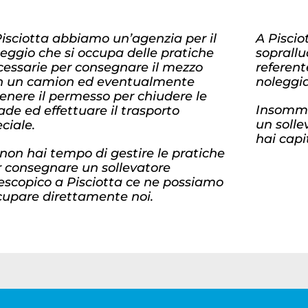
isciotta abbiamo un’agenzia per il
A Pisci
eggio che si occupa delle pratiche
soprallu
cessarie per consegnare il mezzo
referent
n un camion ed eventualmente
noleggia
enere il permesso per chiudere le
Insomma
ade ed effettuare il trasporto
un solle
ciale.
hai capi
non hai tempo di gestire le pratiche
r consegnare un sollevatore
escopico a Pisciotta ce ne possiamo
cupare direttamente noi.