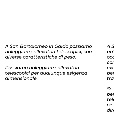
A San Bartolomeo in Galdo possiamo
A 
noleggiare sollevatori telescopici, con
un’
diverse caratteristiche di peso.
occ
co
Possiamo noleggiare sollevatori
ev
telescopici per qualunque esigenza
per
dimensionale.
tra
Se 
pe
te
ce
di