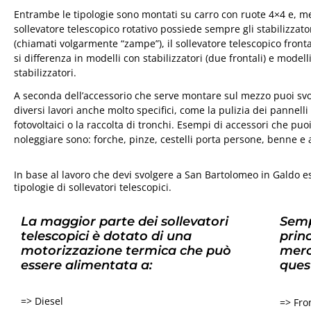
Entrambe le tipologie sono montati su carro con ruote 4×4 e, me
sollevatore telescopico rotativo possiede sempre gli stabilizzato
(chiamati volgarmente “zampe”), il sollevatore telescopico front
si differenza in modelli con stabilizzatori (due frontali) e modell
stabilizzatori.
A seconda dell’accessorio che serve montare sul mezzo puoi sv
diversi lavori anche molto specifici, come la pulizia dei pannelli
fotovoltaici o la raccolta di tronchi. Esempi di accessori che puo
noleggiare sono: forche, pinze, cestelli porta persone, benne e 
In base al lavoro che devi svolgere a San Bartolomeo in Galdo e
tipologie di sollevatori telescopici.
La maggior parte dei sollevatori
Semp
telescopici è dotato di una
princ
motorizzazione termica che può
merc
essere alimentata a:
ques
=> Diesel
=> Fron