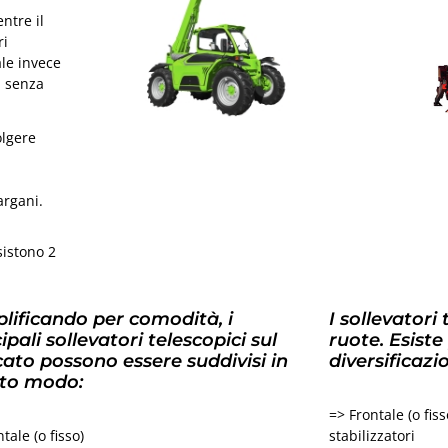
ntre il
ri
ale invece
i senza
olgere
i
argani.
sistono 2
lificando per comodità, i
I sollevatori
ipali sollevatori telescopici sul
ruote. Esiste
ato possono essere suddivisi in
diversificazi
to modo:
=> Frontale (o fis
tale (o fisso)
stabilizzatori