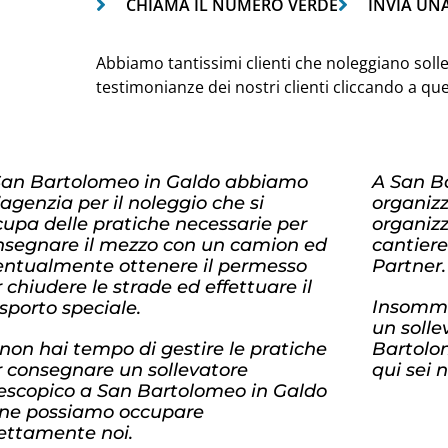
CHIAMA IL NUMERO VERDE
INVIA UN
Abbiamo tantissimi clienti che noleggiano solle
testimonianze dei nostri clienti cliccando a qu
San Bartolomeo in Galdo abbiamo
A San B
agenzia per il noleggio che si
organiz
upa delle pratiche necessarie per
organizz
nsegnare il mezzo con un camion ed
cantiere
entualmente ottenere il permesso
Partner.
 chiudere le strade ed effettuare il
Insomma
sporto speciale.
un solle
non hai tempo di gestire le pratiche
Bartolom
r consegnare un sollevatore
qui sei 
lescopico a San Bartolomeo in Galdo
 ne possiamo occupare
rettamente noi.