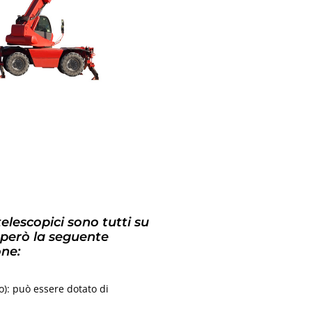
 telescopici sono tutti su
 però la seguente
one:
so): può essere dotato di