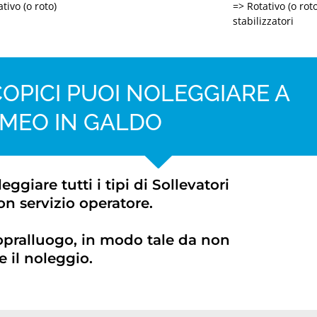
tivo (o roto)
=> Rotativo (o rot
stabilizzatori
OPICI PUOI NOLEGGIARE A
MEO IN GALDO
iare tutti i tipi di Sollevatori
on servizio operatore.
opralluogo, in modo tale da non
 il noleggio.