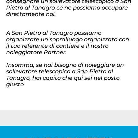
consegnare un sollevatore telescopico a San
Pietro al Tanagro ce ne possiamo occupare
direttamente noi.
A San Pietro al Tanagro possiamo
organizzare un sopralluogo organizzato con
il tuo referente di cantiere e il nostro
noleggiatore Partner.
Insomma, se hai bisogno di noleggiare un
sollevatore telescopico a San Pietro al
Tanagro, hai capito che qui sei nel posto
giusto.