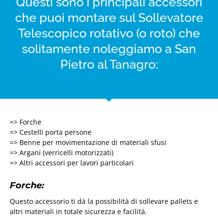
Questi sono i principali accessori
che puoi montare sul Sollevatore
Telescopico rotativo (o roto) che
solitamente noleggiamo a San
Pietro al Tanagro:
=> Forche
=> Cestelli porta persone
=> Benne per movimentazione di materiali sfusi
=> Argani (verricelli motorizzati)
=> Altri accessori per lavori particolari
Forche:
Questo accessorio ti dà la possibilità di sollevare pallets e
altri materiali in totale sicurezza e facilità.