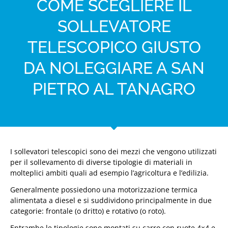
COME SCEGLIERE IL
SOLLEVATORE
TELESCOPICO GIUSTO
DA NOLEGGIARE A SAN
PIETRO AL TANAGRO
I sollevatori telescopici sono dei mezzi che vengono utilizzati
per il sollevamento di diverse tipologie di materiali in
molteplici ambiti quali ad esempio l’agricoltura e l’edilizia.
Generalmente possiedono una motorizzazione termica
alimentata a diesel e si suddividono principalmente in due
categorie: frontale (o dritto) e rotativo (o roto).
Entrambe le tipologie sono montati su carro con ruote 4×4 e,