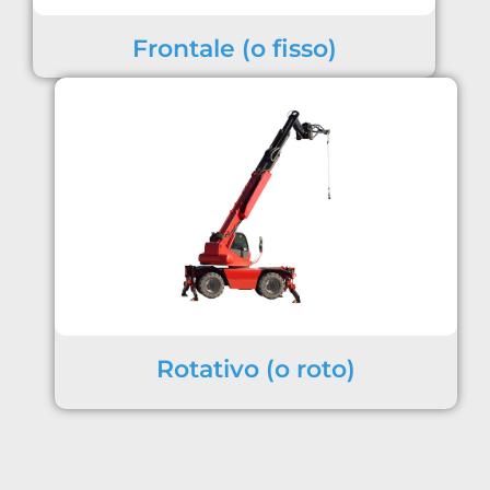
Frontale (o fisso)
Rotativo (o roto)