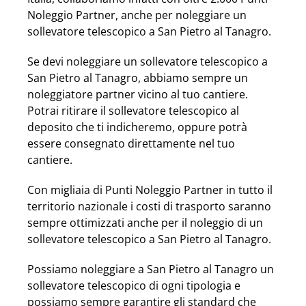
Noleggio Partner, anche per noleggiare un
sollevatore telescopico a San Pietro al Tanagro.
Se devi noleggiare un sollevatore telescopico a
San Pietro al Tanagro, abbiamo sempre un
noleggiatore partner vicino al tuo cantiere.
Potrai ritirare il sollevatore telescopico al
deposito che ti indicheremo, oppure potrà
essere consegnato direttamente nel tuo
cantiere.
Con migliaia di Punti Noleggio Partner in tutto il
territorio nazionale i costi di trasporto saranno
sempre ottimizzati anche per il noleggio di un
sollevatore telescopico a San Pietro al Tanagro.
Possiamo noleggiare a San Pietro al Tanagro un
sollevatore telescopico di ogni tipologia e
possiamo sempre garantire gli standard che