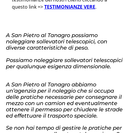
questo link =>
TESTIMONIANZE VERE
.
A San Pietro al Tanagro possiamo
noleggiare sollevatori telescopici, con
diverse caratteristiche di peso.
Possiamo noleggiare sollevatori telescopici
per qualunque esigenza dimensionale.
A San Pietro al Tanagro abbiamo
un’agenzia per il noleggio che si occupa
delle pratiche necessarie per consegnare il
mezzo con un camion ed eventualmente
ottenere il permesso per chiudere le strade
ed effettuare il trasporto speciale.
Se non hai tempo di gestire le pratiche per