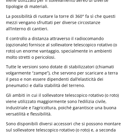
viene utilizzato per il sollevamento aereo di diverse
tipologie di materiali.
La possibilità di ruotare la torre di 360° fa sì che questi
mezzi vengano sfruttati per diverse circostanze
all’interno di cantieri.
Il controllo a distanza attraverso il radiocomando
(opzionale) fornisce al sollevatore telescopico rotativo (o
roto) un enorme vantaggio, specialmente in ambienti
molto stretti o pericolosi.
Tutte le versioni sono dotate di stabilizzatori (chiamati
volgarmente “zampe”), che servono per scaricare a terra
il peso e non essere dipendenti dall’elasticità dei
pneumatici e dalla stabilità del terreno.
Gli ambiti in cui il sollevatore telescopico rotativo (o roto)
viene utilizzato maggiormente sono l’edilizia civile,
industriale e l’agricoltura, poiché garantisce una buona
versatilità e flessibilità.
Sono disponibili diversi accessori che si possono montare
sul sollevatore telescopico rotativo (o roto) e, a seconda