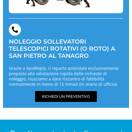
NOLEGGIO SOLLEVATORI
TELESCOPICI ROTATIVI (O ROTO) A
SAN PIETRO AL TANAGRO
Grazie a SpidReply, il reparto aziendale esclusivamente
preposto alla valutazione rapida delle richieste di
noleggio, riusciamo a dare riscontro di fattibilità
normalmente in meno di 15 minuti (in orario di ufficio).
RICHIEDI UN PREVENTIVO