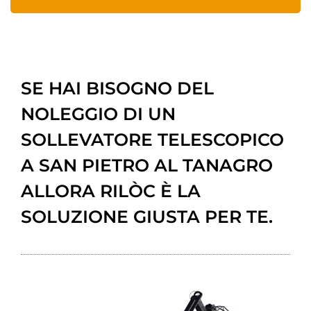
SE HAI BISOGNO DEL
NOLEGGIO DI UN
SOLLEVATORE TELESCOPICO
A SAN PIETRO AL TANAGRO
ALLORA RILÒC È LA
SOLUZIONE GIUSTA PER TE.