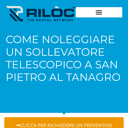
Chiedi un preventivo
Cosa noleggia
Dove noleggia
Storia del fondatore
Dicono di noi
Schede Tecniche
COME NOLEGGIARE
UN SOLLEVATORE
TELESCOPICO A SAN
PIETRO AL TANAGRO
CLICCA PER RICHIEDERE UN PREVENTIVO