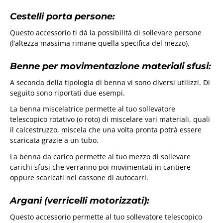
Cestelli porta persone:
Questo accessorio ti dà la possibilità di sollevare persone
(l’altezza massima rimane quella specifica del mezzo).
Benne per movimentazione materiali sfusi:
A seconda della tipologia di benna vi sono diversi utilizzi. Di
seguito sono riportati due esempi.
La benna miscelatrice permette al tuo sollevatore
telescopico rotativo (o roto) di miscelare vari materiali, quali
il calcestruzzo, miscela che una volta pronta potrà essere
scaricata grazie a un tubo.
La benna da carico permette al tuo mezzo di sollevare
carichi sfusi che verranno poi movimentati in cantiere
oppure scaricati nel cassone di autocarri.
Argani (verricelli motorizzati):
Questo accessorio permette al tuo sollevatore telescopico