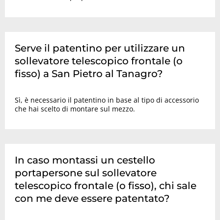
Serve il patentino per utilizzare un
sollevatore telescopico frontale (o
fisso) a San Pietro al Tanagro?
Sì, è necessario il patentino in base al tipo di accessorio
che hai scelto di montare sul mezzo.
In caso montassi un cestello
portapersone sul sollevatore
telescopico frontale (o fisso), chi sale
con me deve essere patentato?