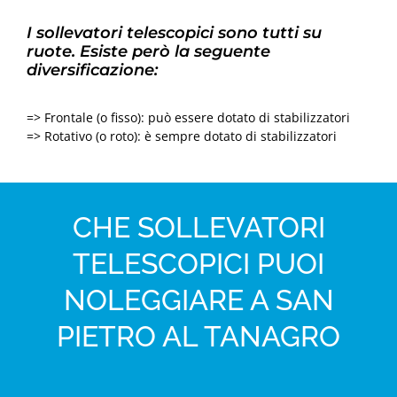
I sollevatori telescopici sono tutti su
ruote. Esiste però la seguente
diversificazione:
=> Frontale (o fisso): può essere dotato di stabilizzatori
=> Rotativo (o roto): è sempre dotato di stabilizzatori
CHE SOLLEVATORI
TELESCOPICI PUOI
NOLEGGIARE A SAN
PIETRO AL TANAGRO