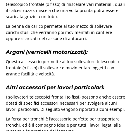
telescopico frontale (o fisso) di miscelare vari materiali, quali
il calcestruzzo, miscela che una volta pronta potrà essere
scaricata grazie a un tubo.
La benna da carico permette al tuo mezzo di sollevare
carichi sfusi che verranno poi movimentati in cantiere
oppure scaricati nel cassone di autocarri.
Argani (verricelli motorizzati):
Questo accessorio permette al tuo sollevatore telescopico
frontale (o fisso) di sollevare e movimentare oggetti con
grande facilità e velocità.
Altri accessori per lavori particolari:
I sollevatori telescopici frontali (o fissi) possono anche essere
dotati di specifici accessori necessari per svolgere alcuni
lavori particolari. Di seguito vengono riportati alcuni esempi.
La forca per tronchi è l’accessorio perfetto per trasportare
tronchi, ed è il compagno ideale per tutti i lavori legati alla