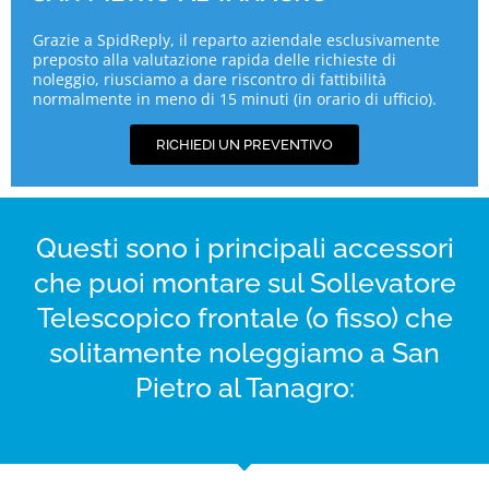
Grazie a SpidReply, il reparto aziendale esclusivamente
preposto alla valutazione rapida delle richieste di
noleggio, riusciamo a dare riscontro di fattibilità
normalmente in meno di 15 minuti (in orario di ufficio).
RICHIEDI UN PREVENTIVO
Questi sono i principali accessori
che puoi montare sul Sollevatore
Telescopico frontale (o fisso) che
solitamente noleggiamo a San
Pietro al Tanagro: