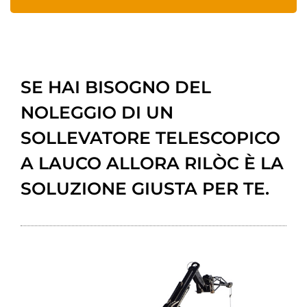
SE HAI BISOGNO DEL
NOLEGGIO DI UN
SOLLEVATORE TELESCOPICO
A LAUCO ALLORA RILÒC È LA
SOLUZIONE GIUSTA PER TE.