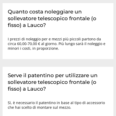
Quanto costa noleggiare un
sollevatore telescopico frontale (o
fisso) a Lauco?
I prezzi di noleggio per e mezzi più piccoli partono da
circa 60,00-70,00 € al giorno. Più lungo sarà il noleggio e
minori i costi, in proporzione.
Serve il patentino per utilizzare un
sollevatore telescopico frontale (o
fisso) a Lauco?
Sì, è necessario il patentino in base al tipo di accessorio
che hai scelto di montare sul mezzo.