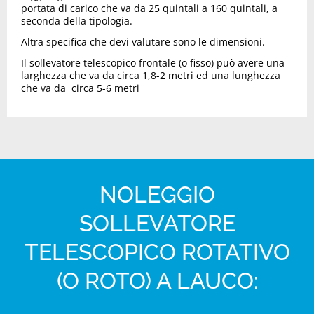
portata di carico che va da 25 quintali a 160 quintali, a
seconda della tipologia.
Altra specifica che devi valutare sono le dimensioni.
Il sollevatore telescopico frontale (o fisso) può avere una
larghezza che va da circa 1,8-2 metri ed una lunghezza
che va da circa 5-6 metri
NOLEGGIO
SOLLEVATORE
TELESCOPICO ROTATIVO
(O ROTO) A LAUCO: