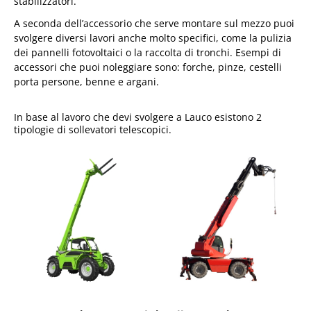
stabilizzatori.
A seconda dell’accessorio che serve montare sul mezzo puoi
svolgere diversi lavori anche molto specifici, come la pulizia
dei pannelli fotovoltaici o la raccolta di tronchi. Esempi di
accessori che puoi noleggiare sono: forche, pinze, cestelli
porta persone, benne e argani.
In base al lavoro che devi svolgere a Lauco esistono 2
tipologie di sollevatori telescopici.