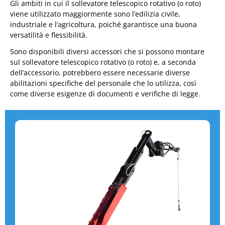
Gli ambiti in cui il sollevatore telescopico rotativo (o roto)
viene utilizzato maggiormente sono l’edilizia civile,
industriale e l’agricoltura, poiché garantisce una buona
versatilità e flessibilità.
Sono disponibili diversi accessori che si possono montare
sul sollevatore telescopico rotativo (o roto) e, a seconda
dell’accessorio, potrebbero essere necessarie diverse
abilitazioni specifiche del personale che lo utilizza, così
come diverse esigenze di documenti e verifiche di legge.