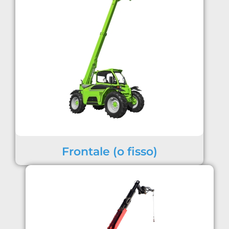
Frontale (o fisso)