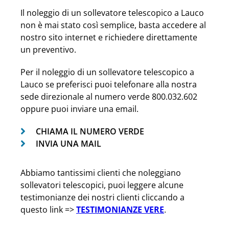
Il noleggio di un sollevatore telescopico a Lauco
non è mai stato così semplice, basta accedere al
nostro sito internet e richiedere direttamente
un preventivo.
Per il noleggio di un sollevatore telescopico a
Lauco se preferisci puoi telefonare alla nostra
sede direzionale al numero verde 800.032.602
oppure puoi inviare una email.
CHIAMA IL NUMERO VERDE
INVIA UNA MAIL
Abbiamo tantissimi clienti che noleggiano
sollevatori telescopici, puoi leggere alcune
testimonianze dei nostri clienti cliccando a
questo link =>
TESTIMONIANZE VERE
.