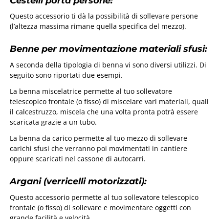
Cestelli porta persone:
Questo accessorio ti dà la possibilità di sollevare persone
(l’altezza massima rimane quella specifica del mezzo).
Benne per movimentazione materiali sfusi:
A seconda della tipologia di benna vi sono diversi utilizzi. Di
seguito sono riportati due esempi.
La benna miscelatrice permette al tuo sollevatore
telescopico frontale (o fisso) di miscelare vari materiali, quali
il calcestruzzo, miscela che una volta pronta potrà essere
scaricata grazie a un tubo.
La benna da carico permette al tuo mezzo di sollevare
carichi sfusi che verranno poi movimentati in cantiere
oppure scaricati nel cassone di autocarri.
Argani (verricelli motorizzati):
Questo accessorio permette al tuo sollevatore telescopico
frontale (o fisso) di sollevare e movimentare oggetti con
grande facilità e velocità.