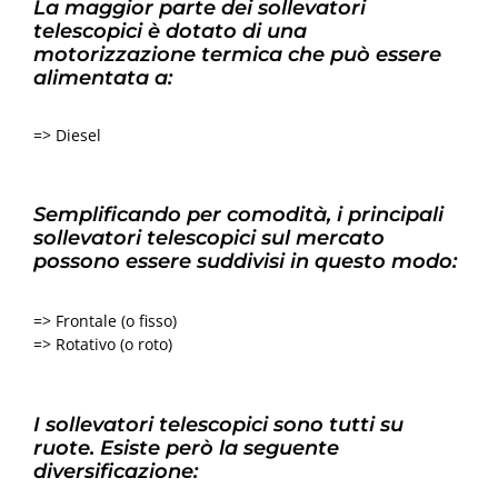
La maggior parte dei sollevatori
telescopici è dotato di una
motorizzazione termica che può essere
alimentata a:
=> Diesel
Semplificando per comodità, i principali
sollevatori telescopici sul mercato
possono essere suddivisi in questo modo:
=> Frontale (o fisso)
=> Rotativo (o roto)
I sollevatori telescopici sono tutti su
ruote. Esiste però la seguente
diversificazione: