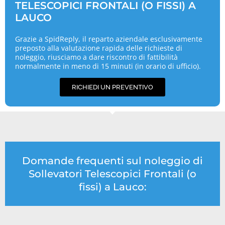
TELESCOPICI FRONTALI (O FISSI) A
LAUCO
Grazie a SpidReply, il reparto aziendale esclusivamente
preposto alla valutazione rapida delle richieste di
noleggio, riusciamo a dare riscontro di fattibilità
normalmente in meno di 15 minuti (in orario di ufficio).
RICHIEDI UN PREVENTIVO
Domande frequenti sul noleggio di
Sollevatori Telescopici Frontali (o
fissi) a Lauco: