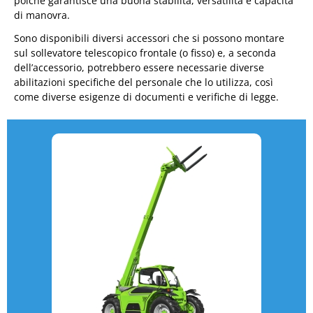
poiché garantisce una buona stabilità, versatilità e capacità
di manovra.
Sono disponibili diversi accessori che si possono montare
sul sollevatore telescopico frontale (o fisso) e, a seconda
dell’accessorio, potrebbero essere necessarie diverse
abilitazioni specifiche del personale che lo utilizza, così
come diverse esigenze di documenti e verifiche di legge.