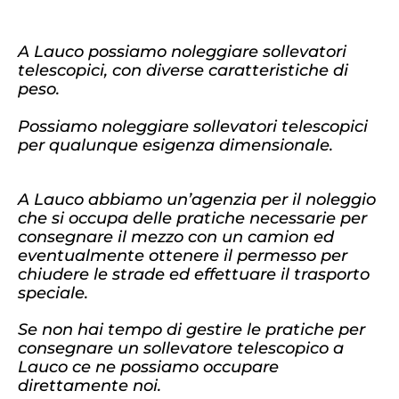
A Lauco possiamo noleggiare sollevatori
telescopici, con diverse caratteristiche di
peso.
Possiamo noleggiare sollevatori telescopici
per qualunque esigenza dimensionale.
A Lauco abbiamo un’agenzia per il noleggio
che si occupa delle pratiche necessarie per
consegnare il mezzo con un camion ed
eventualmente ottenere il permesso per
chiudere le strade ed effettuare il trasporto
speciale.
Se non hai tempo di gestire le pratiche per
consegnare un sollevatore telescopico a
Lauco ce ne possiamo occupare
direttamente noi.