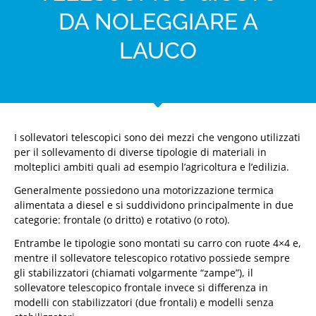
DA NOLEGGIARE A
LAUCO
I sollevatori telescopici sono dei mezzi che vengono utilizzati
per il sollevamento di diverse tipologie di materiali in
molteplici ambiti quali ad esempio l’agricoltura e l’edilizia.
Generalmente possiedono una motorizzazione termica
alimentata a diesel e si suddividono principalmente in due
categorie: frontale (o dritto) e rotativo (o roto).
Entrambe le tipologie sono montati su carro con ruote 4×4 e,
mentre il sollevatore telescopico rotativo possiede sempre
gli stabilizzatori (chiamati volgarmente “zampe”), il
sollevatore telescopico frontale invece si differenza in
modelli con stabilizzatori (due frontali) e modelli senza