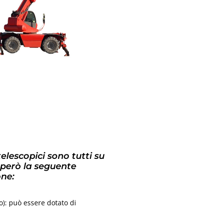
 telescopici sono tutti su
 però la seguente
one:
so): può essere dotato di