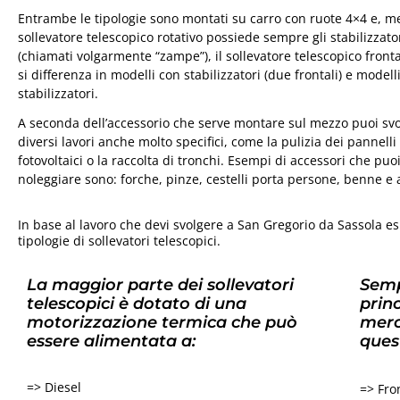
Entrambe le tipologie sono montati su carro con ruote 4×4 e, me
sollevatore telescopico rotativo possiede sempre gli stabilizzato
(chiamati volgarmente “zampe”), il sollevatore telescopico front
si differenza in modelli con stabilizzatori (due frontali) e modell
stabilizzatori.
A seconda dell’accessorio che serve montare sul mezzo puoi sv
diversi lavori anche molto specifici, come la pulizia dei pannelli
fotovoltaici o la raccolta di tronchi. Esempi di accessori che puo
noleggiare sono: forche, pinze, cestelli porta persone, benne e 
In base al lavoro che devi svolgere a San Gregorio da Sassola es
tipologie di sollevatori telescopici.
La maggior parte dei sollevatori
Semp
telescopici è dotato di una
princ
motorizzazione termica che può
merc
essere alimentata a:
ques
=> Diesel
=> Fron