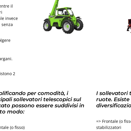
ntre il
ri
ale invece
i senza
olgere
i
argani.
istono 2
lificando per comodità, i
I sollevatori
ipali sollevatori telescopici sul
ruote. Esiste
ato possono essere suddivisi in
diversificazi
to modo:
=> Frontale (o fis
tale (o fisso)
stabilizzatori