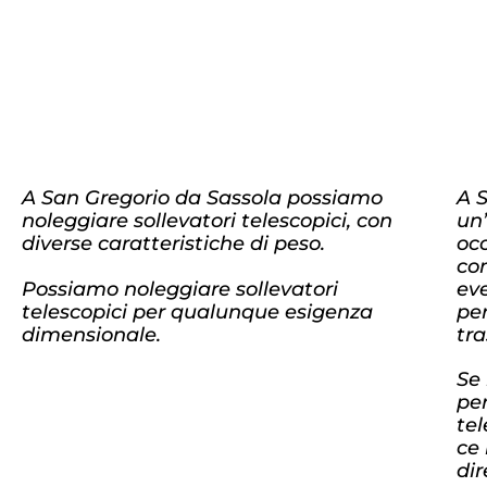
A San Gregorio da Sassola possiamo
A 
noleggiare sollevatori telescopici, con
un’
diverse caratteristiche di peso.
occ
co
Possiamo noleggiare sollevatori
ev
telescopici per qualunque esigenza
per
dimensionale.
tra
Se 
pe
te
ce
di