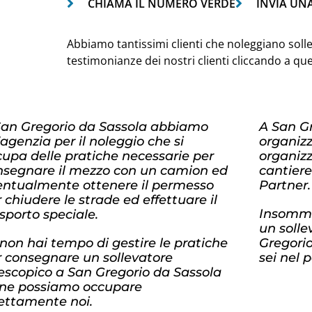
CHIAMA IL NUMERO VERDE
INVIA UN
Abbiamo tantissimi clienti che noleggiano solle
testimonianze dei nostri clienti cliccando a qu
San Gregorio da Sassola abbiamo
A San G
agenzia per il noleggio che si
organiz
upa delle pratiche necessarie per
organizz
nsegnare il mezzo con un camion ed
cantiere
entualmente ottenere il permesso
Partner.
 chiudere le strade ed effettuare il
Insomma
sporto speciale.
un solle
non hai tempo di gestire le pratiche
Gregorio
r consegnare un sollevatore
sei nel 
lescopico a San Gregorio da Sassola
 ne possiamo occupare
rettamente noi.