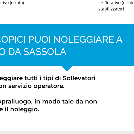
tivo (o roto)
=> Rotativo (o rot
stabilizzatori
OPICI PUOI NOLEGGIARE A
O DA SASSOLA
iare tutti i tipi di Sollevatori
on servizio operatore.
opralluogo, in modo tale da non
 il noleggio.