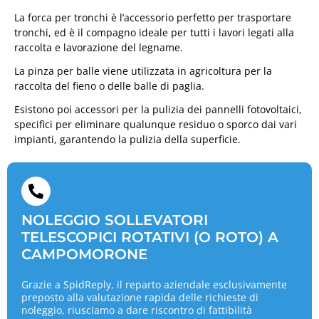
La forca per tronchi è l’accessorio perfetto per trasportare
tronchi, ed è il compagno ideale per tutti i lavori legati alla
raccolta e lavorazione del legname.
La pinza per balle viene utilizzata in agricoltura per la
raccolta del fieno o delle balle di paglia.
Esistono poi accessori per la pulizia dei pannelli fotovoltaici,
specifici per eliminare qualunque residuo o sporco dai vari
impianti, garantendo la pulizia della superficie.
NOLEGGIO SOLLEVATORI
TELESCOPICI ROTATIVI (O ROTO) A
CAMPOMORONE
Grazie a SpidReply, il reparto aziendale esclusivamente
preposto alla valutazione rapida delle richieste di
noleggio, riusciamo a dare riscontro di fattibilità