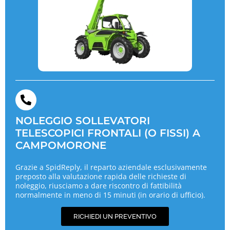
NOLEGGIO SOLLEVATORI
TELESCOPICI FRONTALI (O FISSI) A
CAMPOMORONE
Grazie a SpidReply, il reparto aziendale esclusivamente
preposto alla valutazione rapida delle richieste di
noleggio, riusciamo a dare riscontro di fattibilità
normalmente in meno di 15 minuti (in orario di ufficio).
RICHIEDI UN PREVENTIVO