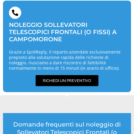
NOLEGGIO SOLLEVATORI
TELESCOPICI FRONTALI (O FISSI) A
CAMPOMORONE
Grazie a SpidReply, il reparto aziendale esclusivamente
preposto alla valutazione rapida delle richieste di
noleggio, riusciamo a dare riscontro di fattibilità
normalmente in meno di 15 minuti (in orario di ufficio).
RICHIEDI UN PREVENTIVO
Domande frequenti sul noleggio di
Sollevatori Telescopici Frontali (o