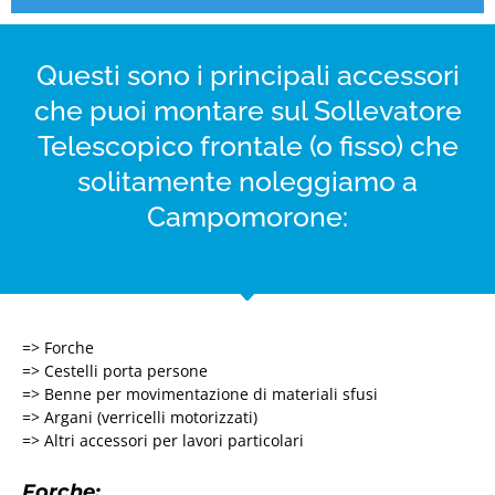
Questi sono i principali accessori
che puoi montare sul Sollevatore
Telescopico frontale (o fisso) che
solitamente noleggiamo a
Campomorone:
=> Forche
=> Cestelli porta persone
=> Benne per movimentazione di materiali sfusi
=> Argani (verricelli motorizzati)
=> Altri accessori per lavori particolari
Forche: