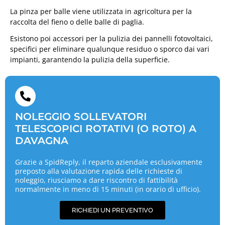
La pinza per balle viene utilizzata in agricoltura per la
raccolta del fieno o delle balle di paglia.
Esistono poi accessori per la pulizia dei pannelli fotovoltaici,
specifici per eliminare qualunque residuo o sporco dai vari
impianti, garantendo la pulizia della superficie.
NOLEGGIO SOLLEVATORI
TELESCOPICI ROTATIVI (O ROTO) A
DAVAGNA
Grazie a SpidReply, il reparto aziendale esclusivamente
preposto alla valutazione rapida delle richieste di
noleggio, riusciamo a dare riscontro di fattibilità
normalmente in meno di 15 minuti (in orario di ufficio).
RICHIEDI UN PREVENTIVO