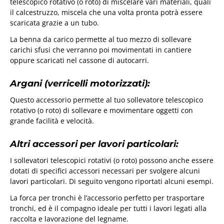
telescopico rotativo (o roto) di miscelare vari materiali, quali
il calcestruzzo, miscela che una volta pronta potrà essere
scaricata grazie a un tubo.
La benna da carico permette al tuo mezzo di sollevare
carichi sfusi che verranno poi movimentati in cantiere
oppure scaricati nel cassone di autocarri.
Argani (verricelli motorizzati):
Questo accessorio permette al tuo sollevatore telescopico
rotativo (o roto) di sollevare e movimentare oggetti con
grande facilità e velocità.
Altri accessori per lavori particolari:
I sollevatori telescopici rotativi (o roto) possono anche essere
dotati di specifici accessori necessari per svolgere alcuni
lavori particolari. Di seguito vengono riportati alcuni esempi.
La forca per tronchi è l’accessorio perfetto per trasportare
tronchi, ed è il compagno ideale per tutti i lavori legati alla
raccolta e lavorazione del legname.