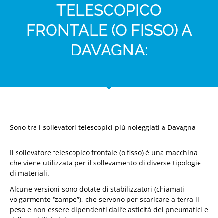
TELESCOPICO
FRONTALE (O FISSO) A
DAVAGNA:
Sono tra i sollevatori telescopici più noleggiati a Davagna
Il sollevatore telescopico frontale (o fisso) è una macchina
che viene utilizzata per il sollevamento di diverse tipologie
di materiali.
Alcune versioni sono dotate di stabilizzatori (chiamati
volgarmente “zampe”), che servono per scaricare a terra il
peso e non essere dipendenti dall’elasticità dei pneumatici e