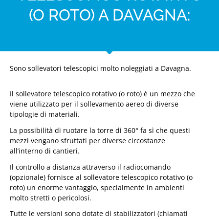
(O ROTO) A DAVAGNA:
Sono sollevatori telescopici molto noleggiati a Davagna.
Il sollevatore telescopico rotativo (o roto) è un mezzo che
viene utilizzato per il sollevamento aereo di diverse
tipologie di materiali.
La possibilità di ruotare la torre di 360° fa sì che questi
mezzi vengano sfruttati per diverse circostanze
all’interno di cantieri.
Il controllo a distanza attraverso il radiocomando
(opzionale) fornisce al sollevatore telescopico rotativo (o
roto) un enorme vantaggio, specialmente in ambienti
molto stretti o pericolosi.
Tutte le versioni sono dotate di stabilizzatori (chiamati