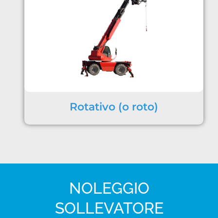
Rotativo (o roto)
NOLEGGIO
SOLLEVATORE