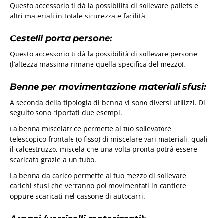
Questo accessorio ti dà la possibilità di sollevare pallets e
altri materiali in totale sicurezza e facilità.
Cestelli porta persone:
Questo accessorio ti dà la possibilità di sollevare persone
(l’altezza massima rimane quella specifica del mezzo).
Benne per movimentazione materiali sfusi:
A seconda della tipologia di benna vi sono diversi utilizzi. Di
seguito sono riportati due esempi.
La benna miscelatrice permette al tuo sollevatore
telescopico frontale (o fisso) di miscelare vari materiali, quali
il calcestruzzo, miscela che una volta pronta potrà essere
scaricata grazie a un tubo.
La benna da carico permette al tuo mezzo di sollevare
carichi sfusi che verranno poi movimentati in cantiere
oppure scaricati nel cassone di autocarri.