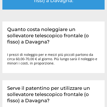
fissi) a Davagna:
Quanto costa noleggiare un
sollevatore telescopico frontale (o
fisso) a Davagna?
I prezzi di noleggio per e mezzi più piccoli partono da
circa 60,00-70,00 € al giorno. Più lungo sarà il noleggio e
minori i costi, in proporzione.
Serve il patentino per utilizzare un
sollevatore telescopico frontale (o
fisso) a Davagna?