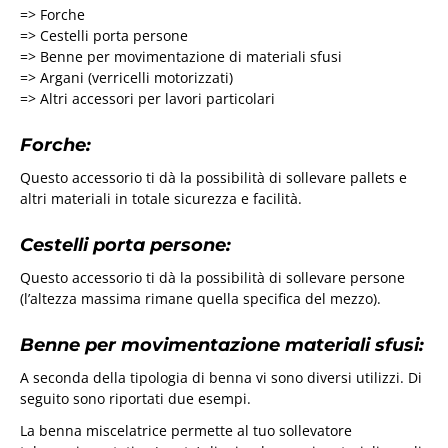
=> Forche
=> Cestelli porta persone
=> Benne per movimentazione di materiali sfusi
=> Argani (verricelli motorizzati)
=> Altri accessori per lavori particolari
Forche:
Questo accessorio ti dà la possibilità di sollevare pallets e
altri materiali in totale sicurezza e facilità.
Cestelli porta persone:
Questo accessorio ti dà la possibilità di sollevare persone
(l’altezza massima rimane quella specifica del mezzo).
Benne per movimentazione materiali sfusi:
A seconda della tipologia di benna vi sono diversi utilizzi. Di
seguito sono riportati due esempi.
La benna miscelatrice permette al tuo sollevatore