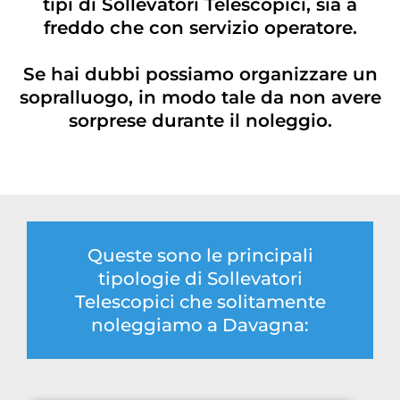
tipi di Sollevatori Telescopici, sia a
freddo che con servizio operatore.
Se hai dubbi possiamo organizzare un
sopralluogo, in modo tale da non avere
sorprese durante il noleggio.
Queste sono le principali
tipologie di Sollevatori
Telescopici che solitamente
noleggiamo a Davagna: