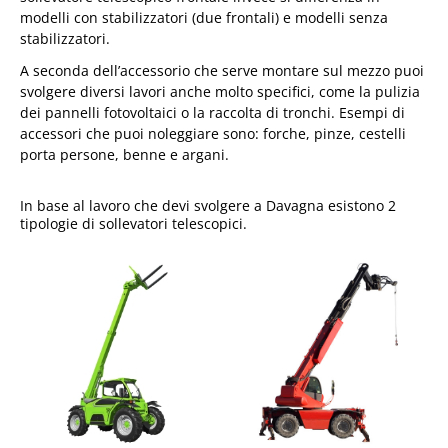
modelli con stabilizzatori (due frontali) e modelli senza
stabilizzatori.
A seconda dell’accessorio che serve montare sul mezzo puoi
svolgere diversi lavori anche molto specifici, come la pulizia
dei pannelli fotovoltaici o la raccolta di tronchi. Esempi di
accessori che puoi noleggiare sono: forche, pinze, cestelli
porta persone, benne e argani.
In base al lavoro che devi svolgere a Davagna esistono 2
tipologie di sollevatori telescopici.