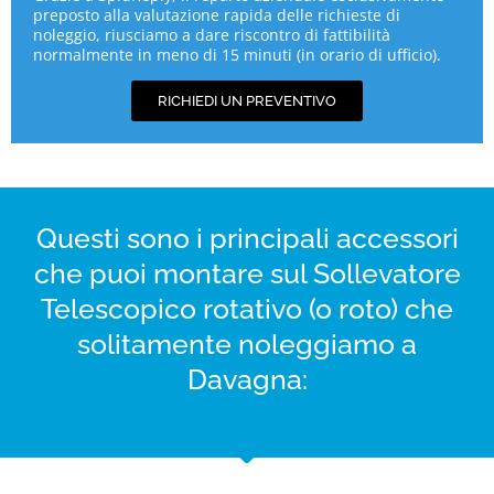
preposto alla valutazione rapida delle richieste di
noleggio, riusciamo a dare riscontro di fattibilità
normalmente in meno di 15 minuti (in orario di ufficio).
RICHIEDI UN PREVENTIVO
Questi sono i principali accessori
che puoi montare sul Sollevatore
Telescopico rotativo (o roto) che
solitamente noleggiamo a
Davagna: