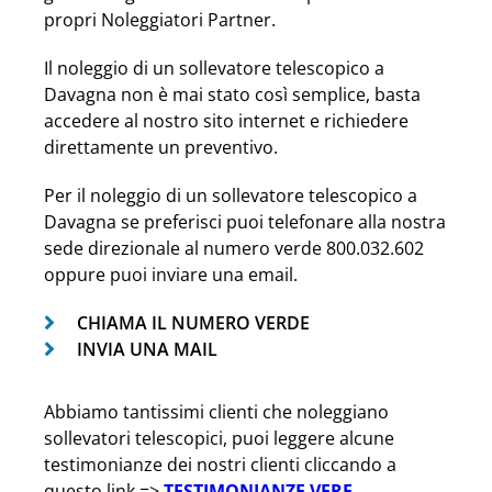
propri Noleggiatori Partner.
Il noleggio di un sollevatore telescopico a
Davagna non è mai stato così semplice, basta
accedere al nostro sito internet e richiedere
direttamente un preventivo.
Per il noleggio di un sollevatore telescopico a
Davagna se preferisci puoi telefonare alla nostra
sede direzionale al numero verde 800.032.602
oppure puoi inviare una email.
CHIAMA IL NUMERO VERDE
INVIA UNA MAIL
Abbiamo tantissimi clienti che noleggiano
sollevatori telescopici, puoi leggere alcune
testimonianze dei nostri clienti cliccando a
questo link =>
TESTIMONIANZE VERE
.