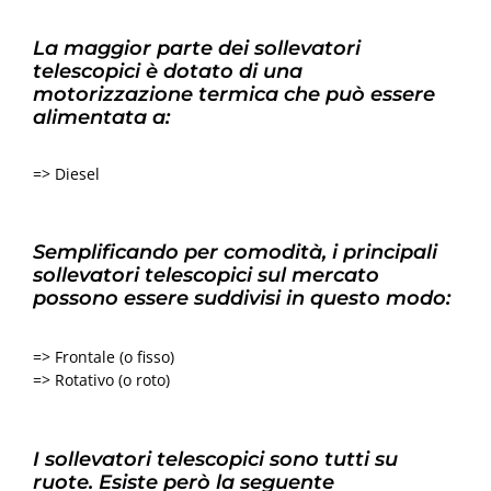
La maggior parte dei sollevatori
telescopici è dotato di una
motorizzazione termica che può essere
alimentata a:
=> Diesel
Semplificando per comodità, i principali
sollevatori telescopici sul mercato
possono essere suddivisi in questo modo:
=> Frontale (o fisso)
=> Rotativo (o roto)
I sollevatori telescopici sono tutti su
ruote. Esiste però la seguente