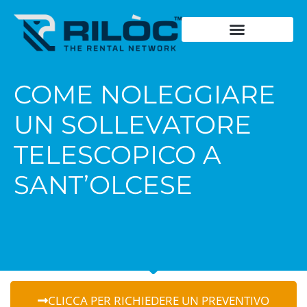
Chiedi un preventivo
Cosa noleggia
Dove noleggia
Storia del fondatore
Dicono di noi
Schede Tecniche
COME NOLEGGIARE
UN SOLLEVATORE
TELESCOPICO A
SANT’OLCESE
CLICCA PER RICHIEDERE UN PREVENTIVO