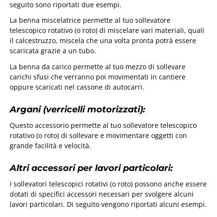
seguito sono riportati due esempi.
La benna miscelatrice permette al tuo sollevatore
telescopico rotativo (o roto) di miscelare vari materiali, quali
il calcestruzzo, miscela che una volta pronta potrà essere
scaricata grazie a un tubo.
La benna da carico permette al tuo mezzo di sollevare
carichi sfusi che verranno poi movimentati in cantiere
oppure scaricati nel cassone di autocarri.
Argani (verricelli motorizzati):
Questo accessorio permette al tuo sollevatore telescopico
rotativo (o roto) di sollevare e movimentare oggetti con
grande facilità e velocità.
Altri accessori per lavori particolari:
I sollevatori telescopici rotativi (o roto) possono anche essere
dotati di specifici accessori necessari per svolgere alcuni
lavori particolari. Di seguito vengono riportati alcuni esempi.