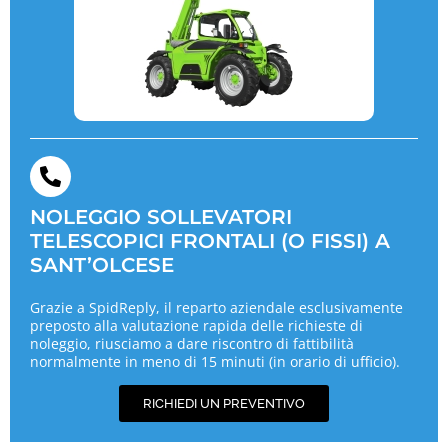
NOLEGGIO SOLLEVATORI
TELESCOPICI FRONTALI (O FISSI) A
SANT’OLCESE
Grazie a SpidReply, il reparto aziendale esclusivamente
preposto alla valutazione rapida delle richieste di
noleggio, riusciamo a dare riscontro di fattibilità
normalmente in meno di 15 minuti (in orario di ufficio).
RICHIEDI UN PREVENTIVO