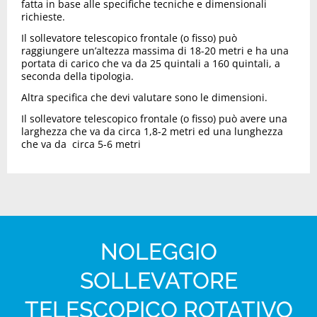
fatta in base alle specifiche tecniche e dimensionali
richieste.
Il sollevatore telescopico frontale (o fisso) può
raggiungere un’altezza massima di 18-20 metri e ha una
portata di carico che va da 25 quintali a 160 quintali, a
seconda della tipologia.
Altra specifica che devi valutare sono le dimensioni.
Il sollevatore telescopico frontale (o fisso) può avere una
larghezza che va da circa 1,8-2 metri ed una lunghezza
che va da circa 5-6 metri
NOLEGGIO
SOLLEVATORE
TELESCOPICO ROTATIVO