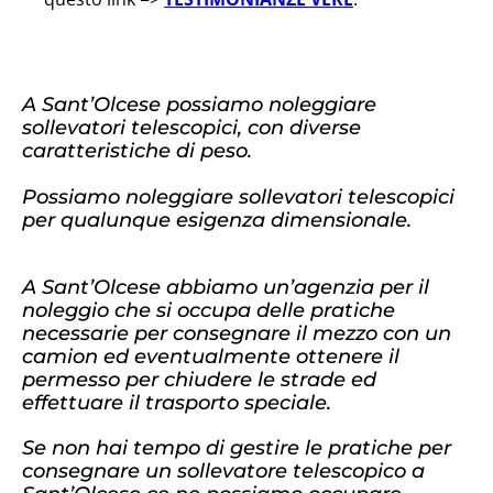
A Sant’Olcese possiamo noleggiare
sollevatori telescopici, con diverse
caratteristiche di peso.
Possiamo noleggiare sollevatori telescopici
per qualunque esigenza dimensionale.
A Sant’Olcese abbiamo un’agenzia per il
noleggio che si occupa delle pratiche
necessarie per consegnare il mezzo con un
camion ed eventualmente ottenere il
permesso per chiudere le strade ed
effettuare il trasporto speciale.
Se non hai tempo di gestire le pratiche per
consegnare un sollevatore telescopico a