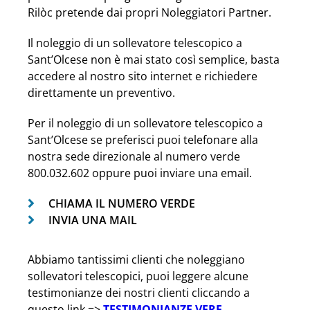
Rilòc pretende dai propri Noleggiatori Partner.
Il noleggio di un sollevatore telescopico a
Sant’Olcese non è mai stato così semplice, basta
accedere al nostro sito internet e richiedere
direttamente un preventivo.
Per il noleggio di un sollevatore telescopico a
Sant’Olcese se preferisci puoi telefonare alla
nostra sede direzionale al numero verde
800.032.602 oppure puoi inviare una email.
CHIAMA IL NUMERO VERDE
INVIA UNA MAIL
Abbiamo tantissimi clienti che noleggiano
sollevatori telescopici, puoi leggere alcune
testimonianze dei nostri clienti cliccando a
questo link =>
TESTIMONIANZE VERE
.