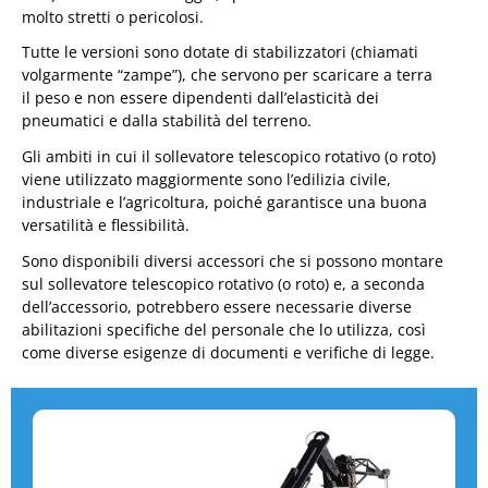
molto stretti o pericolosi.
Tutte le versioni sono dotate di stabilizzatori (chiamati
volgarmente “zampe”), che servono per scaricare a terra
il peso e non essere dipendenti dall’elasticità dei
pneumatici e dalla stabilità del terreno.
Gli ambiti in cui il sollevatore telescopico rotativo (o roto)
viene utilizzato maggiormente sono l’edilizia civile,
industriale e l’agricoltura, poiché garantisce una buona
versatilità e flessibilità.
Sono disponibili diversi accessori che si possono montare
sul sollevatore telescopico rotativo (o roto) e, a seconda
dell’accessorio, potrebbero essere necessarie diverse
abilitazioni specifiche del personale che lo utilizza, così
come diverse esigenze di documenti e verifiche di legge.