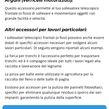
Argani (verricelli motorizzati):
Questo accessorio permette al tuo sollevatore telescopico
frontale (o fisso) di sollevare e movimentare oggetti con
grande facilità e velocità.
Altri accessori per lavori particolari:
I sollevatori telescopici frontali (o fissi) possono anche essere
dotati di specifici accessori necessari per svolgere alcuni
lavori particolari. Di seguito vengono riportati alcuni esempi.
La forca per tronchi è l’accessorio perfetto per trasportare
tronchi, ed è il compagno ideale per tutti i lavori legati alla
raccolta e lavorazione del legname.
La pinza per balle viene utilizzata in agricoltura per la
raccolta del fieno o delle balle di paglia.
Esistono poi accessori per la pulizia dei pannelli fotovoltaici,
specifici per eliminare qualunque residuo o sporco dai vari
impianti, garantendo la pulizia della superficie.