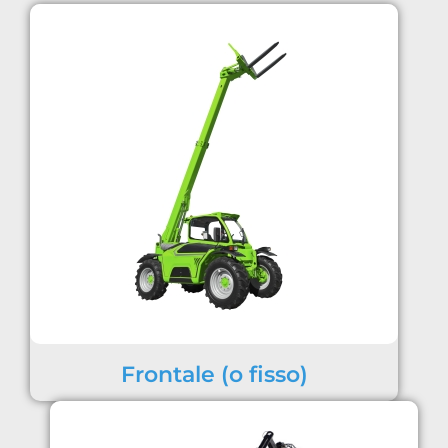
Frontale (o fisso)