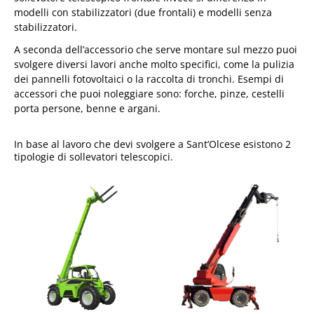
modelli con stabilizzatori (due frontali) e modelli senza
stabilizzatori.
A seconda dell’accessorio che serve montare sul mezzo puoi
svolgere diversi lavori anche molto specifici, come la pulizia
dei pannelli fotovoltaici o la raccolta di tronchi. Esempi di
accessori che puoi noleggiare sono: forche, pinze, cestelli
porta persone, benne e argani.
In base al lavoro che devi svolgere a Sant’Olcese esistono 2
tipologie di sollevatori telescopici.