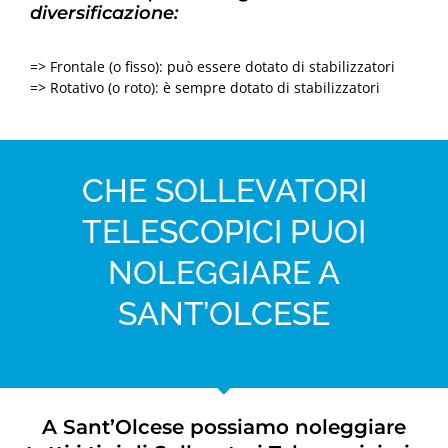
diversificazione:
=> Frontale (o fisso): può essere dotato di stabilizzatori
=> Rotativo (o roto): è sempre dotato di stabilizzatori
CHE SOLLEVATORI
TELESCOPICI PUOI
NOLEGGIARE A
SANT’OLCESE
A Sant’Olcese possiamo noleggiare