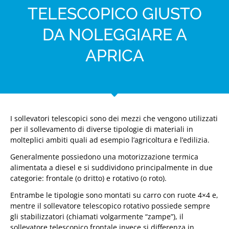
TELESCOPICO GIUSTO
DA NOLEGGIARE A
APRICA
I sollevatori telescopici sono dei mezzi che vengono utilizzati
per il sollevamento di diverse tipologie di materiali in
molteplici ambiti quali ad esempio l’agricoltura e l’edilizia.
Generalmente possiedono una motorizzazione termica
alimentata a diesel e si suddividono principalmente in due
categorie: frontale (o dritto) e rotativo (o roto).
Entrambe le tipologie sono montati su carro con ruote 4×4 e,
mentre il sollevatore telescopico rotativo possiede sempre
gli stabilizzatori (chiamati volgarmente “zampe”), il
sollevatore telescopico frontale invece si differenza in