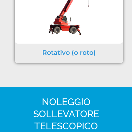
Rotativo (o roto)
NOLEGGIO
SOLLEVATORE
TELESCOPICO