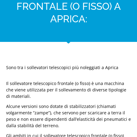
FRONTALE (O FISSO) A
APRICA:
Sono tra i sollevatori telescopici più noleggiati a Aprica
Il sollevatore telescopico frontale (o fisso) è una macchina
che viene utilizzata per il sollevamento di diverse tipologie
di materiali.
Alcune versioni sono dotate di stabilizzatori (chiamati
volgarmente “zampe”), che servono per scaricare a terra il
peso e non essere dipendenti dall’elasticità dei pneumatici e
dalla stabilità del terreno.
Gli ambiti in cui il sollevatore telescopico frontale (o fisso)