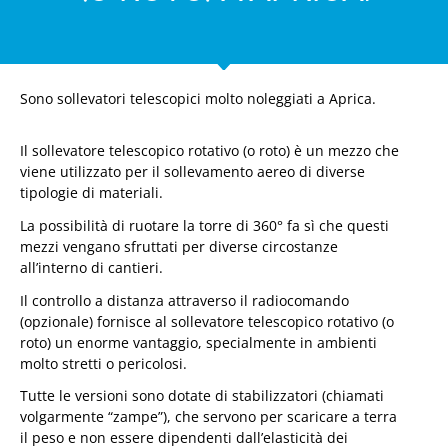
Sono sollevatori telescopici molto noleggiati a Aprica.
Il sollevatore telescopico rotativo (o roto) è un mezzo che
viene utilizzato per il sollevamento aereo di diverse
tipologie di materiali.
La possibilità di ruotare la torre di 360° fa sì che questi
mezzi vengano sfruttati per diverse circostanze
all’interno di cantieri.
Il controllo a distanza attraverso il radiocomando
(opzionale) fornisce al sollevatore telescopico rotativo (o
roto) un enorme vantaggio, specialmente in ambienti
molto stretti o pericolosi.
Tutte le versioni sono dotate di stabilizzatori (chiamati
volgarmente “zampe”), che servono per scaricare a terra
il peso e non essere dipendenti dall’elasticità dei