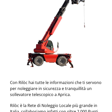
Con Rilòc hai tutte le informazioni che ti servono
per noleggiare in sicurezza e tranquillità un
sollevatore telescopico a Aprica.
Rilòc è la Rete di Noleggio Locale più grande in
Italia, collaboriamo infatti con oltre 2.000 Punti