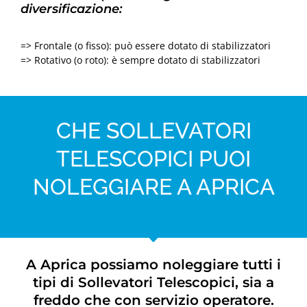
diversificazione:
=> Frontale (o fisso): può essere dotato di stabilizzatori
=> Rotativo (o roto): è sempre dotato di stabilizzatori
CHE SOLLEVATORI
TELESCOPICI PUOI
NOLEGGIARE A APRICA
A Aprica possiamo noleggiare tutti i
tipi di Sollevatori Telescopici, sia a
freddo che con servizio operatore.