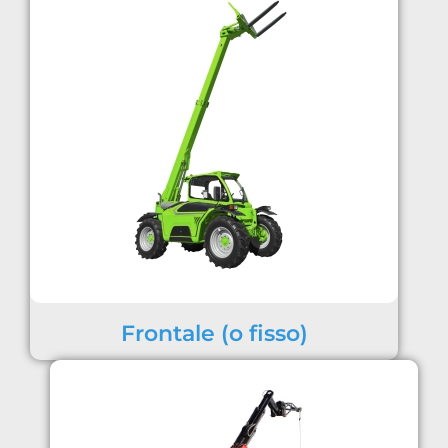
Frontale (o fisso)