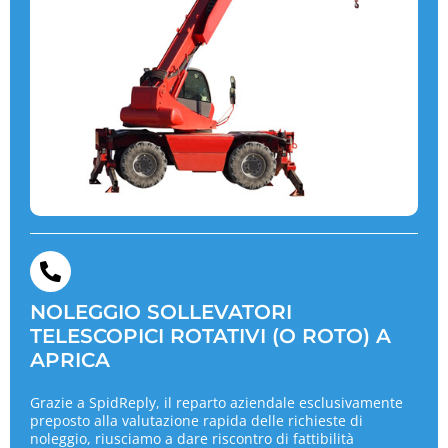
NOLEGGIO SOLLEVATORI
TELESCOPICI ROTATIVI (O ROTO) A
APRICA
Grazie a SpidReply, il reparto aziendale esclusivamente
preposto alla valutazione rapida delle richieste di
noleggio, riusciamo a dare riscontro di fattibilità