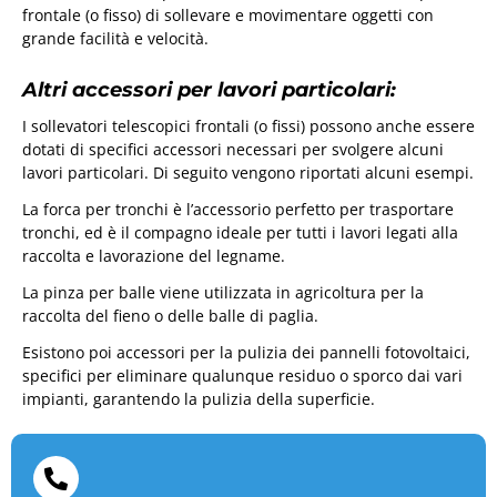
frontale (o fisso) di sollevare e movimentare oggetti con
grande facilità e velocità.
Altri accessori per lavori particolari:
I sollevatori telescopici frontali (o fissi) possono anche essere
dotati di specifici accessori necessari per svolgere alcuni
lavori particolari. Di seguito vengono riportati alcuni esempi.
La forca per tronchi è l’accessorio perfetto per trasportare
tronchi, ed è il compagno ideale per tutti i lavori legati alla
raccolta e lavorazione del legname.
La pinza per balle viene utilizzata in agricoltura per la
raccolta del fieno o delle balle di paglia.
Esistono poi accessori per la pulizia dei pannelli fotovoltaici,
specifici per eliminare qualunque residuo o sporco dai vari
impianti, garantendo la pulizia della superficie.