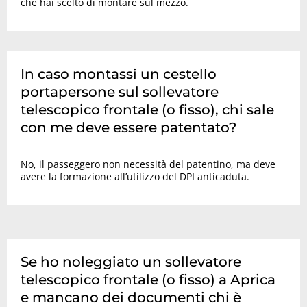
che hai scelto di montare sul mezzo.
In caso montassi un cestello
portapersone sul sollevatore
telescopico frontale (o fisso), chi sale
con me deve essere patentato?
No, il passeggero non necessità del patentino, ma deve
avere la formazione all’utilizzo del DPI anticaduta.
Se ho noleggiato un sollevatore
telescopico frontale (o fisso) a Aprica
e mancano dei documenti chi è