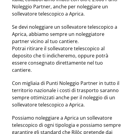
Noleggio Partner, anche per noleggiare un
sollevatore telescopico a Aprica.
Se devi noleggiare un sollevatore telescopico a
Aprica, abbiamo sempre un noleggiatore
partner vicino al tuo cantiere.
Potrai ritirare il sollevatore telescopico al
deposito che ti indicheremo, oppure potrà
essere consegnato direttamente nel tuo
cantiere.
Con migliaia di Punti Noleggio Partner in tutto il
territorio nazionale i costi di trasporto saranno
sempre ottimizzati anche per il noleggio di un
sollevatore telescopico a Aprica.
Possiamo noleggiare a Aprica un sollevatore
telescopico di ogni tipologia e possiamo sempre
garantire gli standard che Rilòc pretende dai