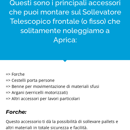
Questi sono i principali accessori
che puoi montare sul Sollevatore
Telescopico frontale (o fisso) che
solitamente noleggiamo a
Aprica:
=> Forche
=> Cestelli porta persone
=> Benne per movimentazione di materiali sfusi
=> Argani (verricelli motorizzati)
=> Altri accessori per lavori particolari
Forche:
Questo accessorio ti dà la possibilità di sollevare pallets e
altri materiali in totale sicurezza e facilità.