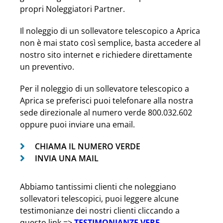
propri Noleggiatori Partner.
Il noleggio di un sollevatore telescopico a Aprica
non è mai stato così semplice, basta accedere al
nostro sito internet e richiedere direttamente
un preventivo.
Per il noleggio di un sollevatore telescopico a
Aprica se preferisci puoi telefonare alla nostra
sede direzionale al numero verde 800.032.602
oppure puoi inviare una email.
CHIAMA IL NUMERO VERDE
INVIA UNA MAIL
Abbiamo tantissimi clienti che noleggiano
sollevatori telescopici, puoi leggere alcune
testimonianze dei nostri clienti cliccando a
questo link =>
TESTIMONIANZE VERE
.