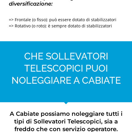
diversificazione:
=> Frontale (o fisso): può essere dotato di stabilizzatori
=> Rotativo (o roto): è sempre dotato di stabilizzatori
CHE SOLLEVATORI
TELESCOPICI PUOI
NOLEGGIARE A CABIATE
A Cabiate possiamo noleggiare tutti i
tipi di Sollevatori Telescopici, sia a
freddo che con servizio operatore.