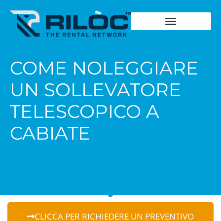
Chiedi un preventivo
Cosa noleggia
Dove noleggia
Storia del fondatore
Dicono di noi
Schede Tecniche
COME NOLEGGIARE
UN SOLLEVATORE
TELESCOPICO A
CABIATE
CLICCA PER RICHIEDERE UN PREVENTIVO