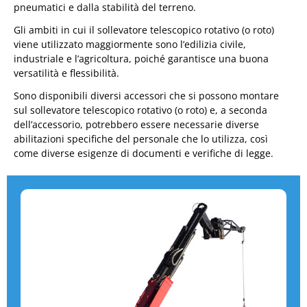
pneumatici e dalla stabilità del terreno.
Gli ambiti in cui il sollevatore telescopico rotativo (o roto)
viene utilizzato maggiormente sono l’edilizia civile,
industriale e l’agricoltura, poiché garantisce una buona
versatilità e flessibilità.
Sono disponibili diversi accessori che si possono montare
sul sollevatore telescopico rotativo (o roto) e, a seconda
dell’accessorio, potrebbero essere necessarie diverse
abilitazioni specifiche del personale che lo utilizza, così
come diverse esigenze di documenti e verifiche di legge.