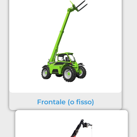
Frontale (o fisso)