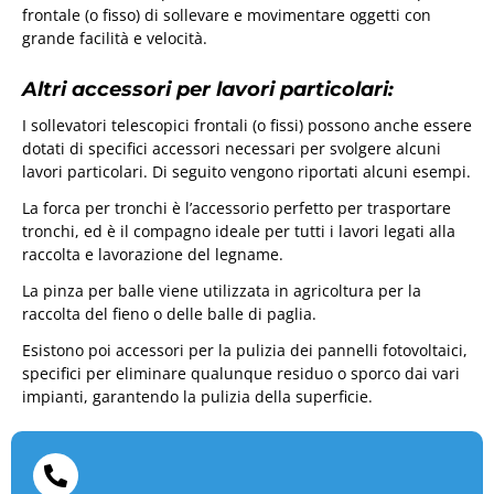
frontale (o fisso) di sollevare e movimentare oggetti con
grande facilità e velocità.
Altri accessori per lavori particolari:
I sollevatori telescopici frontali (o fissi) possono anche essere
dotati di specifici accessori necessari per svolgere alcuni
lavori particolari. Di seguito vengono riportati alcuni esempi.
La forca per tronchi è l’accessorio perfetto per trasportare
tronchi, ed è il compagno ideale per tutti i lavori legati alla
raccolta e lavorazione del legname.
La pinza per balle viene utilizzata in agricoltura per la
raccolta del fieno o delle balle di paglia.
Esistono poi accessori per la pulizia dei pannelli fotovoltaici,
specifici per eliminare qualunque residuo o sporco dai vari
impianti, garantendo la pulizia della superficie.