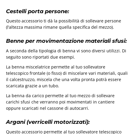
Cestelli porta persone:
Questo accessorio ti dà la possibilità di sollevare persone
(l’altezza massima rimane quella specifica del mezzo).
Benne per movimentazione materiali sfusi:
A seconda della tipologia di benna vi sono diversi utilizzi. Di
seguito sono riportati due esempi.
La benna miscelatrice permette al tuo sollevatore
telescopico frontale (o fisso) di miscelare vari materiali, quali
il calcestruzzo, miscela che una volta pronta potrà essere
scaricata grazie a un tubo.
La benna da carico permette al tuo mezzo di sollevare
carichi sfusi che verranno poi movimentati in cantiere
oppure scaricati nel cassone di autocarri.
Argani (verricelli motorizzati):
Questo accessorio permette al tuo sollevatore telescopico