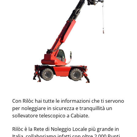
Con Rilòc hai tutte le informazioni che ti servono
per noleggiare in sicurezza e tranquillità un
sollevatore telescopico a Cabiate.
Rilòc è la Rete di Noleggio Locale più grande in
Italia, collaboriamo infatti con oltre 2.000 Punti