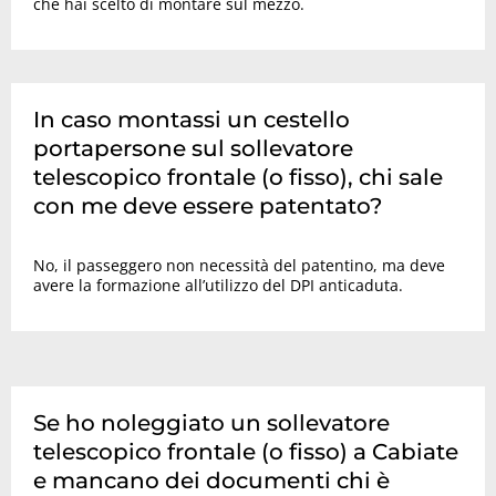
che hai scelto di montare sul mezzo.
In caso montassi un cestello
portapersone sul sollevatore
telescopico frontale (o fisso), chi sale
con me deve essere patentato?
No, il passeggero non necessità del patentino, ma deve
avere la formazione all’utilizzo del DPI anticaduta.
Se ho noleggiato un sollevatore
telescopico frontale (o fisso) a Cabiate
e mancano dei documenti chi è