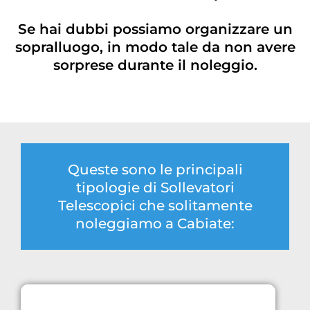
Se hai dubbi possiamo organizzare un
sopralluogo, in modo tale da non avere
sorprese durante il noleggio.
Queste sono le principali
tipologie di Sollevatori
Telescopici che solitamente
noleggiamo a Cabiate: