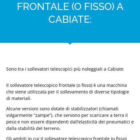
FRONTALE (O FISSO) A
CABIATE:
Sono tra i sollevatori telescopici più noleggiati a Cabiate
Il sollevatore telescopico frontale (o fisso) è una macchina
che viene utilizzata per il sollevamento di diverse tipologie
di materiali.
Alcune versioni sono dotate di stabilizzatori (chiamati
volgarmente “zampe”), che servono per scaricare a terra il
peso e non essere dipendenti dall’elasticità dei pneumatici e
dalla stabilità del terreno.
Gli ambiti in cui il sollevatore telescopico frontale (o fisso)