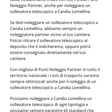
Noleggio Partner, anche per noleggiare un
sollevatore telescopico a Candia Lomellina.
Se devi noleggiare un sollevatore telescopico a
Candia Lomellina, abbiamo sempre un
noleggiatore partner vicino al tuo cantiere.
Potrai ritirare il sollevatore telescopico al
deposito che ti indicheremo, oppure potrà
essere consegnato direttamente nel tuo
cantiere.
Con migliaia di Punti Noleggio Partner in tutto il
territorio nazionale i costi di trasporto saranno
sempre ottimizzati anche per il noleggio di un
sollevatore telescopico a Candia Lomellina.
Possiamo noleggiare a Candia Lomellina un
sollevatore telescopico di ogni tipologia e
possiamo sempre garantire gli standard che