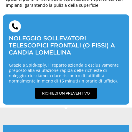
impianti, garantendo la pulizia della superficie.
NOLEGGIO SOLLEVATORI
TELESCOPICI FRONTALI (O FISSI) A
CANDIA LOMELLINA
Grazie a SpidReply, il reparto aziendale esclusivamente
preposto alla valutazione rapida delle richieste di
noleggio, riusciamo a dare riscontro di fattibilità
normalmente in meno di 15 minuti (in orario di ufficio).
RICHIEDI UN PREVENTIVO