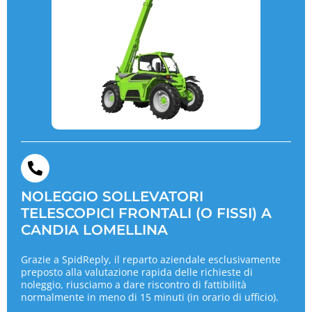
NOLEGGIO SOLLEVATORI
TELESCOPICI FRONTALI (O FISSI) A
CANDIA LOMELLINA
Grazie a SpidReply, il reparto aziendale esclusivamente
preposto alla valutazione rapida delle richieste di
noleggio, riusciamo a dare riscontro di fattibilità
normalmente in meno di 15 minuti (in orario di ufficio).