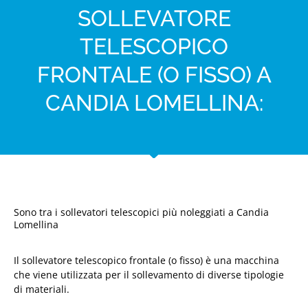
SOLLEVATORE
TELESCOPICO
FRONTALE (O FISSO) A
CANDIA LOMELLINA:
Sono tra i sollevatori telescopici più noleggiati a Candia
Lomellina
Il sollevatore telescopico frontale (o fisso) è una macchina
che viene utilizzata per il sollevamento di diverse tipologie
di materiali.