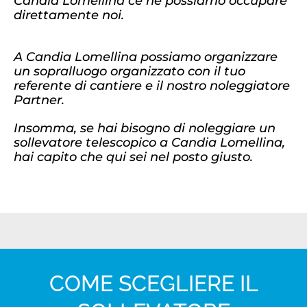
Candia Lomellina ce ne possiamo occupare
direttamente noi.
A Candia Lomellina possiamo organizzare
un sopralluogo organizzato con il tuo
referente di cantiere e il nostro noleggiatore
Partner.
Insomma, se hai bisogno di noleggiare un
sollevatore telescopico a Candia Lomellina,
hai capito che qui sei nel posto giusto.
COME SCEGLIERE IL