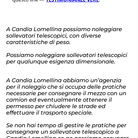
A Candia Lomellina possiamo noleggiare
sollevatori telescopici, con diverse
caratteristiche di peso.
Possiamo noleggiare sollevatori telescopici
per qualunque esigenza dimensionale.
A Candia Lomellina abbiamo un’agenzia
per il noleggio che si occupa delle pratiche
necessarie per consegnare il mezzo con un
camion ed eventualmente ottenere il
permesso per chiudere le strade ed
effettuare il trasporto speciale.
Se non hai tempo di gestire le pratiche per
consegnare un sollevatore telescopico a