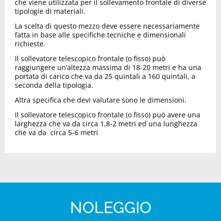
che viene utilizzata per il sollevamento frontale di diverse
tipologie di materiali.
La scelta di questo mezzo deve essere necessariamente
fatta in base alle specifiche tecniche e dimensionali
richieste.
Il sollevatore telescopico frontale (o fisso) può
raggiungere un’altezza massima di 18-20 metri e ha una
portata di carico che va da 25 quintali a 160 quintali, a
seconda della tipologia.
Altra specifica che devi valutare sono le dimensioni.
Il sollevatore telescopico frontale (o fisso) può avere una
larghezza che va da circa 1,8-2 metri ed una lunghezza
che va da circa 5-6 metri
NOLEGGIO