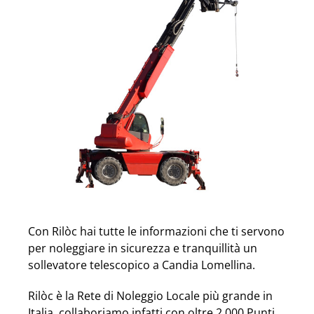
Con Rilòc hai tutte le informazioni che ti servono
per noleggiare in sicurezza e tranquillità un
sollevatore telescopico a Candia Lomellina.
Rilòc è la Rete di Noleggio Locale più grande in
Italia, collaboriamo infatti con oltre 2.000 Punti