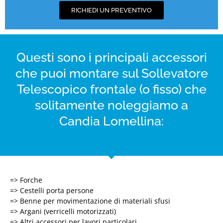
RICHIEDI UN PREVENTIVO
Questi sono i principali accessori
che puoi montare sul Sollevatore
Telescopico frontale (o fisso) che
solitamente noleggiamo a
Candia Lomellina:
=> Forche
=> Cestelli porta persone
=> Benne per movimentazione di materiali sfusi
=> Argani (verricelli motorizzati)
=> Altri accessori per lavori particolari