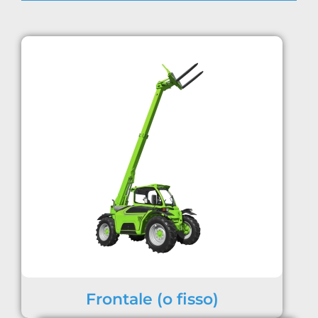
Frontale (o fisso)