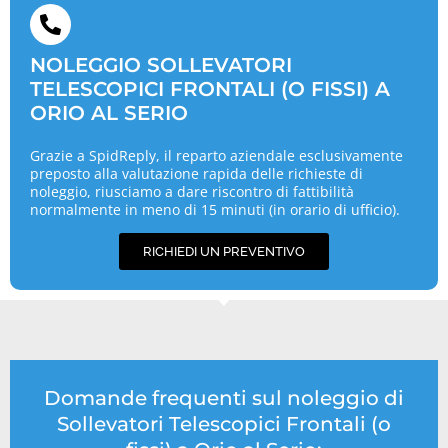
NOLEGGIO SOLLEVATORI
TELESCOPICI FRONTALI (O FISSI) A
ORIO AL SERIO
Grazie a SpidReply, il reparto aziendale esclusivamente
preposto alla valutazione rapida delle richieste di
noleggio, riusciamo a dare riscontro di fattibilità
normalmente in meno di 15 minuti (in orario di ufficio).
RICHIEDI UN PREVENTIVO
Domande frequenti sul noleggio di
Sollevatori Telescopici Frontali (o