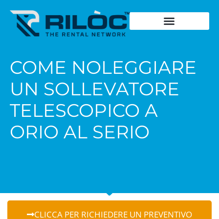
Chiedi un preventivo
Cosa noleggia
Dove noleggia
Storia del fondatore
Dicono di noi
Schede Tecniche
COME NOLEGGIARE
UN SOLLEVATORE
TELESCOPICO A
ORIO AL SERIO
CLICCA PER RICHIEDERE UN PREVENTIVO