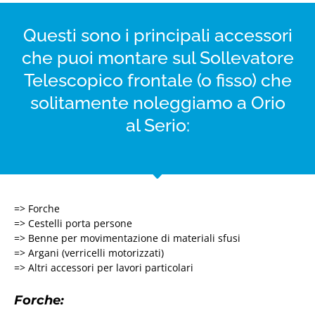
Questi sono i principali accessori
che puoi montare sul Sollevatore
Telescopico frontale (o fisso) che
solitamente noleggiamo a Orio
al Serio:
=> Forche
=> Cestelli porta persone
=> Benne per movimentazione di materiali sfusi
=> Argani (verricelli motorizzati)
=> Altri accessori per lavori particolari
Forche: