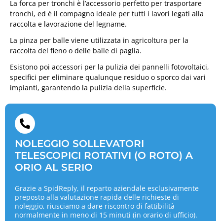
La forca per tronchi è l’accessorio perfetto per trasportare
tronchi, ed è il compagno ideale per tutti i lavori legati alla
raccolta e lavorazione del legname.
La pinza per balle viene utilizzata in agricoltura per la
raccolta del fieno o delle balle di paglia.
Esistono poi accessori per la pulizia dei pannelli fotovoltaici,
specifici per eliminare qualunque residuo o sporco dai vari
impianti, garantendo la pulizia della superficie.
NOLEGGIO SOLLEVATORI
TELESCOPICI ROTATIVI (O ROTO) A
ORIO AL SERIO
Grazie a SpidReply, il reparto aziendale esclusivamente
preposto alla valutazione rapida delle richieste di
noleggio, riusciamo a dare riscontro di fattibilità
normalmente in meno di 15 minuti (in orario di ufficio).