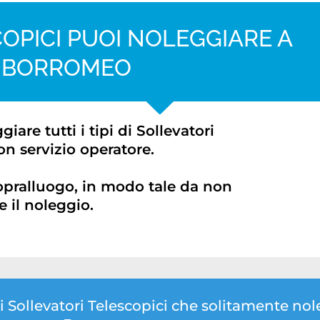
OPICI PUOI NOLEGGIARE A
A BORROMEO
re tutti i tipi di Sollevatori
on servizio operatore.
opralluogo, in modo tale da non
 il noleggio.
di Sollevatori Telescopici che solitamente n