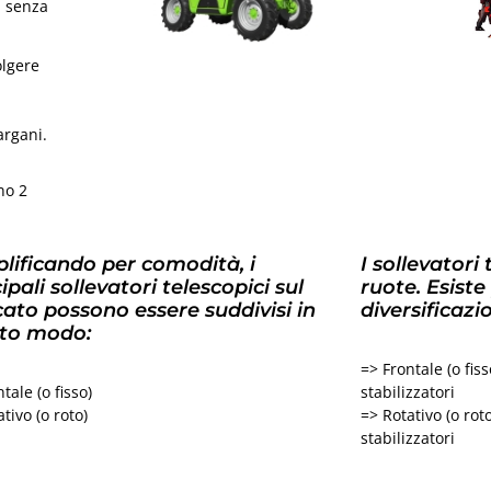
i senza
olgere
i
argani.
no 2
lificando per comodità, i
I sollevatori
ipali sollevatori telescopici sul
ruote. Esiste
ato possono essere suddivisi in
diversificazi
to modo:
=> Frontale (o fis
tale (o fisso)
stabilizzatori
tivo (o roto)
=> Rotativo (o rot
stabilizzatori