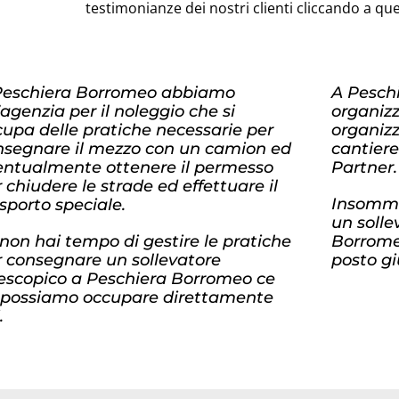
testimonianze dei nostri clienti cliccando a qu
Peschiera Borromeo abbiamo
A Pesch
agenzia per il noleggio che si
organiz
upa delle pratiche necessarie per
organizz
nsegnare il mezzo con un camion ed
cantiere
entualmente ottenere il permesso
Partner.
 chiudere le strade ed effettuare il
Insomma
sporto speciale.
un solle
non hai tempo di gestire le pratiche
Borromeo
r consegnare un sollevatore
posto gi
lescopico a Peschiera Borromeo ce
 possiamo occupare direttamente
.