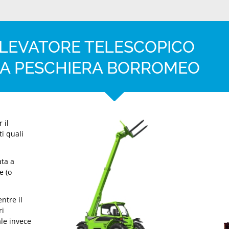
LLEVATORE TELESCOPICO
 A PESCHIERA BORROMEO
 il
ti quali
ta a
e (o
ntre il
ri
ale invece