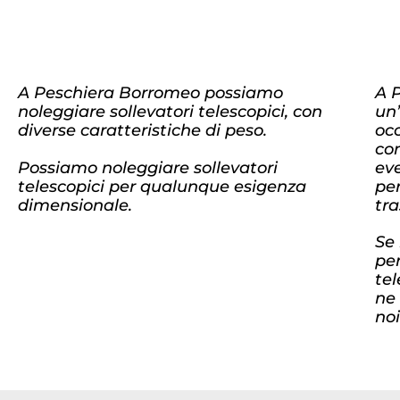
A Peschiera Borromeo possiamo
A 
noleggiare sollevatori telescopici, con
un’
diverse caratteristiche di peso.
occ
co
Possiamo noleggiare sollevatori
ev
telescopici per qualunque esigenza
per
dimensionale.
tra
Se 
pe
te
ne
noi