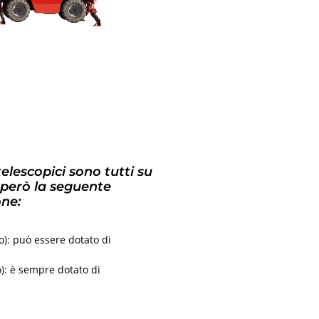
 telescopici sono tutti su
 però la seguente
one:
so): può essere dotato di
o): è sempre dotato di