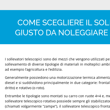
COME SCEGLIERE IL SO
GIUSTO DA NOLEGGIARE
I sollevatori telescopici sono dei mezzi che vengono utilizzati per
sollevamento di diverse tipologie di materiali in molteplici ambi
ad esempio l’agricoltura e l’edilizia.
Generalmente possiedono una motorizzazione termica alimenta
diesel e si suddividono principalmente in due categorie: frontal
dritto) e rotativo (o roto).
Entrambe le tipologie sono montati su carro con ruote 4×4 e, me
sollevatore telescopico rotativo possiede sempre gli stabilizzato
(chiamati volgarmente “zampe”), il sollevatore telescopico front