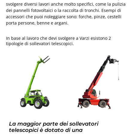
svolgere diversi lavori anche molto specifici, come la pulizia
dei pannelli fotovoltaici o la raccolta di tronchi. Esempi di
accessori che puoi noleggiare sono: forche, pinze, cestelli
porta persone, benne e argani.
In base al lavoro che devi svolgere a Varzi esistono 2
tipologie di sollevatori telescopici.
La maggior parte dei sollevatori
telescopici è dotato di una