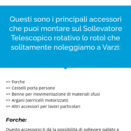
Questi sono i principali accessori
che puoi montare sul Sollevatore
Telescopico rotativo (o roto) che
solitamente noleggiamo a Varzi:
=> Forche
=> Cestelli porta persone
=> Benne per movimentazione di materiali sfusi
=> Argani (verricelli motorizzati)
=> Altri accessori per lavori particolari
Forche:
Questo accessorio ti dà la possibilità di sollevare pallets e