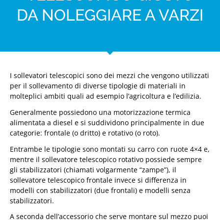
DA NOLEGGIARE A VARZI
I sollevatori telescopici sono dei mezzi che vengono utilizzati
per il sollevamento di diverse tipologie di materiali in
molteplici ambiti quali ad esempio l’agricoltura e l’edilizia.
Generalmente possiedono una motorizzazione termica
alimentata a diesel e si suddividono principalmente in due
categorie: frontale (o dritto) e rotativo (o roto).
Entrambe le tipologie sono montati su carro con ruote 4×4 e,
mentre il sollevatore telescopico rotativo possiede sempre
gli stabilizzatori (chiamati volgarmente “zampe”), il
sollevatore telescopico frontale invece si differenza in
modelli con stabilizzatori (due frontali) e modelli senza
stabilizzatori.
A seconda dell’accessorio che serve montare sul mezzo puoi