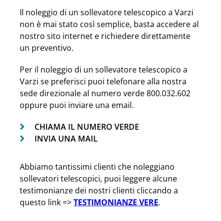
Il noleggio di un sollevatore telescopico a Varzi
non è mai stato così semplice, basta accedere al
nostro sito internet e richiedere direttamente
un preventivo.
Per il noleggio di un sollevatore telescopico a
Varzi se preferisci puoi telefonare alla nostra
sede direzionale al numero verde 800.032.602
oppure puoi inviare una email.
CHIAMA IL NUMERO VERDE
INVIA UNA MAIL
Abbiamo tantissimi clienti che noleggiano
sollevatori telescopici, puoi leggere alcune
testimonianze dei nostri clienti cliccando a
questo link =>
TESTIMONIANZE VERE
.