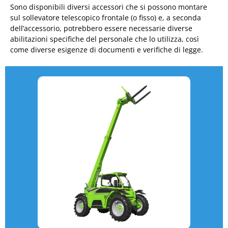
Sono disponibili diversi accessori che si possono montare
sul sollevatore telescopico frontale (o fisso) e, a seconda
dell’accessorio, potrebbero essere necessarie diverse
abilitazioni specifiche del personale che lo utilizza, così
come diverse esigenze di documenti e verifiche di legge.