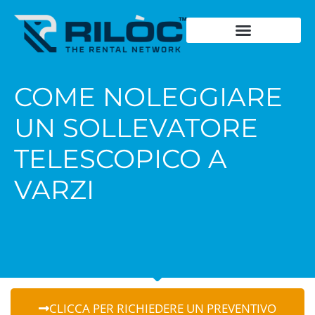
Chiedi un preventivo
Cosa noleggia
Dove noleggia
Storia del fondatore
Dicono di noi
Schede Tecniche
COME NOLEGGIARE
UN SOLLEVATORE
TELESCOPICO A
VARZI
CLICCA PER RICHIEDERE UN PREVENTIVO