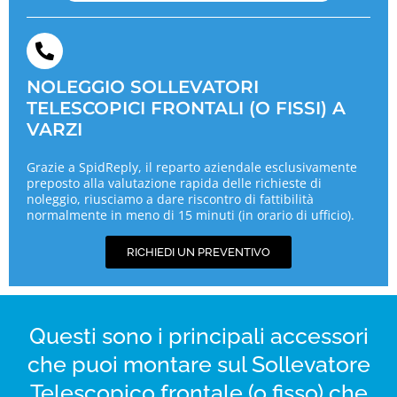
NOLEGGIO SOLLEVATORI
TELESCOPICI FRONTALI (O FISSI) A
VARZI
Grazie a SpidReply, il reparto aziendale esclusivamente
preposto alla valutazione rapida delle richieste di
noleggio, riusciamo a dare riscontro di fattibilità
normalmente in meno di 15 minuti (in orario di ufficio).
RICHIEDI UN PREVENTIVO
Questi sono i principali accessori
che puoi montare sul Sollevatore
Telescopico frontale (o fisso) che