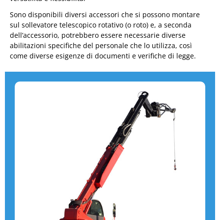
Sono disponibili diversi accessori che si possono montare
sul sollevatore telescopico rotativo (o roto) e, a seconda
dell’accessorio, potrebbero essere necessarie diverse
abilitazioni specifiche del personale che lo utilizza, così
come diverse esigenze di documenti e verifiche di legge.