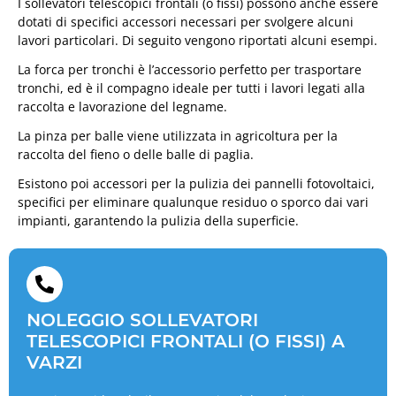
I sollevatori telescopici frontali (o fissi) possono anche essere
dotati di specifici accessori necessari per svolgere alcuni
lavori particolari. Di seguito vengono riportati alcuni esempi.
La forca per tronchi è l’accessorio perfetto per trasportare
tronchi, ed è il compagno ideale per tutti i lavori legati alla
raccolta e lavorazione del legname.
La pinza per balle viene utilizzata in agricoltura per la
raccolta del fieno o delle balle di paglia.
Esistono poi accessori per la pulizia dei pannelli fotovoltaici,
specifici per eliminare qualunque residuo o sporco dai vari
impianti, garantendo la pulizia della superficie.
NOLEGGIO SOLLEVATORI
TELESCOPICI FRONTALI (O FISSI) A
VARZI