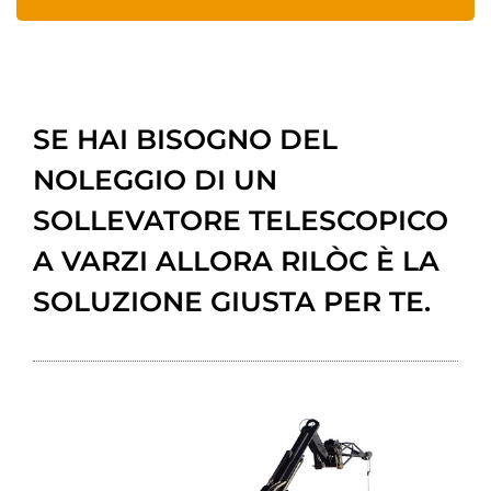
SE HAI BISOGNO DEL
NOLEGGIO DI UN
SOLLEVATORE TELESCOPICO
A VARZI ALLORA RILÒC È LA
SOLUZIONE GIUSTA PER TE.