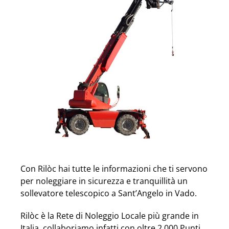
Con Rilòc hai tutte le informazioni che ti servono
per noleggiare in sicurezza e tranquillità un
sollevatore telescopico a Sant’Angelo in Vado.
Rilòc è la Rete di Noleggio Locale più grande in
Italia, collaboriamo infatti con oltre 2.000 Punti