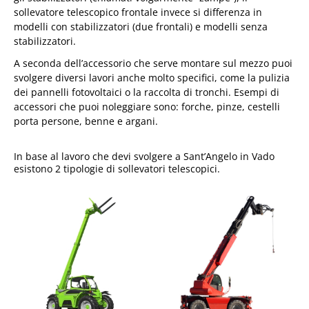
sollevatore telescopico frontale invece si differenza in
modelli con stabilizzatori (due frontali) e modelli senza
stabilizzatori.
A seconda dell’accessorio che serve montare sul mezzo puoi
svolgere diversi lavori anche molto specifici, come la pulizia
dei pannelli fotovoltaici o la raccolta di tronchi. Esempi di
accessori che puoi noleggiare sono: forche, pinze, cestelli
porta persone, benne e argani.
In base al lavoro che devi svolgere a Sant’Angelo in Vado
esistono 2 tipologie di sollevatori telescopici.