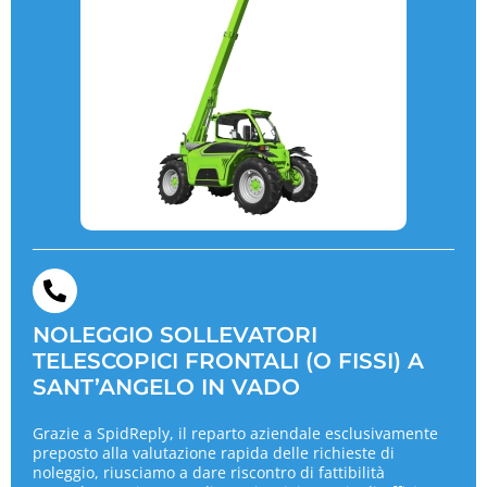
NOLEGGIO SOLLEVATORI
TELESCOPICI FRONTALI (O FISSI) A
SANT’ANGELO IN VADO
Grazie a SpidReply, il reparto aziendale esclusivamente
preposto alla valutazione rapida delle richieste di
noleggio, riusciamo a dare riscontro di fattibilità