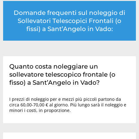
Domande frequenti sul noleggio di
Sollevatori Telescopici Frontali (o
fissi) a Sant’Angelo in Vado:
Quanto costa noleggiare un
sollevatore telescopico frontale (o
fisso) a Sant’Angelo in Vado?
I prezzi di noleggio per e mezzi più piccoli partono da
circa 60,00-70,00 € al giorno. Più lungo sarà il noleggio e
minori i costi, in proporzione.