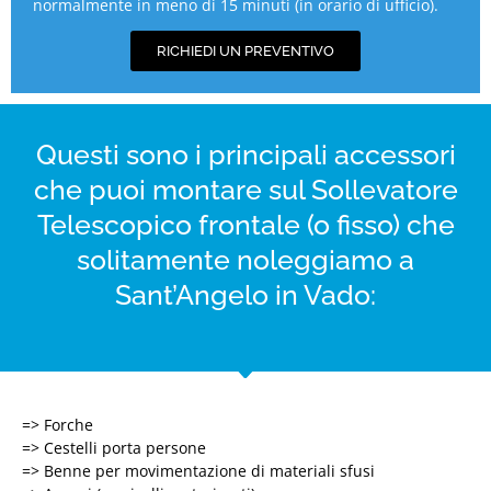
normalmente in meno di 15 minuti (in orario di ufficio).
RICHIEDI UN PREVENTIVO
Questi sono i principali accessori
che puoi montare sul Sollevatore
Telescopico frontale (o fisso) che
solitamente noleggiamo a
Sant’Angelo in Vado:
=> Forche
=> Cestelli porta persone
=> Benne per movimentazione di materiali sfusi