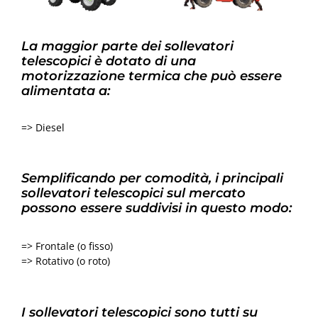
La maggior parte dei sollevatori
telescopici è dotato di una
motorizzazione termica che può essere
alimentata a:
=> Diesel
Semplificando per comodità, i principali
sollevatori telescopici sul mercato
possono essere suddivisi in questo modo:
=> Frontale (o fisso)
=> Rotativo (o roto)
I sollevatori telescopici sono tutti su