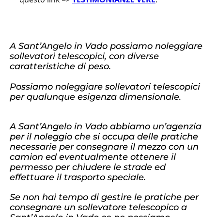
A Sant’Angelo in Vado possiamo noleggiare
sollevatori telescopici, con diverse
caratteristiche di peso.
Possiamo noleggiare sollevatori telescopici
per qualunque esigenza dimensionale.
A Sant’Angelo in Vado abbiamo un’agenzia
per il noleggio che si occupa delle pratiche
necessarie per consegnare il mezzo con un
camion ed eventualmente ottenere il
permesso per chiudere le strade ed
effettuare il trasporto speciale.
Se non hai tempo di gestire le pratiche per
consegnare un sollevatore telescopico a