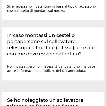
Sì, è necessario il patentino in base al tipo di accessorio
che hai scelto di montare sul mezzo.
In caso montassi un cestello
portapersone sul sollevatore
telescopico frontale (o fisso), chi sale
con me deve essere patentato?
No, il passeggero non necessità del patentino, ma deve
avere la formazione all’utilizzo del DPI anticaduta.
Se ho noleggiato un sollevatore