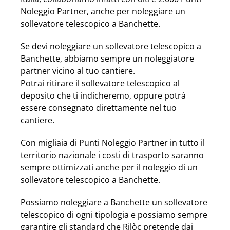
Noleggio Partner, anche per noleggiare un
sollevatore telescopico a Banchette.
Se devi noleggiare un sollevatore telescopico a
Banchette, abbiamo sempre un noleggiatore
partner vicino al tuo cantiere.
Potrai ritirare il sollevatore telescopico al
deposito che ti indicheremo, oppure potrà
essere consegnato direttamente nel tuo
cantiere.
Con migliaia di Punti Noleggio Partner in tutto il
territorio nazionale i costi di trasporto saranno
sempre ottimizzati anche per il noleggio di un
sollevatore telescopico a Banchette.
Possiamo noleggiare a Banchette un sollevatore
telescopico di ogni tipologia e possiamo sempre
garantire gli standard che Rilòc pretende dai