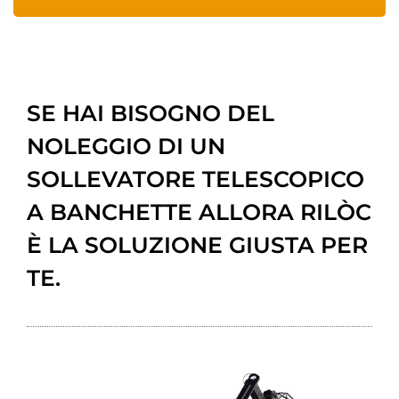
SE HAI BISOGNO DEL
NOLEGGIO DI UN
SOLLEVATORE TELESCOPICO
A BANCHETTE ALLORA RILÒC
È LA SOLUZIONE GIUSTA PER
TE.