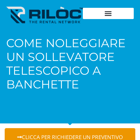
Chiedi un preventivo
Cosa noleggia
Dove noleggia
Storia del fondatore
Dicono di noi
Schede Tecniche
COME NOLEGGIARE
UN SOLLEVATORE
TELESCOPICO A
BANCHETTE
CLICCA PER RICHIEDERE UN PREVENTIVO