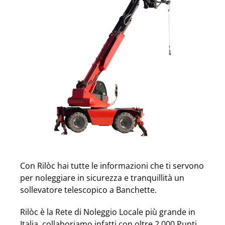
Con Rilòc hai tutte le informazioni che ti servono
per noleggiare in sicurezza e tranquillità un
sollevatore telescopico a Banchette.
Rilòc è la Rete di Noleggio Locale più grande in
Italia, collaboriamo infatti con oltre 2.000 Punti