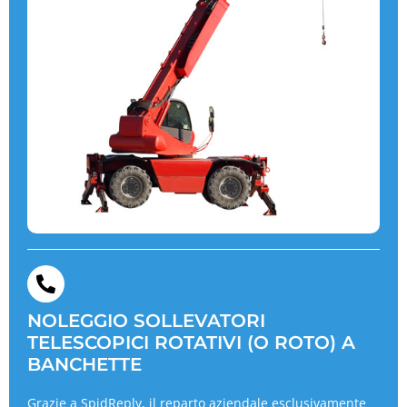
NOLEGGIO SOLLEVATORI
TELESCOPICI ROTATIVI (O ROTO) A
BANCHETTE
Grazie a SpidReply, il reparto aziendale esclusivamente