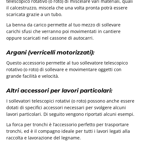
telescopico rotativo (o roto) di miscelare vari materiali, quali
il calcestruzzo, miscela che una volta pronta potrà essere
scaricata grazie a un tubo.
La benna da carico permette al tuo mezzo di sollevare
carichi sfusi che verranno poi movimentati in cantiere
oppure scaricati nel cassone di autocarri.
Argani (verricelli motorizzati):
Questo accessorio permette al tuo sollevatore telescopico
rotativo (o roto) di sollevare e movimentare oggetti con
grande facilità e velocità.
Altri accessori per lavori particolari:
I sollevatori telescopici rotativi (o roto) possono anche essere
dotati di specifici accessori necessari per svolgere alcuni
lavori particolari. Di seguito vengono riportati alcuni esempi.
La forca per tronchi è l’accessorio perfetto per trasportare
tronchi, ed è il compagno ideale per tutti i lavori legati alla
raccolta e lavorazione del legname.