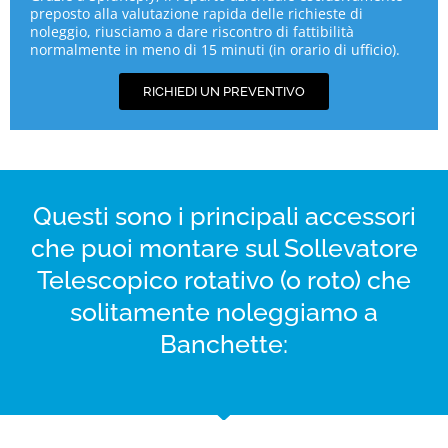
preposto alla valutazione rapida delle richieste di
noleggio, riusciamo a dare riscontro di fattibilità
normalmente in meno di 15 minuti (in orario di ufficio).
RICHIEDI UN PREVENTIVO
Questi sono i principali accessori
che puoi montare sul Sollevatore
Telescopico rotativo (o roto) che
solitamente noleggiamo a
Banchette: