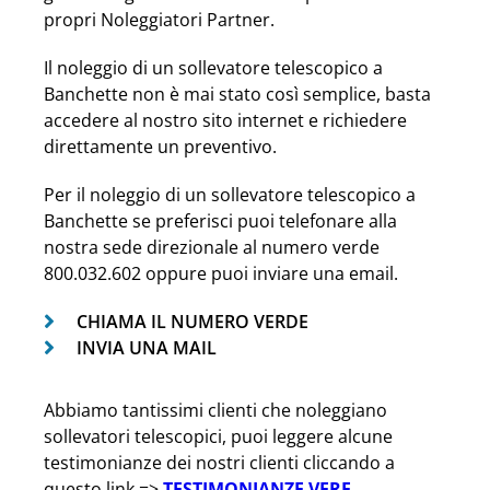
propri Noleggiatori Partner.
Il noleggio di un sollevatore telescopico a
Banchette non è mai stato così semplice, basta
accedere al nostro sito internet e richiedere
direttamente un preventivo.
Per il noleggio di un sollevatore telescopico a
Banchette se preferisci puoi telefonare alla
nostra sede direzionale al numero verde
800.032.602 oppure puoi inviare una email.
CHIAMA IL NUMERO VERDE
INVIA UNA MAIL
Abbiamo tantissimi clienti che noleggiano
sollevatori telescopici, puoi leggere alcune
testimonianze dei nostri clienti cliccando a
questo link =>
TESTIMONIANZE VERE
.