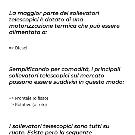
La maggior parte dei sollevatori
telescopici è dotato di una
motorizzazione termica che può essere
alimentata a:
=> Diesel
Semplificando per comodità, i principali
sollevatori telescopici sul mercato
possono essere suddivisi in questo modo:
=> Frontale (o fisso)
=> Rotativo (o roto)
I sollevatori telescopici sono tutti su
ruote. Esiste però la seguente