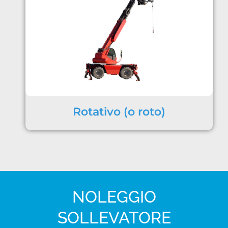
Rotativo (o roto)
NOLEGGIO
SOLLEVATORE