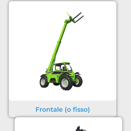
Frontale (o fisso)