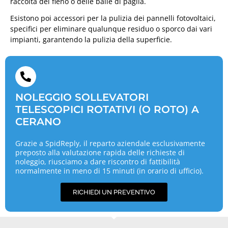
raccolta del fieno o delle balle di paglia.
Esistono poi accessori per la pulizia dei pannelli fotovoltaici,
specifici per eliminare qualunque residuo o sporco dai vari
impianti, garantendo la pulizia della superficie.
NOLEGGIO SOLLEVATORI
TELESCOPICI ROTATIVI (O ROTO) A
CERANO
Grazie a SpidReply, il reparto aziendale esclusivamente
preposto alla valutazione rapida delle richieste di
noleggio, riusciamo a dare riscontro di fattibilità
normalmente in meno di 15 minuti (in orario di ufficio).
RICHIEDI UN PREVENTIVO