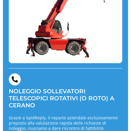
NOLEGGIO SOLLEVATORI
TELESCOPICI ROTATIVI (O ROTO) A
CERANO
Grazie a SpidReply, il reparto aziendale esclusivamente
preposto alla valutazione rapida delle richieste di
noleggio, riusciamo a dare riscontro di fattibilità