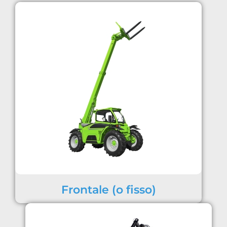
Frontale (o fisso)