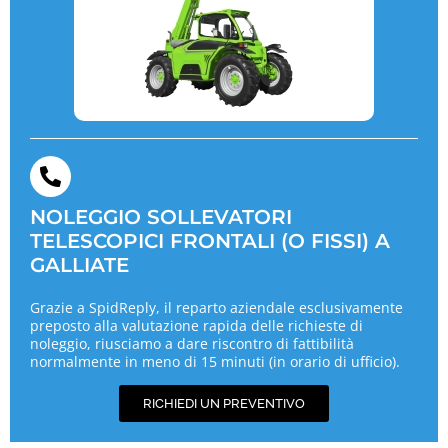
NOLEGGIO SOLLEVATORI
TELESCOPICI FRONTALI (O FISSI) A
GALLIATE
Grazie a SpidReply, il reparto aziendale esclusivamente
preposto alla valutazione rapida delle richieste di
noleggio, riusciamo a dare riscontro di fattibilità
normalmente in meno di 15 minuti (in orario di ufficio).
RICHIEDI UN PREVENTIVO