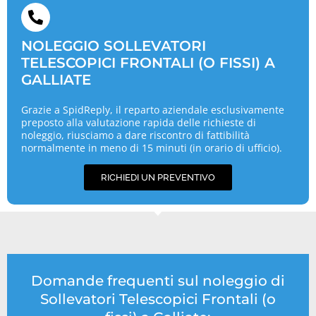
NOLEGGIO SOLLEVATORI
TELESCOPICI FRONTALI (O FISSI) A
GALLIATE
Grazie a SpidReply, il reparto aziendale esclusivamente
preposto alla valutazione rapida delle richieste di
noleggio, riusciamo a dare riscontro di fattibilità
normalmente in meno di 15 minuti (in orario di ufficio).
RICHIEDI UN PREVENTIVO
Domande frequenti sul noleggio di
Sollevatori Telescopici Frontali (o