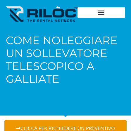
Chiedi un preventivo
Cosa noleggia
Dove noleggia
Storia del fondatore
Dicono di noi
Schede Tecniche
COME NOLEGGIARE
UN SOLLEVATORE
TELESCOPICO A
GALLIATE
CLICCA PER RICHIEDERE UN PREVENTIVO