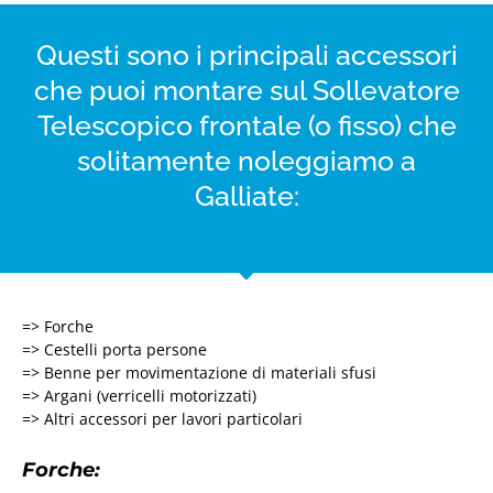
Questi sono i principali accessori
che puoi montare sul Sollevatore
Telescopico frontale (o fisso) che
solitamente noleggiamo a
Galliate:
=> Forche
=> Cestelli porta persone
=> Benne per movimentazione di materiali sfusi
=> Argani (verricelli motorizzati)
=> Altri accessori per lavori particolari
Forche: