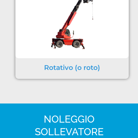
Rotativo (o roto)
NOLEGGIO
SOLLEVATORE