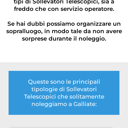
tipi di Sollevatori Telescopici, sia a
freddo che con servizio operatore.
Se hai dubbi possiamo organizzare un
sopralluogo, in modo tale da non avere
sorprese durante il noleggio.
Queste sono le principali
tipologie di Sollevatori
Telescopici che solitamente
noleggiamo a Galliate: