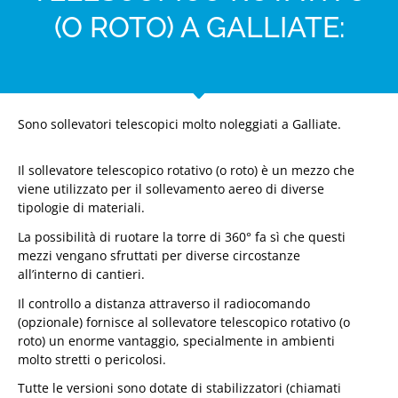
(O ROTO) A GALLIATE:
Sono sollevatori telescopici molto noleggiati a Galliate.
Il sollevatore telescopico rotativo (o roto) è un mezzo che
viene utilizzato per il sollevamento aereo di diverse
tipologie di materiali.
La possibilità di ruotare la torre di 360° fa sì che questi
mezzi vengano sfruttati per diverse circostanze
all’interno di cantieri.
Il controllo a distanza attraverso il radiocomando
(opzionale) fornisce al sollevatore telescopico rotativo (o
roto) un enorme vantaggio, specialmente in ambienti
molto stretti o pericolosi.
Tutte le versioni sono dotate di stabilizzatori (chiamati