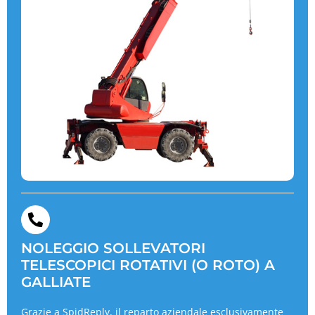
NOLEGGIO SOLLEVATORI
TELESCOPICI ROTATIVI (O ROTO) A
GALLIATE
Grazie a SpidReply, il reparto aziendale esclusivamente