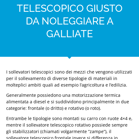
TELESCOPICO GIUSTO
DA NOLEGGIARE A
GALLIATE
I sollevatori telescopici sono dei mezzi che vengono utilizzati
per il sollevamento di diverse tipologie di materiali in
molteplici ambiti quali ad esempio l’agricoltura e l’edilizia.
Generalmente possiedono una motorizzazione termica
alimentata a diesel e si suddividono principalmente in due
categorie: frontale (o dritto) e rotativo (o roto).
Entrambe le tipologie sono montati su carro con ruote 4×4 e,
mentre il sollevatore telescopico rotativo possiede sempre
gli stabilizzatori (chiamati volgarmente “zampe”), il
sollevatore telescopico frontale invece si differenza in