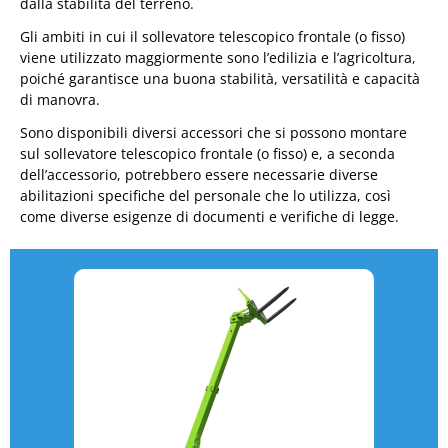
dalla stabilità del terreno.
Gli ambiti in cui il sollevatore telescopico frontale (o fisso)
viene utilizzato maggiormente sono l’edilizia e l’agricoltura,
poiché garantisce una buona stabilità, versatilità e capacità
di manovra.
Sono disponibili diversi accessori che si possono montare
sul sollevatore telescopico frontale (o fisso) e, a seconda
dell’accessorio, potrebbero essere necessarie diverse
abilitazioni specifiche del personale che lo utilizza, così
come diverse esigenze di documenti e verifiche di legge.