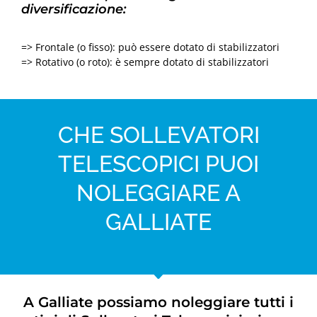
diversificazione:
=> Frontale (o fisso): può essere dotato di stabilizzatori
=> Rotativo (o roto): è sempre dotato di stabilizzatori
CHE SOLLEVATORI
TELESCOPICI PUOI
NOLEGGIARE A
GALLIATE
A Galliate possiamo noleggiare tutti i