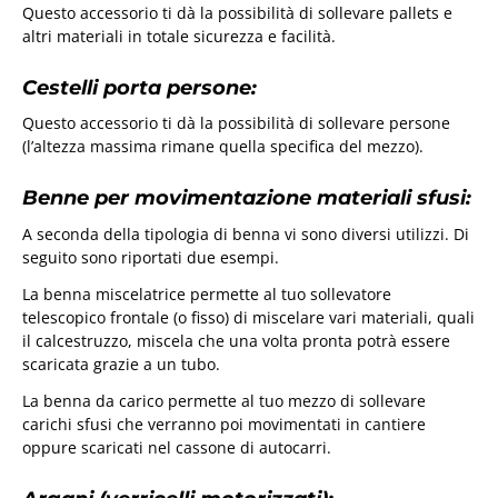
Questo accessorio ti dà la possibilità di sollevare pallets e
altri materiali in totale sicurezza e facilità.
Cestelli porta persone:
Questo accessorio ti dà la possibilità di sollevare persone
(l’altezza massima rimane quella specifica del mezzo).
Benne per movimentazione materiali sfusi:
A seconda della tipologia di benna vi sono diversi utilizzi. Di
seguito sono riportati due esempi.
La benna miscelatrice permette al tuo sollevatore
telescopico frontale (o fisso) di miscelare vari materiali, quali
il calcestruzzo, miscela che una volta pronta potrà essere
scaricata grazie a un tubo.
La benna da carico permette al tuo mezzo di sollevare
carichi sfusi che verranno poi movimentati in cantiere
oppure scaricati nel cassone di autocarri.