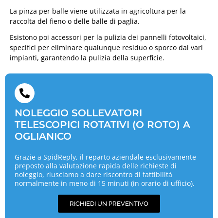
La pinza per balle viene utilizzata in agricoltura per la
raccolta del fieno o delle balle di paglia.
Esistono poi accessori per la pulizia dei pannelli fotovoltaici,
specifici per eliminare qualunque residuo o sporco dai vari
impianti, garantendo la pulizia della superficie.
NOLEGGIO SOLLEVATORI
TELESCOPICI ROTATIVI (O ROTO) A
OGLIANICO
Grazie a SpidReply, il reparto aziendale esclusivamente
preposto alla valutazione rapida delle richieste di
noleggio, riusciamo a dare riscontro di fattibilità
normalmente in meno di 15 minuti (in orario di ufficio).
RICHIEDI UN PREVENTIVO