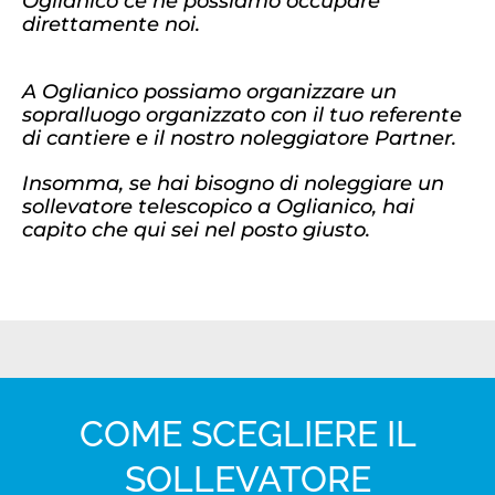
Oglianico ce ne possiamo occupare
direttamente noi.
A Oglianico possiamo organizzare un
sopralluogo organizzato con il tuo referente
di cantiere e il nostro noleggiatore Partner.
Insomma, se hai bisogno di noleggiare un
sollevatore telescopico a Oglianico, hai
capito che qui sei nel posto giusto.
COME SCEGLIERE IL
SOLLEVATORE