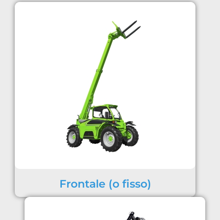
Frontale (o fisso)