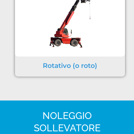
Rotativo (o roto)
NOLEGGIO
SOLLEVATORE