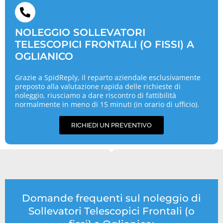
NOLEGGIO SOLLEVATORI
TELESCOPICI FRONTALI (O FISSI) A
OGLIANICO
Grazie a SpidReply, il reparto aziendale esclusivamente
preposto alla valutazione rapida delle richieste di
noleggio, riusciamo a dare riscontro di fattibilità
normalmente in meno di 15 minuti (in orario di ufficio).
RICHIEDI UN PREVENTIVO
Domande frequenti sul noleggio di
Sollevatori Telescopici Frontali (o