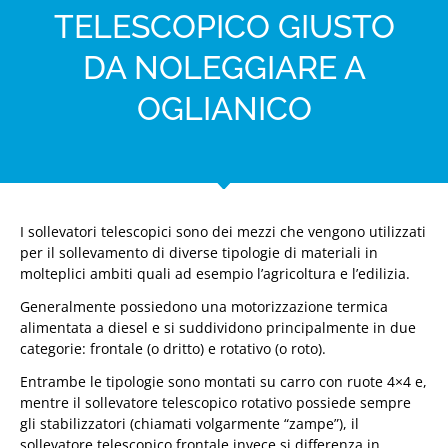
TELESCOPICO GIUSTO
DA NOLEGGIARE A
OGLIANICO
I sollevatori telescopici sono dei mezzi che vengono utilizzati
per il sollevamento di diverse tipologie di materiali in
molteplici ambiti quali ad esempio l’agricoltura e l’edilizia.
Generalmente possiedono una motorizzazione termica
alimentata a diesel e si suddividono principalmente in due
categorie: frontale (o dritto) e rotativo (o roto).
Entrambe le tipologie sono montati su carro con ruote 4×4 e,
mentre il sollevatore telescopico rotativo possiede sempre
gli stabilizzatori (chiamati volgarmente “zampe”), il
sollevatore telescopico frontale invece si differenza in