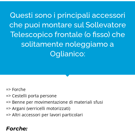
Questi sono i principali accessori
che puoi montare sul Sollevatore
Telescopico frontale (o fisso) che
solitamente noleggiamo a
Oglianico:
=> Forche
=> Cestelli porta persone
=> Benne per movimentazione di materiali sfusi
=> Argani (verricelli motorizzati)
=> Altri accessori per lavori particolari
Forche: