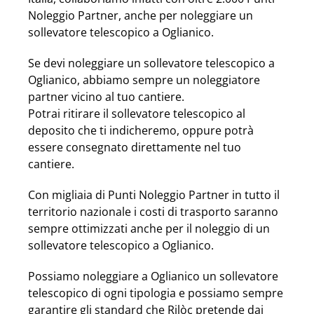
Noleggio Partner, anche per noleggiare un
sollevatore telescopico a Oglianico.
Se devi noleggiare un sollevatore telescopico a
Oglianico, abbiamo sempre un noleggiatore
partner vicino al tuo cantiere.
Potrai ritirare il sollevatore telescopico al
deposito che ti indicheremo, oppure potrà
essere consegnato direttamente nel tuo
cantiere.
Con migliaia di Punti Noleggio Partner in tutto il
territorio nazionale i costi di trasporto saranno
sempre ottimizzati anche per il noleggio di un
sollevatore telescopico a Oglianico.
Possiamo noleggiare a Oglianico un sollevatore
telescopico di ogni tipologia e possiamo sempre
garantire gli standard che Rilòc pretende dai