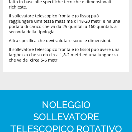
fatta in base alle specifiche tecniche e dimensionali
richieste.
Il sollevatore telescopico frontale (o fisso) può
raggiungere un’altezza massima di 18-20 metri e ha una
portata di carico che va da 25 quintali a 160 quintali, a
seconda della tipologia.
Altra specifica che devi valutare sono le dimensioni.
Il sollevatore telescopico frontale (o fisso) può avere una
larghezza che va da circa 1,8-2 metri ed una lunghezza
che va da circa 5-6 metri
NOLEGGIO
SOLLEVATORE
TELESCOPICO ROTATIVO