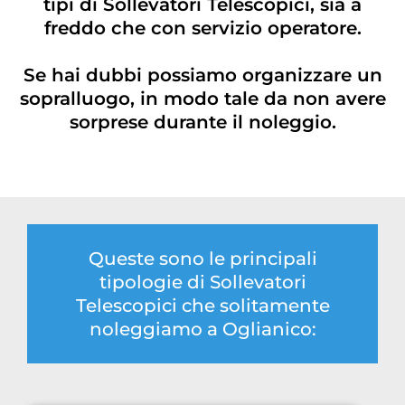
tipi di Sollevatori Telescopici, sia a
freddo che con servizio operatore.
Se hai dubbi possiamo organizzare un
sopralluogo, in modo tale da non avere
sorprese durante il noleggio.
Queste sono le principali
tipologie di Sollevatori
Telescopici che solitamente
noleggiamo a Oglianico: