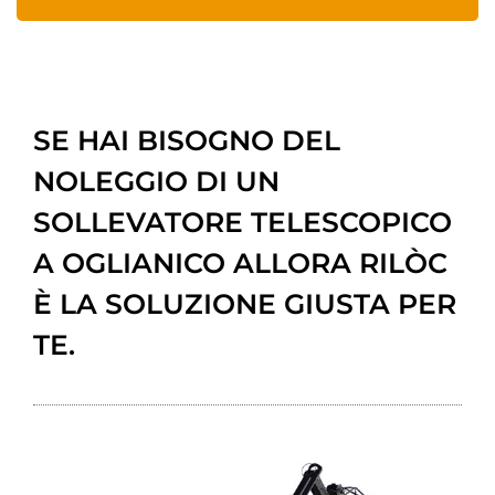
SE HAI BISOGNO DEL
NOLEGGIO DI UN
SOLLEVATORE TELESCOPICO
A OGLIANICO ALLORA RILÒC
È LA SOLUZIONE GIUSTA PER
TE.