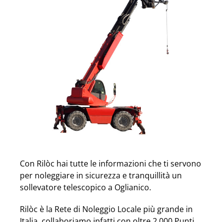
Con Rilòc hai tutte le informazioni che ti servono
per noleggiare in sicurezza e tranquillità un
sollevatore telescopico a Oglianico.
Rilòc è la Rete di Noleggio Locale più grande in
Italia, collaboriamo infatti con oltre 2.000 Punti