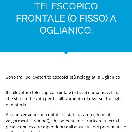
TELESCOPICO
FRONTALE (O FISSO) A
OGLIANICO:
Sono tra i sollevatori telescopici più noleggiati a Oglianico
Il sollevatore telescopico frontale (o fisso) è una macchina
che viene utilizzata per il sollevamento di diverse tipologie
di materiali.
Alcune versioni sono dotate di stabilizzatori (chiamati
volgarmente “zampe”), che servono per scaricare a terra il
peso e non essere dipendenti dall’elasticità dei pneumatici e