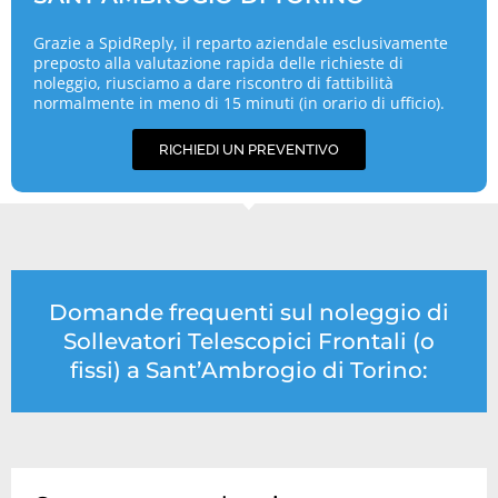
Grazie a SpidReply, il reparto aziendale esclusivamente
preposto alla valutazione rapida delle richieste di
noleggio, riusciamo a dare riscontro di fattibilità
normalmente in meno di 15 minuti (in orario di ufficio).
RICHIEDI UN PREVENTIVO
Domande frequenti sul noleggio di
Sollevatori Telescopici Frontali (o
fissi) a Sant’Ambrogio di Torino: