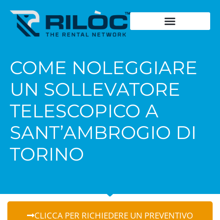
Chiedi un preventivo
Cosa noleggia
Dove noleggia
Storia del fondatore
Dicono di noi
Schede Tecniche
COME NOLEGGIARE
UN SOLLEVATORE
TELESCOPICO A
SANT’AMBROGIO DI
TORINO
CLICCA PER RICHIEDERE UN PREVENTIVO