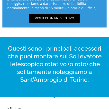
noleggio, riusciamo a dare riscontro di fattibilità
normalmente in meno di 15 minuti (in orario di ufficio).
RICHIEDI UN PREVENTIVO
Questi sono i principali accessori
che puoi montare sul Sollevatore
Telescopico rotativo (o roto) che
solitamente noleggiamo a
Sant’Ambrogio di Torino:
=> Forche