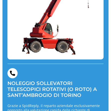
NOLEGGIO SOLLEVATORI
TELESCOPICI ROTATIVI (O ROTO) A
SANT’AMBROGIO DI TORINO
Grazie a SpidReply, il reparto aziendale esclusivamente
preposto alla valutazione rapida delle richieste di