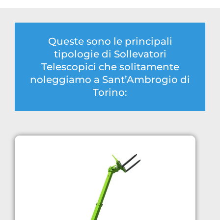
Queste sono le principali
tipologie di Sollevatori
Telescopici che solitamente
noleggiamo a Sant’Ambrogio di
Torino: