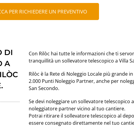
CCA PER RICHIEDERE UN PREVENTIVO
 DI
Con Rilòc hai tutte le informazioni che ti servo
tranquillità un sollevatore telescopico a Villa 
O A
ILÒC
Rilòc è la Rete di Noleggio Locale più grande in 
2.000 Punti Noleggio Partner, anche per noleggi
.
San Secondo.
Se devi noleggiare un sollevatore telescopico
noleggiatore partner vicino al tuo cantiere.
Potrai ritirare il sollevatore telescopico al de
essere consegnato direttamente nel tuo cantie