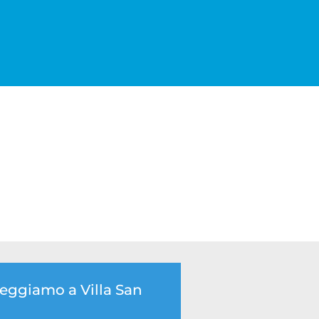
leggiamo a Villa San