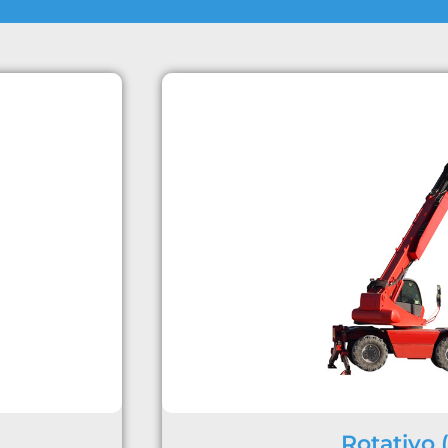
Rotativo 