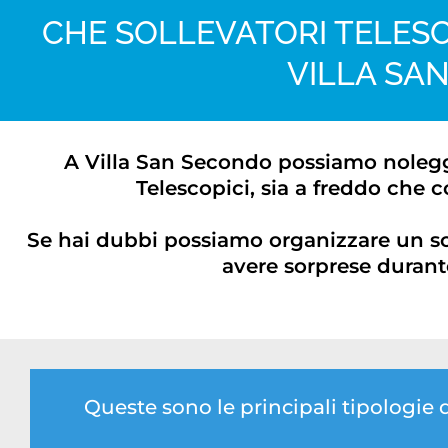
CHE SOLLEVATORI TELESC
VILLA SA
A Villa San Secondo possiamo noleggiar
Telescopici, sia a freddo che c
Se hai dubbi possiamo organizzare un s
avere sorprese durante
Queste sono le principali tipologie 