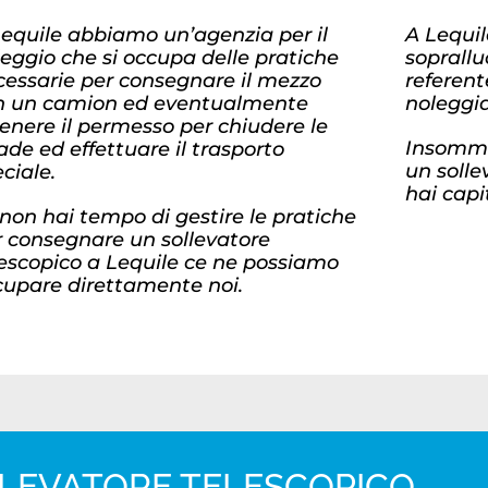
Lequile abbiamo un’agenzia per il
A Lequi
eggio che si occupa delle pratiche
soprallu
cessarie per consegnare il mezzo
referent
n un camion ed eventualmente
noleggia
enere il permesso per chiudere le
Insomma
ade ed effettuare il trasporto
un solle
ciale.
hai capi
non hai tempo di gestire le pratiche
r consegnare un sollevatore
lescopico a Lequile ce ne possiamo
cupare direttamente noi.
LLEVATORE TELESCOPICO