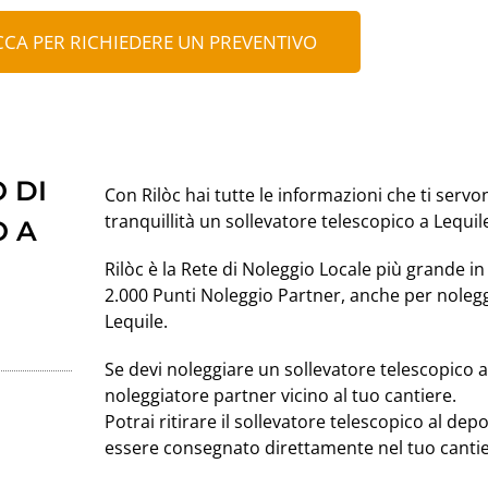
CCA PER RICHIEDERE UN PREVENTIVO
 DI
Con Rilòc hai tutte le informazioni che ti servo
tranquillità un sollevatore telescopico a Lequil
O A
Rilòc è la Rete di Noleggio Locale più grande in 
2.000 Punti Noleggio Partner, anche per nolegg
Lequile.
Se devi noleggiare un sollevatore telescopico
noleggiatore partner vicino al tuo cantiere.
Potrai ritirare il sollevatore telescopico al de
essere consegnato direttamente nel tuo cantie