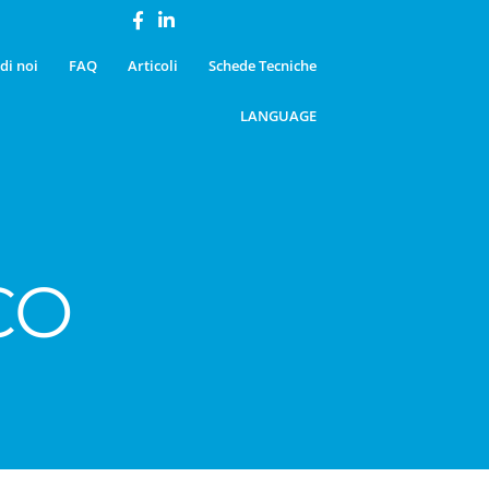
di noi
FAQ
Articoli
Schede Tecniche
LANGUAGE
CO