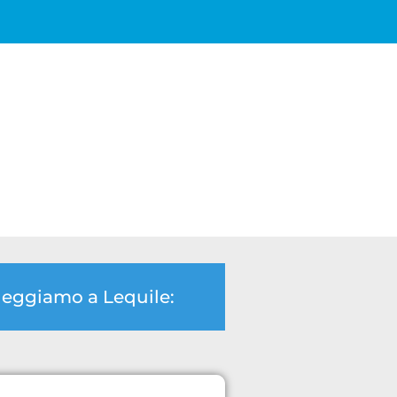
oleggiamo a Lequile: