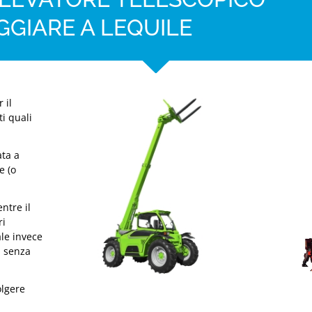
GGIARE A LEQUILE
 il
ti quali
ta a
e (o
ntre il
ri
ale invece
i senza
olgere