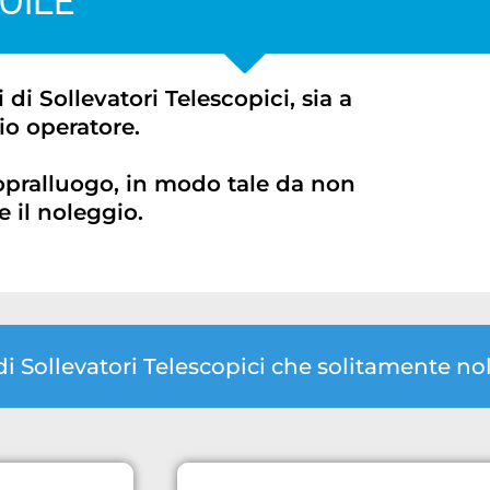
UILE
 di Sollevatori Telescopici, sia a
io operatore.
opralluogo, in modo tale da non
 il noleggio.
 di Sollevatori Telescopici che solitamente n