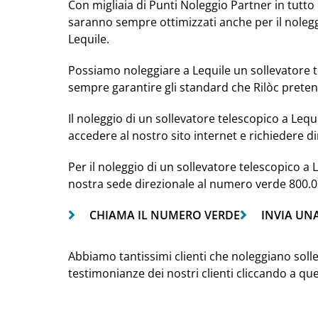
Con migliaia di Punti Noleggio Partner in tutto i
saranno sempre ottimizzati anche per il nolegg
Lequile.
Possiamo noleggiare a Lequile un sollevatore t
sempre garantire gli standard che Rilòc preten
Il noleggio di un sollevatore telescopico a Lequ
accedere al nostro sito internet e richiedere 
Per il noleggio di un sollevatore telescopico a L
nostra sede direzionale al numero verde 800.0
CHIAMA IL NUMERO VERDE
INVIA UN
Abbiamo tantissimi clienti che noleggiano solle
testimonianze dei nostri clienti cliccando a qu