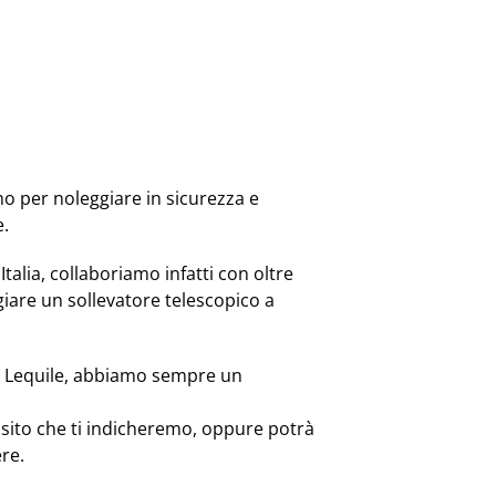
no per noleggiare in sicurezza e
e.
Italia, collaboriamo infatti con oltre
iare un sollevatore telescopico a
 a Lequile, abbiamo sempre un
posito che ti indicheremo, oppure potrà
re.