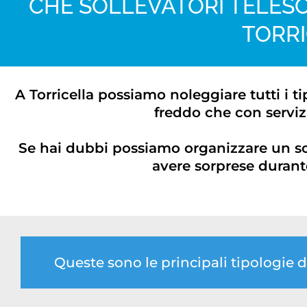
CHE SOLLEVATORI TELESC
TORR
A Torricella possiamo noleggiare tutti i tip
freddo che con serviz
Se hai dubbi possiamo organizzare un s
avere sorprese durante
Queste sono le principali tipologie d