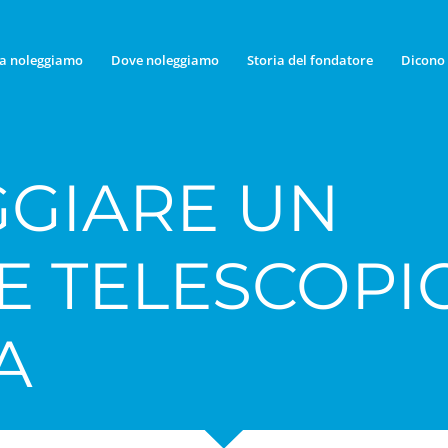
a noleggiamo
Dove noleggiamo
Storia del fondatore
Dicono 
GIARE UN
E TELESCOPI
A