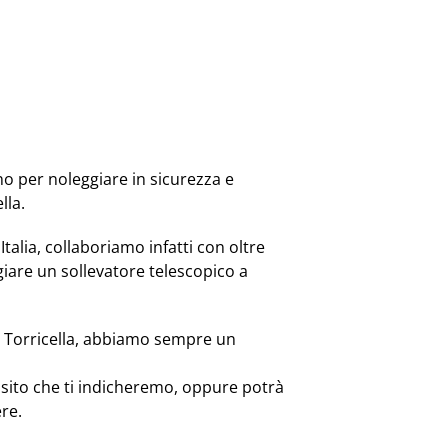
no per noleggiare in sicurezza e
lla.
Italia, collaboriamo infatti con oltre
iare un sollevatore telescopico a
a Torricella, abbiamo sempre un
posito che ti indicheremo, oppure potrà
re.