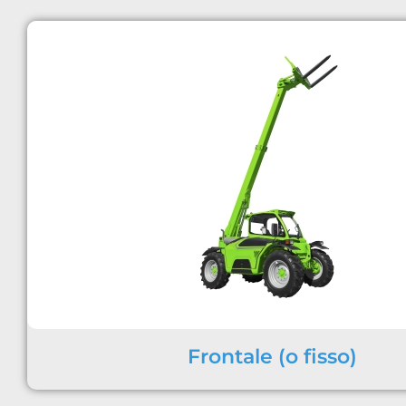
Frontale (o fisso)