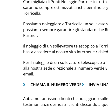
Con migliaia di Punti Noleggio Partner in tutto i
saranno sempre ottimizzati anche per il nolegg
Torricella.
Possiamo noleggiare a Torricella un sollevatore
possiamo sempre garantire gli standard che Ri
Partner.
Il noleggio di un sollevatore telescopico a Torr
basta accedere al nostro sito internet e richi
Per il noleggio di un sollevatore telescopico a T
alla nostra sede direzionale al numero verde 
email.
CHIAMA IL NUMERO VERDE
INVIA UN
Abbiamo tantissimi clienti che noleggiano solle
testimonianze dei nostri clienti cliccando a qu