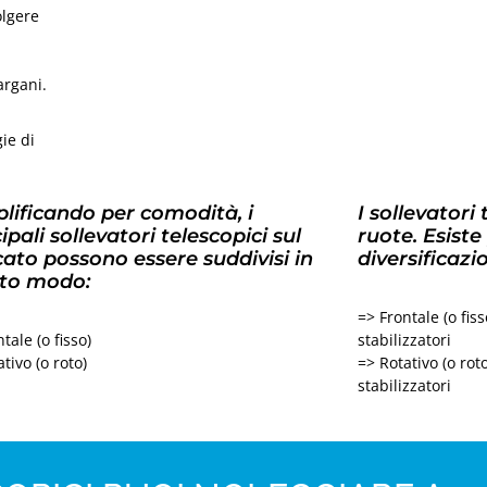
olgere
i
argani.
gie di
lificando per comodità, i
I sollevatori
ipali sollevatori telescopici sul
ruote. Esiste
ato possono essere suddivisi in
diversificazi
to modo:
=> Frontale (o fis
tale (o fisso)
stabilizzatori
tivo (o roto)
=> Rotativo (o rot
stabilizzatori