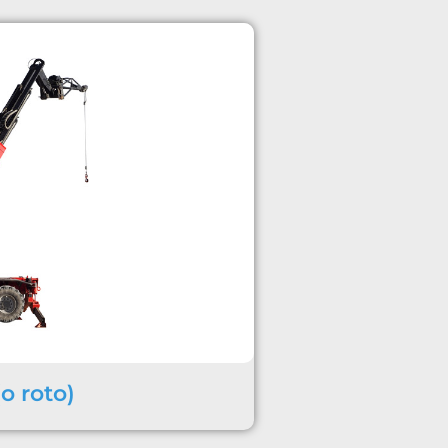
(o roto)