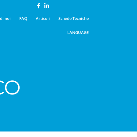
di noi
FAQ
Articoli
Schede Tecniche
LANGUAGE
CO