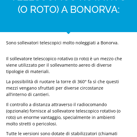
(O ROTO) A BONORVA:
Sono sollevatori telescopici molto noleggiati a Bonorva.
Il sollevatore telescopico rotativo (o roto) è un mezzo che
viene utilizzato per il sollevamento aereo di diverse
tipologie di materiali.
La possibilità di ruotare la torre di 360° fa sì che questi
mezzi vengano sfruttati per diverse circostanze
all’interno di cantieri.
Il controllo a distanza attraverso il radiocomando
(opzionale) fornisce al sollevatore telescopico rotativo (o
roto) un enorme vantaggio, specialmente in ambienti
molto stretti o pericolosi.
Tutte le versioni sono dotate di stabilizzatori (chiamati