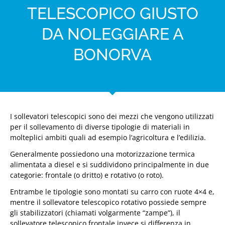
TELESCOPICO GIUSTO
DA NOLEGGIARE A
BONORVA
I sollevatori telescopici sono dei mezzi che vengono utilizzati
per il sollevamento di diverse tipologie di materiali in
molteplici ambiti quali ad esempio l’agricoltura e l’edilizia.
Generalmente possiedono una motorizzazione termica
alimentata a diesel e si suddividono principalmente in due
categorie: frontale (o dritto) e rotativo (o roto).
Entrambe le tipologie sono montati su carro con ruote 4×4 e,
mentre il sollevatore telescopico rotativo possiede sempre
gli stabilizzatori (chiamati volgarmente “zampe”), il
sollevatore telescopico frontale invece si differenza in