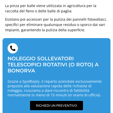
La pinza per balle viene utilizzata in agricoltura per la
raccolta del fieno o delle balle di paglia.
Esistono poi accessori per la pulizia dei pannelli fotovoltaici,
specifici per eliminare qualunque residuo o sporco dai vari
impianti, garantendo la pulizia della superficie.
NOLEGGIO SOLLEVATORI
TELESCOPICI ROTATIVI (O ROTO) A
BONORVA
Grazie a SpidReply, il reparto aziendale esclusivamente
preposto alla valutazione rapida delle richieste di
noleggio, riusciamo a dare riscontro di fattibilità
normalmente in meno di 15 minuti (in orario di ufficio).
RICHIEDI UN PREVENTIVO