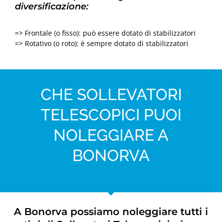
diversificazione:
=> Frontale (o fisso): può essere dotato di stabilizzatori
=> Rotativo (o roto): è sempre dotato di stabilizzatori
CHE SOLLEVATORI
TELESCOPICI PUOI
NOLEGGIARE A
BONORVA
A Bonorva possiamo noleggiare tutti i