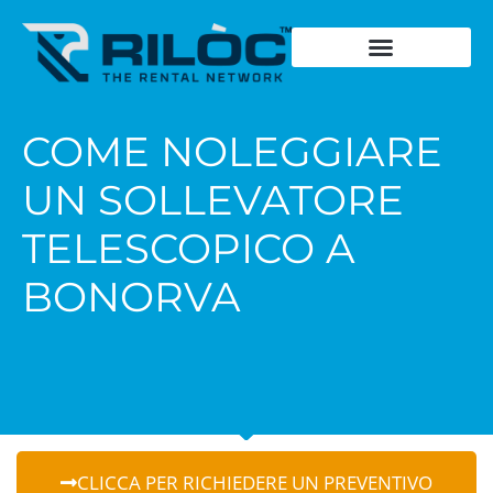
Chiedi un preventivo
Cosa noleggia
Dove noleggia
Storia del fondatore
Dicono di noi
Schede Tecniche
COME NOLEGGIARE
UN SOLLEVATORE
TELESCOPICO A
BONORVA
CLICCA PER RICHIEDERE UN PREVENTIVO