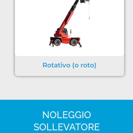
Rotativo (o roto)
NOLEGGIO
SOLLEVATORE