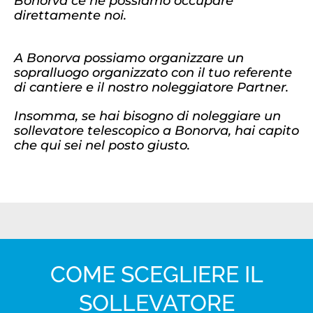
Bonorva ce ne possiamo occupare
direttamente noi.
A Bonorva possiamo organizzare un
sopralluogo organizzato con il tuo referente
di cantiere e il nostro noleggiatore Partner.
Insomma, se hai bisogno di noleggiare un
sollevatore telescopico a Bonorva, hai capito
che qui sei nel posto giusto.
COME SCEGLIERE IL
SOLLEVATORE