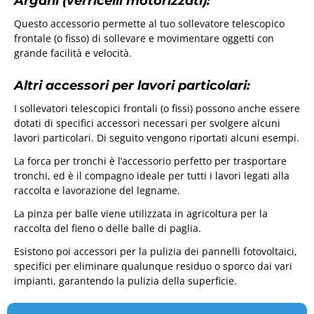
Argani (verricelli motorizzati):
Questo accessorio permette al tuo sollevatore telescopico
frontale (o fisso) di sollevare e movimentare oggetti con
grande facilità e velocità.
Altri accessori per lavori particolari:
I sollevatori telescopici frontali (o fissi) possono anche essere
dotati di specifici accessori necessari per svolgere alcuni
lavori particolari. Di seguito vengono riportati alcuni esempi.
La forca per tronchi è l’accessorio perfetto per trasportare
tronchi, ed è il compagno ideale per tutti i lavori legati alla
raccolta e lavorazione del legname.
La pinza per balle viene utilizzata in agricoltura per la
raccolta del fieno o delle balle di paglia.
Esistono poi accessori per la pulizia dei pannelli fotovoltaici,
specifici per eliminare qualunque residuo o sporco dai vari
impianti, garantendo la pulizia della superficie.