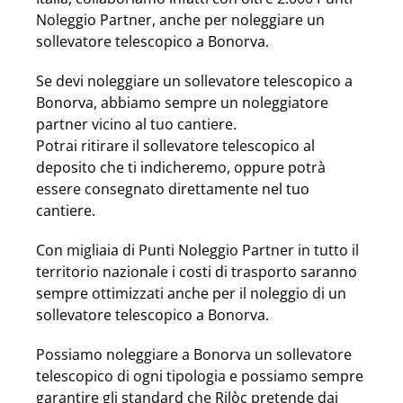
Noleggio Partner, anche per noleggiare un
sollevatore telescopico a Bonorva.
Se devi noleggiare un sollevatore telescopico a
Bonorva, abbiamo sempre un noleggiatore
partner vicino al tuo cantiere.
Potrai ritirare il sollevatore telescopico al
deposito che ti indicheremo, oppure potrà
essere consegnato direttamente nel tuo
cantiere.
Con migliaia di Punti Noleggio Partner in tutto il
territorio nazionale i costi di trasporto saranno
sempre ottimizzati anche per il noleggio di un
sollevatore telescopico a Bonorva.
Possiamo noleggiare a Bonorva un sollevatore
telescopico di ogni tipologia e possiamo sempre
garantire gli standard che Rilòc pretende dai