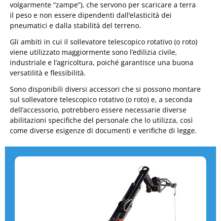
volgarmente “zampe”), che servono per scaricare a terra
il peso e non essere dipendenti dall’elasticità dei
pneumatici e dalla stabilità del terreno.
Gli ambiti in cui il sollevatore telescopico rotativo (o roto)
viene utilizzato maggiormente sono l’edilizia civile,
industriale e l’agricoltura, poiché garantisce una buona
versatilità e flessibilità.
Sono disponibili diversi accessori che si possono montare
sul sollevatore telescopico rotativo (o roto) e, a seconda
dell’accessorio, potrebbero essere necessarie diverse
abilitazioni specifiche del personale che lo utilizza, così
come diverse esigenze di documenti e verifiche di legge.