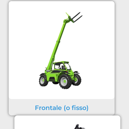
Frontale (o fisso)