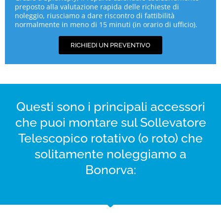
preposto alla valutazione rapida delle richieste di
noleggio, riusciamo a dare riscontro di fattibilità
normalmente in meno di 15 minuti (in orario di ufficio).
RICHIEDI UN PREVENTIVO
Questi sono i principali accessori
che puoi montare sul Sollevatore
Telescopico rotativo (o roto) che
solitamente noleggiamo a
Bonorva: