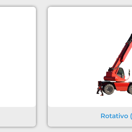
Rotativo 