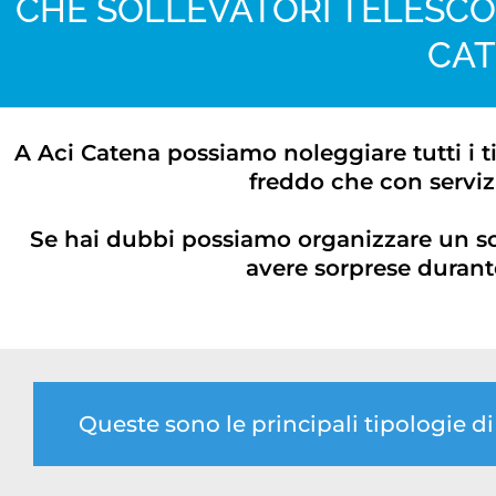
CHE SOLLEVATORI TELESCOP
CA
A Aci Catena possiamo noleggiare tutti i tip
freddo che con serviz
Se hai dubbi possiamo organizzare un s
avere sorprese durante
Queste sono le principali tipologie d