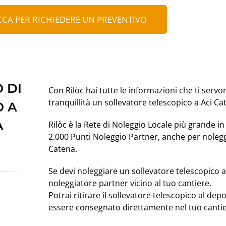
CCA PER RICHIEDERE UN PREVENTIVO
 DI
Con Rilòc hai tutte le informazioni che ti servo
tranquillità un sollevatore telescopico a Aci Ca
O A
A
Rilòc è la Rete di Noleggio Locale più grande in 
2.000 Punti Noleggio Partner, anche per nolegg
Catena.
Se devi noleggiare un sollevatore telescopico
noleggiatore partner vicino al tuo cantiere.
Potrai ritirare il sollevatore telescopico al de
essere consegnato direttamente nel tuo cantie