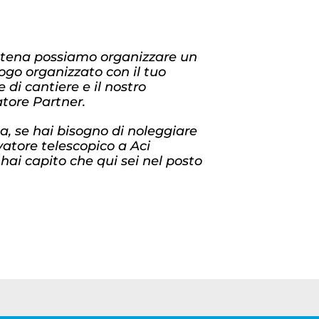
atena possiamo organizzare un
ogo organizzato con il tuo
e di cantiere e il nostro
tore Partner.
, se hai bisogno di noleggiare
vatore telescopico a Aci
hai capito che qui sei nel posto