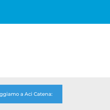
leggiamo a Aci Catena: