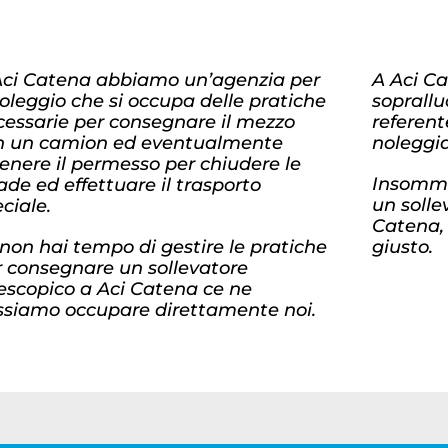
Aci Catena abbiamo un’agenzia per
A Aci C
noleggio che si occupa delle pratiche
soprallu
cessarie per consegnare il mezzo
referent
n un camion ed eventualmente
noleggia
enere il permesso per chiudere le
Insomma
ade ed effettuare il trasporto
un solle
ciale.
Catena, 
non hai tempo di gestire le pratiche
giusto.
r consegnare un sollevatore
escopico a Aci Catena ce ne
ssiamo occupare direttamente noi.