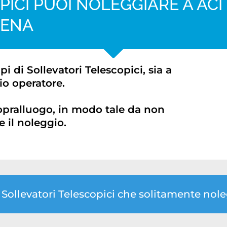
ICI PUOI NOLEGGIARE A ACI
TENA
i di Sollevatori Telescopici, sia a
io operatore.
opralluogo, in modo tale da non
 il noleggio.
i Sollevatori Telescopici che solitamente no