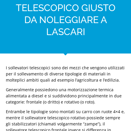
TELESCOPICO GIUSTO
DA NOLEGGIARE A
LASCARI
I sollevatori telescopici sono dei mezzi che vengono utilizzati
per il sollevamento di diverse tipologie di materiali in
molteplici ambiti quali ad esempio l’agricoltura e l’edilizia.
Generalmente possiedono una motorizzazione termica
alimentata a diesel e si suddividono principalmente in due
categorie: frontale (o dritto) e rotativo (o roto).
Entrambe le tipologie sono montati su carro con ruote 4×4 e,
mentre il sollevatore telescopico rotativo possiede sempre
gli stabilizzatori (chiamati volgarmente “zampe”), il
sollevatore telescopico frontale invece si differenza in