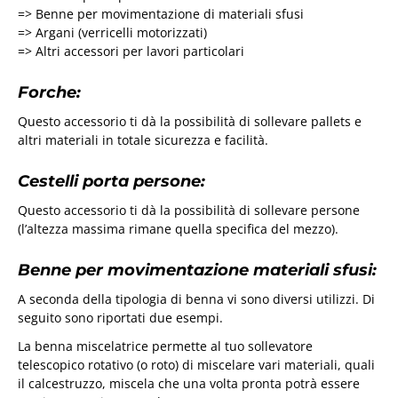
=> Benne per movimentazione di materiali sfusi
=> Argani (verricelli motorizzati)
=> Altri accessori per lavori particolari
Forche:
Questo accessorio ti dà la possibilità di sollevare pallets e
altri materiali in totale sicurezza e facilità.
Cestelli porta persone:
Questo accessorio ti dà la possibilità di sollevare persone
(l’altezza massima rimane quella specifica del mezzo).
Benne per movimentazione materiali sfusi:
A seconda della tipologia di benna vi sono diversi utilizzi. Di
seguito sono riportati due esempi.
La benna miscelatrice permette al tuo sollevatore
telescopico rotativo (o roto) di miscelare vari materiali, quali
il calcestruzzo, miscela che una volta pronta potrà essere