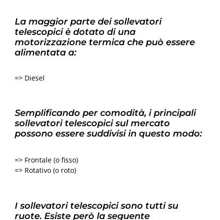
La maggior parte dei sollevatori
telescopici è dotato di una
motorizzazione termica che può essere
alimentata a:
=> Diesel
Semplificando per comodità, i principali
sollevatori telescopici sul mercato
possono essere suddivisi in questo modo:
=> Frontale (o fisso)
=> Rotativo (o roto)
I sollevatori telescopici sono tutti su
ruote. Esiste però la seguente