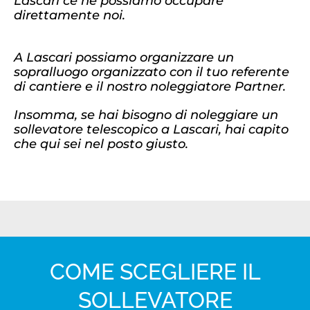
Lascari ce ne possiamo occupare
direttamente noi.
A Lascari possiamo organizzare un
sopralluogo organizzato con il tuo referente
di cantiere e il nostro noleggiatore Partner.
Insomma, se hai bisogno di noleggiare un
sollevatore telescopico a Lascari, hai capito
che qui sei nel posto giusto.
COME SCEGLIERE IL
SOLLEVATORE