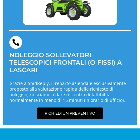
NOLEGGIO SOLLEVATORI
TELESCOPICI FRONTALI (O FISSI) A
LASCARI
Grazie a SpidReply, il reparto aziendale esclusivamente
preposto alla valutazione rapida delle richieste di
noleggio, riusciamo a dare riscontro di fattibilità
normalmente in meno di 15 minuti (in orario di ufficio).
RICHIEDI UN PREVENTIVO