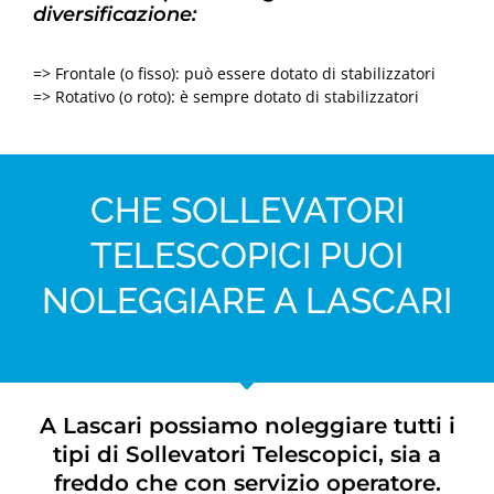
diversificazione:
=> Frontale (o fisso): può essere dotato di stabilizzatori
=> Rotativo (o roto): è sempre dotato di stabilizzatori
CHE SOLLEVATORI
TELESCOPICI PUOI
NOLEGGIARE A LASCARI
A Lascari possiamo noleggiare tutti i
tipi di Sollevatori Telescopici, sia a
freddo che con servizio operatore.