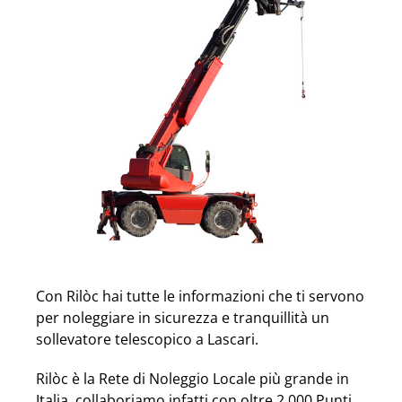
Con Rilòc hai tutte le informazioni che ti servono
per noleggiare in sicurezza e tranquillità un
sollevatore telescopico a Lascari.
Rilòc è la Rete di Noleggio Locale più grande in
Italia, collaboriamo infatti con oltre 2.000 Punti