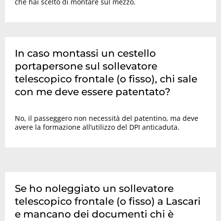
che hai scelto di montare sul mezzo.
In caso montassi un cestello
portapersone sul sollevatore
telescopico frontale (o fisso), chi sale
con me deve essere patentato?
No, il passeggero non necessità del patentino, ma deve
avere la formazione all’utilizzo del DPI anticaduta.
Se ho noleggiato un sollevatore
telescopico frontale (o fisso) a Lascari
e mancano dei documenti chi è