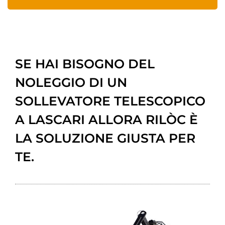
SE HAI BISOGNO DEL
NOLEGGIO DI UN
SOLLEVATORE TELESCOPICO
A LASCARI ALLORA RILÒC È
LA SOLUZIONE GIUSTA PER
TE.