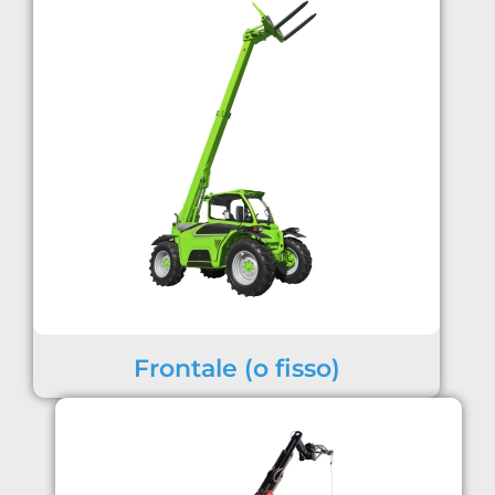
Frontale (o fisso)