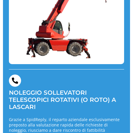
NOLEGGIO SOLLEVATORI
TELESCOPICI ROTATIVI (O ROTO) A
LASCARI
Grazie a SpidReply, il reparto aziendale esclusivamente
preposto alla valutazione rapida delle richieste di
noleggio, riusciamo a dare riscontro di fattibilità