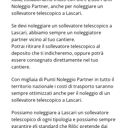
Noleggio Partner, anche per noleggiare un
sollevatore telescopico a Lascari.
Se devi noleggiare un sollevatore telescopico a
Lascari, abbiamo sempre un noleggiatore
partner vicino al tuo cantiere.
Potrai ritirare il sollevatore telescopico al
deposito che ti indicheremo, oppure potrà
essere consegnato direttamente nel tuo
cantiere.
Con migliaia di Punti Noleggio Partner in tutto il
territorio nazionale i costi di trasporto saranno
sempre ottimizzati anche per il noleggio di un
sollevatore telescopico a Lascari.
Possiamo noleggiare a Lascari un sollevatore
telescopico di ogni tipologia e possiamo sempre
garantire gli standard che Rilòc pretende dai