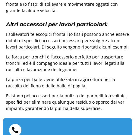
frontale (o fisso) di sollevare e movimentare oggetti con
grande facilità e velocità.
Altri accessori per lavori particolari:
I sollevatori telescopici frontali (o fissi) possono anche essere
dotati di specifici accessori necessari per svolgere alcuni
lavori particolari. Di seguito vengono riportati alcuni esempi.
La forca per tronchi è l’accessorio perfetto per trasportare
tronchi, ed è il compagno ideale per tutti i lavori legati alla
raccolta e lavorazione del legname.
La pinza per balle viene utilizzata in agricoltura per la
raccolta del fieno o delle balle di paglia.
Esistono poi accessori per la pulizia dei pannelli fotovoltaici,
specifici per eliminare qualunque residuo o sporco dai vari
impianti, garantendo la pulizia della superficie.