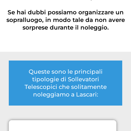
Se hai dubbi possiamo organizzare un
sopralluogo, in modo tale da non avere
sorprese durante il noleggio.
Queste sono le principali
tipologie di Sollevatori
Telescopici che solitamente
noleggiamo a Lascari: