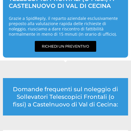
CASTELNUOVO DI VAL DI CECINA
Grazie a SpidReply, il reparto aziendale esclusivamente
preposto alla valutazione rapida delle richieste di
noleggio, riusciamo a dare riscontro di fattibilità
normalmente in meno di 15 minuti (in orario di ufficio).
RICHIEDI UN PREVENTIVO
Domande frequenti sul noleggio di
Sollevatori Telescopici Frontali (o
fissi) a Castelnuovo di Val di Cecina: