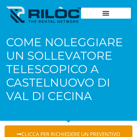
Chiedi un preventivo
Cosa noleggia
Dove noleggia
Storia del fondatore
Dicono di noi
Schede Tecniche
COME NOLEGGIARE
UN SOLLEVATORE
TELESCOPICO A
CASTELNUOVO DI
VAL DI CECINA
CLICCA PER RICHIEDERE UN PREVENTIVO