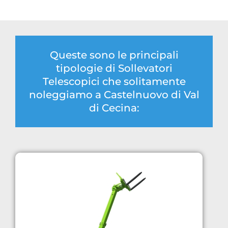
Queste sono le principali
tipologie di Sollevatori
Telescopici che solitamente
noleggiamo a Castelnuovo di Val
di Cecina: