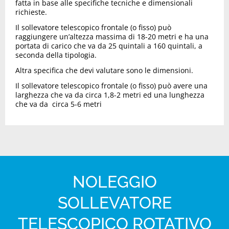
fatta in base alle specifiche tecniche e dimensionali
richieste.
Il sollevatore telescopico frontale (o fisso) può
raggiungere un’altezza massima di 18-20 metri e ha una
portata di carico che va da 25 quintali a 160 quintali, a
seconda della tipologia.
Altra specifica che devi valutare sono le dimensioni.
Il sollevatore telescopico frontale (o fisso) può avere una
larghezza che va da circa 1,8-2 metri ed una lunghezza
che va da circa 5-6 metri
NOLEGGIO
SOLLEVATORE
TELESCOPICO ROTATIVO