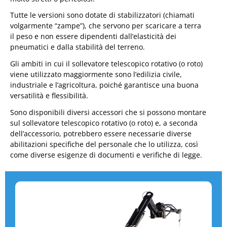
Tutte le versioni sono dotate di stabilizzatori (chiamati
volgarmente “zampe”), che servono per scaricare a terra
il peso e non essere dipendenti dall’elasticità dei
pneumatici e dalla stabilità del terreno.
Gli ambiti in cui il sollevatore telescopico rotativo (o roto)
viene utilizzato maggiormente sono l’edilizia civile,
industriale e l’agricoltura, poiché garantisce una buona
versatilità e flessibilità.
Sono disponibili diversi accessori che si possono montare
sul sollevatore telescopico rotativo (o roto) e, a seconda
dell’accessorio, potrebbero essere necessarie diverse
abilitazioni specifiche del personale che lo utilizza, così
come diverse esigenze di documenti e verifiche di legge.