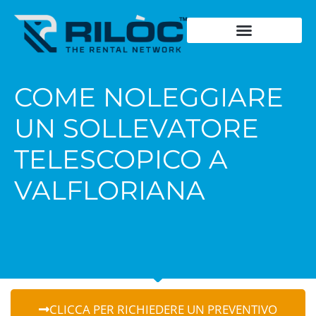
Chiedi un preventivo
Cosa noleggia
Dove noleggia
Storia del fondatore
Dicono di noi
Schede Tecniche
COME NOLEGGIARE
UN SOLLEVATORE
TELESCOPICO A
VALFLORIANA
CLICCA PER RICHIEDERE UN PREVENTIVO