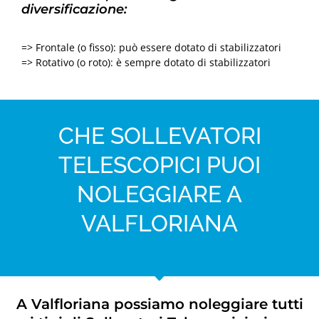
diversificazione:
=> Frontale (o fisso): può essere dotato di stabilizzatori
=> Rotativo (o roto): è sempre dotato di stabilizzatori
CHE SOLLEVATORI
TELESCOPICI PUOI
NOLEGGIARE A
VALFLORIANA
A Valfloriana possiamo noleggiare tutti