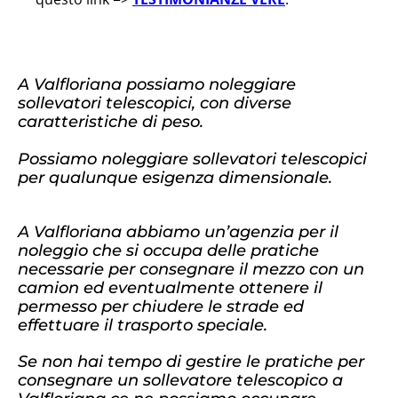
A Valfloriana possiamo noleggiare
sollevatori telescopici, con diverse
caratteristiche di peso.
Possiamo noleggiare sollevatori telescopici
per qualunque esigenza dimensionale.
A Valfloriana abbiamo un’agenzia per il
noleggio che si occupa delle pratiche
necessarie per consegnare il mezzo con un
camion ed eventualmente ottenere il
permesso per chiudere le strade ed
effettuare il trasporto speciale.
Se non hai tempo di gestire le pratiche per
consegnare un sollevatore telescopico a