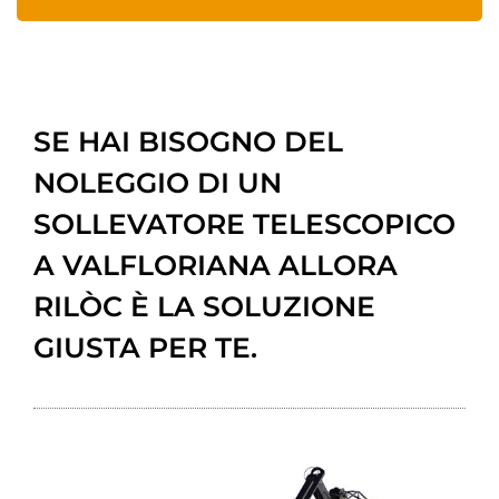
SE HAI BISOGNO DEL
NOLEGGIO DI UN
SOLLEVATORE TELESCOPICO
A VALFLORIANA ALLORA
RILÒC È LA SOLUZIONE
GIUSTA PER TE.