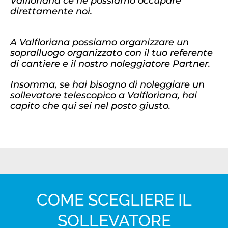
Valfloriana ce ne possiamo occupare
direttamente noi.
A Valfloriana possiamo organizzare un
sopralluogo organizzato con il tuo referente
di cantiere e il nostro noleggiatore Partner.
Insomma, se hai bisogno di noleggiare un
sollevatore telescopico a Valfloriana, hai
capito che qui sei nel posto giusto.
COME SCEGLIERE IL
SOLLEVATORE