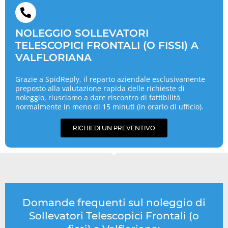
NOLEGGIO SOLLEVATORI
TELESCOPICI FRONTALI (O FISSI) A
VALFLORIANA
Grazie a SpidReply, il reparto aziendale esclusivamente
preposto alla valutazione rapida delle richieste di
noleggio, riusciamo a dare riscontro di fattibilità
normalmente in meno di 15 minuti (in orario di ufficio).
RICHIEDI UN PREVENTIVO
Domande frequenti sul noleggio di
Sollevatori Telescopici Frontali (o