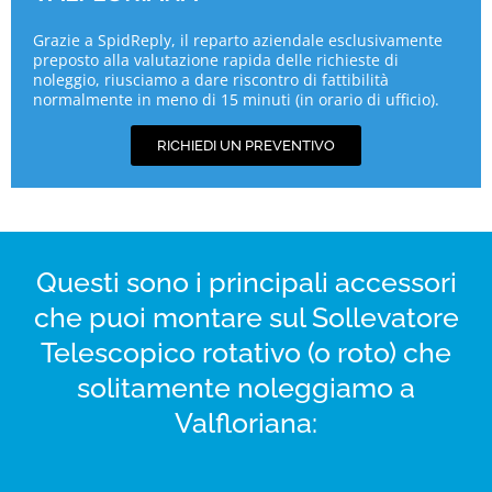
Grazie a SpidReply, il reparto aziendale esclusivamente
preposto alla valutazione rapida delle richieste di
noleggio, riusciamo a dare riscontro di fattibilità
normalmente in meno di 15 minuti (in orario di ufficio).
RICHIEDI UN PREVENTIVO
Questi sono i principali accessori
che puoi montare sul Sollevatore
Telescopico rotativo (o roto) che
solitamente noleggiamo a
Valfloriana: