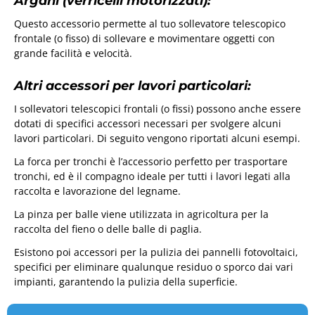
Argani (verricelli motorizzati):
Questo accessorio permette al tuo sollevatore telescopico
frontale (o fisso) di sollevare e movimentare oggetti con
grande facilità e velocità.
Altri accessori per lavori particolari:
I sollevatori telescopici frontali (o fissi) possono anche essere
dotati di specifici accessori necessari per svolgere alcuni
lavori particolari. Di seguito vengono riportati alcuni esempi.
La forca per tronchi è l’accessorio perfetto per trasportare
tronchi, ed è il compagno ideale per tutti i lavori legati alla
raccolta e lavorazione del legname.
La pinza per balle viene utilizzata in agricoltura per la
raccolta del fieno o delle balle di paglia.
Esistono poi accessori per la pulizia dei pannelli fotovoltaici,
specifici per eliminare qualunque residuo o sporco dai vari
impianti, garantendo la pulizia della superficie.