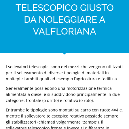
TELESCOPICO GIUSTO
DA NOLEGGIARE A
VALFLORIANA
I sollevatori telescopici sono dei mezzi che vengono utilizzati
per il sollevamento di diverse tipologie di materiali in
molteplici ambiti quali ad esempio l’agricoltura e l’edilizia.
Generalmente possiedono una motorizzazione termica
alimentata a diesel e si suddividono principalmente in due
categorie: frontale (o dritto) e rotativo (o roto).
Entrambe le tipologie sono montati su carro con ruote 4×4 e,
mentre il sollevatore telescopico rotativo possiede sempre
gli stabilizzatori (chiamati volgarmente “zampe”), il
sollevatore telescopico frontale invece si differenza in