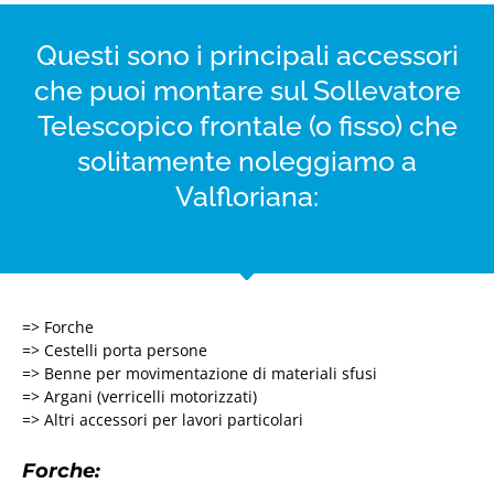
Questi sono i principali accessori
che puoi montare sul Sollevatore
Telescopico frontale (o fisso) che
solitamente noleggiamo a
Valfloriana:
=> Forche
=> Cestelli porta persone
=> Benne per movimentazione di materiali sfusi
=> Argani (verricelli motorizzati)
=> Altri accessori per lavori particolari
Forche: