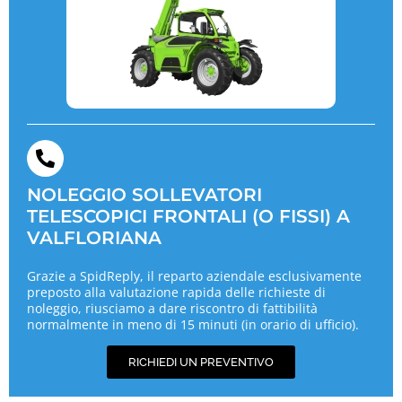
NOLEGGIO SOLLEVATORI
TELESCOPICI FRONTALI (O FISSI) A
VALFLORIANA
Grazie a SpidReply, il reparto aziendale esclusivamente
preposto alla valutazione rapida delle richieste di
noleggio, riusciamo a dare riscontro di fattibilità
normalmente in meno di 15 minuti (in orario di ufficio).
RICHIEDI UN PREVENTIVO