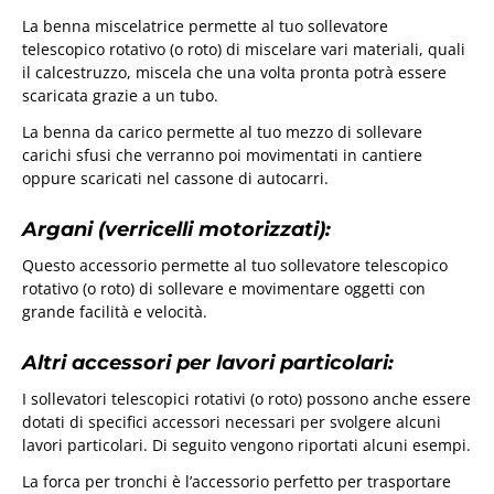
La benna miscelatrice permette al tuo sollevatore
telescopico rotativo (o roto) di miscelare vari materiali, quali
il calcestruzzo, miscela che una volta pronta potrà essere
scaricata grazie a un tubo.
La benna da carico permette al tuo mezzo di sollevare
carichi sfusi che verranno poi movimentati in cantiere
oppure scaricati nel cassone di autocarri.
Argani (verricelli motorizzati):
Questo accessorio permette al tuo sollevatore telescopico
rotativo (o roto) di sollevare e movimentare oggetti con
grande facilità e velocità.
Altri accessori per lavori particolari:
I sollevatori telescopici rotativi (o roto) possono anche essere
dotati di specifici accessori necessari per svolgere alcuni
lavori particolari. Di seguito vengono riportati alcuni esempi.
La forca per tronchi è l’accessorio perfetto per trasportare