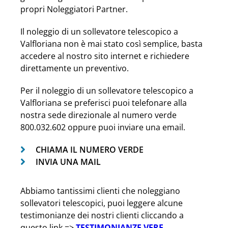
propri Noleggiatori Partner.
Il noleggio di un sollevatore telescopico a
Valfloriana non è mai stato così semplice, basta
accedere al nostro sito internet e richiedere
direttamente un preventivo.
Per il noleggio di un sollevatore telescopico a
Valfloriana se preferisci puoi telefonare alla
nostra sede direzionale al numero verde
800.032.602 oppure puoi inviare una email.
CHIAMA IL NUMERO VERDE
INVIA UNA MAIL
Abbiamo tantissimi clienti che noleggiano
sollevatori telescopici, puoi leggere alcune
testimonianze dei nostri clienti cliccando a
questo link =>
TESTIMONIANZE VERE
.