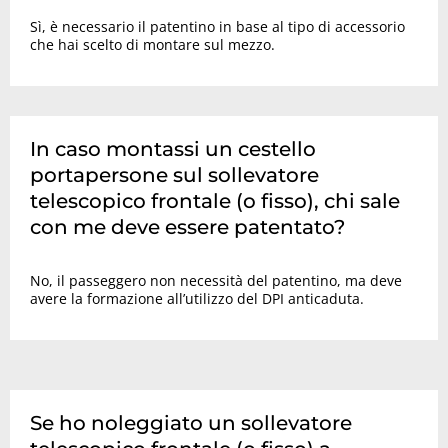
Sì, è necessario il patentino in base al tipo di accessorio
che hai scelto di montare sul mezzo.
In caso montassi un cestello
portapersone sul sollevatore
telescopico frontale (o fisso), chi sale
con me deve essere patentato?
No, il passeggero non necessità del patentino, ma deve
avere la formazione all’utilizzo del DPI anticaduta.
Se ho noleggiato un sollevatore