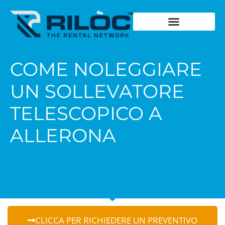
Chiedi un preventivo
Cosa noleggia
Dove noleggia
Storia del fondatore
Dicono di noi
Schede Tecniche
COME NOLEGGIARE
UN SOLLEVATORE
TELESCOPICO A
ALLERONA
CLICCA PER RICHIEDERE UN PREVENTIVO