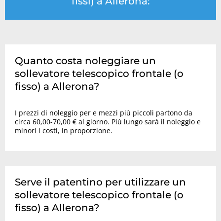
fissi) a Allerona:
Quanto costa noleggiare un
sollevatore telescopico frontale (o
fisso) a Allerona?
I prezzi di noleggio per e mezzi più piccoli partono da
circa 60,00-70,00 € al giorno. Più lungo sarà il noleggio e
minori i costi, in proporzione.
Serve il patentino per utilizzare un
sollevatore telescopico frontale (o
fisso) a Allerona?