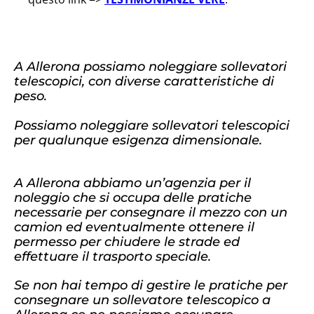
A Allerona possiamo noleggiare sollevatori
telescopici, con diverse caratteristiche di
peso.
Possiamo noleggiare sollevatori telescopici
per qualunque esigenza dimensionale.
A Allerona abbiamo un’agenzia per il
noleggio che si occupa delle pratiche
necessarie per consegnare il mezzo con un
camion ed eventualmente ottenere il
permesso per chiudere le strade ed
effettuare il trasporto speciale.
Se non hai tempo di gestire le pratiche per
consegnare un sollevatore telescopico a