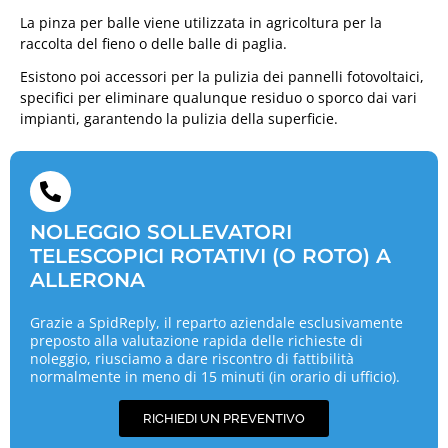
La pinza per balle viene utilizzata in agricoltura per la
raccolta del fieno o delle balle di paglia.
Esistono poi accessori per la pulizia dei pannelli fotovoltaici,
specifici per eliminare qualunque residuo o sporco dai vari
impianti, garantendo la pulizia della superficie.
NOLEGGIO SOLLEVATORI
TELESCOPICI ROTATIVI (O ROTO) A
ALLERONA
Grazie a SpidReply, il reparto aziendale esclusivamente
preposto alla valutazione rapida delle richieste di
noleggio, riusciamo a dare riscontro di fattibilità
normalmente in meno di 15 minuti (in orario di ufficio).
RICHIEDI UN PREVENTIVO