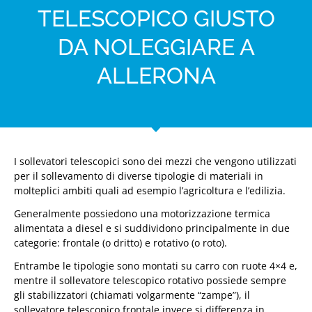
TELESCOPICO GIUSTO
DA NOLEGGIARE A
ALLERONA
I sollevatori telescopici sono dei mezzi che vengono utilizzati
per il sollevamento di diverse tipologie di materiali in
molteplici ambiti quali ad esempio l’agricoltura e l’edilizia.
Generalmente possiedono una motorizzazione termica
alimentata a diesel e si suddividono principalmente in due
categorie: frontale (o dritto) e rotativo (o roto).
Entrambe le tipologie sono montati su carro con ruote 4×4 e,
mentre il sollevatore telescopico rotativo possiede sempre
gli stabilizzatori (chiamati volgarmente “zampe”), il
sollevatore telescopico frontale invece si differenza in