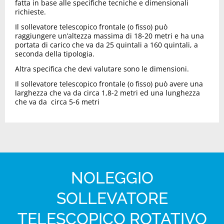
fatta in base alle specifiche tecniche e dimensionali
richieste.
Il sollevatore telescopico frontale (o fisso) può
raggiungere un’altezza massima di 18-20 metri e ha una
portata di carico che va da 25 quintali a 160 quintali, a
seconda della tipologia.
Altra specifica che devi valutare sono le dimensioni.
Il sollevatore telescopico frontale (o fisso) può avere una
larghezza che va da circa 1,8-2 metri ed una lunghezza
che va da circa 5-6 metri
NOLEGGIO
SOLLEVATORE
TELESCOPICO ROTATIVO