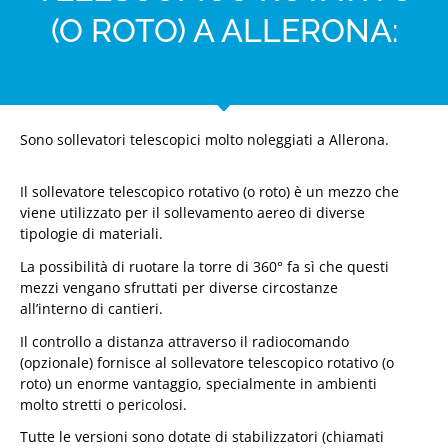
(O ROTO) A ALLERONA:
Sono sollevatori telescopici molto noleggiati a Allerona.
Il sollevatore telescopico rotativo (o roto) è un mezzo che
viene utilizzato per il sollevamento aereo di diverse
tipologie di materiali.
La possibilità di ruotare la torre di 360° fa sì che questi
mezzi vengano sfruttati per diverse circostanze
all’interno di cantieri.
Il controllo a distanza attraverso il radiocomando
(opzionale) fornisce al sollevatore telescopico rotativo (o
roto) un enorme vantaggio, specialmente in ambienti
molto stretti o pericolosi.
Tutte le versioni sono dotate di stabilizzatori (chiamati