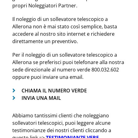
propri Noleggiatori Partner.
Il noleggio di un sollevatore telescopico a
Allerona non è mai stato così semplice, basta
accedere al nostro sito internet e richiedere
direttamente un preventivo.
Per il noleggio di un sollevatore telescopico a
Allerona se preferisci puoi telefonare alla nostra
sede direzionale al numero verde 800.032.602
oppure puoi inviare una email.
CHIAMA IL NUMERO VERDE
INVIA UNA MAIL
Abbiamo tantissimi clienti che noleggiano
sollevatori telescopici, puoi leggere alcune
testimonianze dei nostri clienti cliccando a
questo link =>
TESTIMONIANZE VERE
.