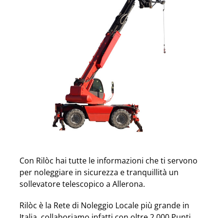
Con Rilòc hai tutte le informazioni che ti servono
per noleggiare in sicurezza e tranquillità un
sollevatore telescopico a Allerona.
Rilòc è la Rete di Noleggio Locale più grande in
Italia, collaboriamo infatti con oltre 2.000 Punti