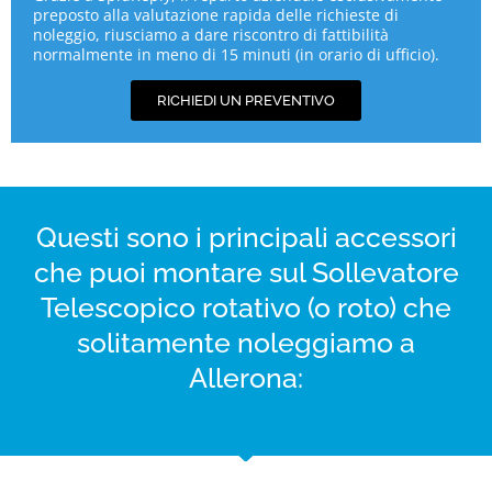
preposto alla valutazione rapida delle richieste di
noleggio, riusciamo a dare riscontro di fattibilità
normalmente in meno di 15 minuti (in orario di ufficio).
RICHIEDI UN PREVENTIVO
Questi sono i principali accessori
che puoi montare sul Sollevatore
Telescopico rotativo (o roto) che
solitamente noleggiamo a
Allerona: