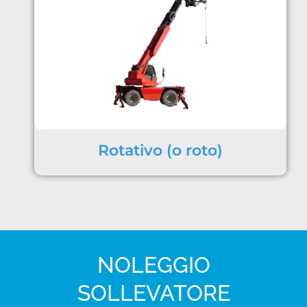
Rotativo (o roto)
NOLEGGIO
SOLLEVATORE