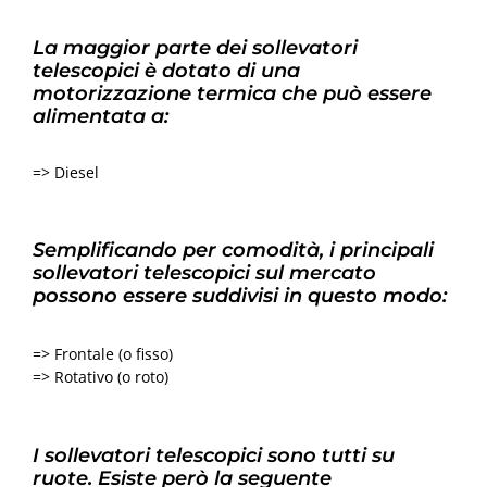
La maggior parte dei sollevatori
telescopici è dotato di una
motorizzazione termica che può essere
alimentata a:
=> Diesel
Semplificando per comodità, i principali
sollevatori telescopici sul mercato
possono essere suddivisi in questo modo:
=> Frontale (o fisso)
=> Rotativo (o roto)
I sollevatori telescopici sono tutti su
ruote. Esiste però la seguente