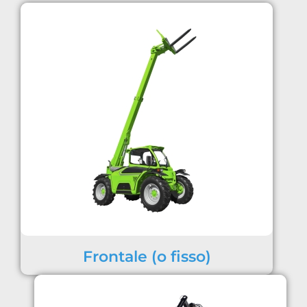
Frontale (o fisso)