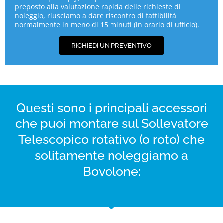
preposto alla valutazione rapida delle richieste di
noleggio, riusciamo a dare riscontro di fattibilità
normalmente in meno di 15 minuti (in orario di ufficio).
RICHIEDI UN PREVENTIVO
Questi sono i principali accessori
che puoi montare sul Sollevatore
Telescopico rotativo (o roto) che
solitamente noleggiamo a
Bovolone: