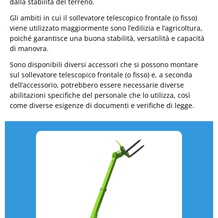
dalla stabilità del terreno.
Gli ambiti in cui il sollevatore telescopico frontale (o fisso)
viene utilizzato maggiormente sono l’edilizia e l’agricoltura,
poiché garantisce una buona stabilità, versatilità e capacità
di manovra.
Sono disponibili diversi accessori che si possono montare
sul sollevatore telescopico frontale (o fisso) e, a seconda
dell’accessorio, potrebbero essere necessarie diverse
abilitazioni specifiche del personale che lo utilizza, così
come diverse esigenze di documenti e verifiche di legge.