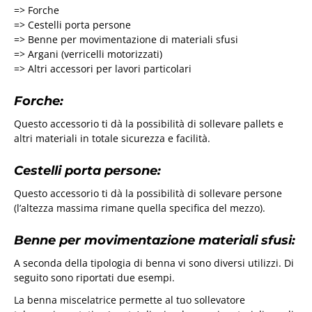
=> Forche
=> Cestelli porta persone
=> Benne per movimentazione di materiali sfusi
=> Argani (verricelli motorizzati)
=> Altri accessori per lavori particolari
Forche:
Questo accessorio ti dà la possibilità di sollevare pallets e
altri materiali in totale sicurezza e facilità.
Cestelli porta persone:
Questo accessorio ti dà la possibilità di sollevare persone
(l’altezza massima rimane quella specifica del mezzo).
Benne per movimentazione materiali sfusi:
A seconda della tipologia di benna vi sono diversi utilizzi. Di
seguito sono riportati due esempi.
La benna miscelatrice permette al tuo sollevatore