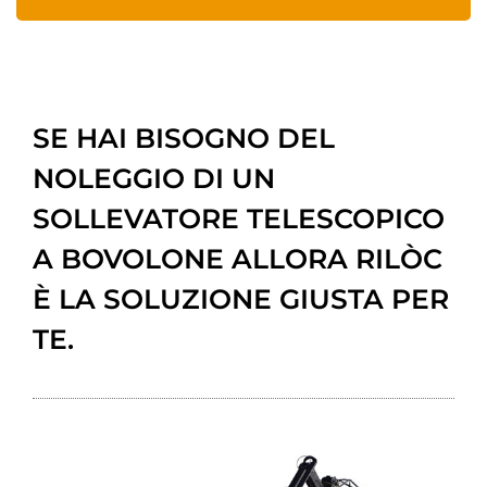
SE HAI BISOGNO DEL
NOLEGGIO DI UN
SOLLEVATORE TELESCOPICO
A BOVOLONE ALLORA RILÒC
È LA SOLUZIONE GIUSTA PER
TE.