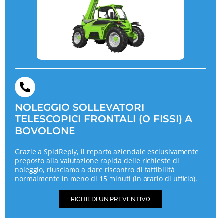
NOLEGGIO SOLLEVATORI
TELESCOPICI FRONTALI (O FISSI) A
BOVOLONE
Grazie a SpidReply, il reparto aziendale esclusivamente
preposto alla valutazione rapida delle richieste di
noleggio, riusciamo a dare riscontro di fattibilità
normalmente in meno di 15 minuti (in orario di ufficio).
RICHIEDI UN PREVENTIVO