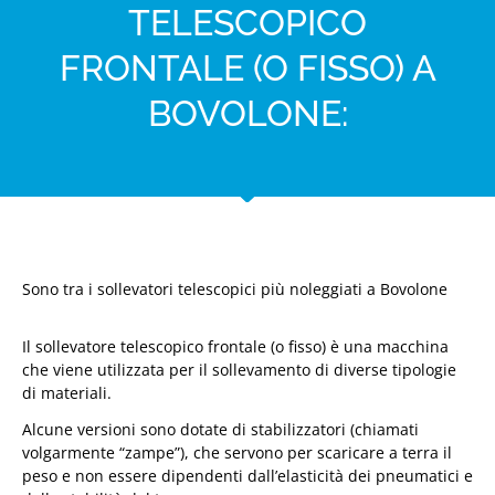
TELESCOPICO
FRONTALE (O FISSO) A
BOVOLONE:
Sono tra i sollevatori telescopici più noleggiati a Bovolone
Il sollevatore telescopico frontale (o fisso) è una macchina
che viene utilizzata per il sollevamento di diverse tipologie
di materiali.
Alcune versioni sono dotate di stabilizzatori (chiamati
volgarmente “zampe”), che servono per scaricare a terra il
peso e non essere dipendenti dall’elasticità dei pneumatici e