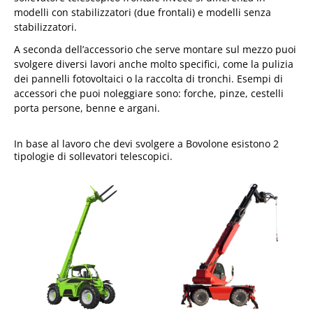
modelli con stabilizzatori (due frontali) e modelli senza
stabilizzatori.
A seconda dell’accessorio che serve montare sul mezzo puoi
svolgere diversi lavori anche molto specifici, come la pulizia
dei pannelli fotovoltaici o la raccolta di tronchi. Esempi di
accessori che puoi noleggiare sono: forche, pinze, cestelli
porta persone, benne e argani.
In base al lavoro che devi svolgere a Bovolone esistono 2
tipologie di sollevatori telescopici.