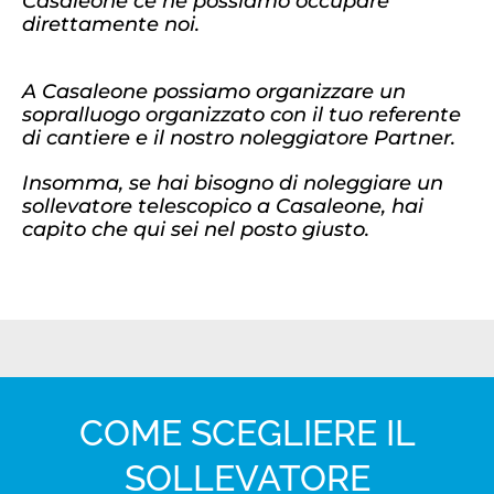
Casaleone ce ne possiamo occupare
direttamente noi.
A Casaleone possiamo organizzare un
sopralluogo organizzato con il tuo referente
di cantiere e il nostro noleggiatore Partner.
Insomma, se hai bisogno di noleggiare un
sollevatore telescopico a Casaleone, hai
capito che qui sei nel posto giusto.
COME SCEGLIERE IL
SOLLEVATORE