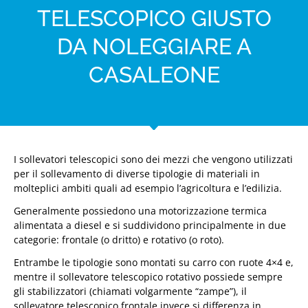
TELESCOPICO GIUSTO
DA NOLEGGIARE A
CASALEONE
I sollevatori telescopici sono dei mezzi che vengono utilizzati
per il sollevamento di diverse tipologie di materiali in
molteplici ambiti quali ad esempio l’agricoltura e l’edilizia.
Generalmente possiedono una motorizzazione termica
alimentata a diesel e si suddividono principalmente in due
categorie: frontale (o dritto) e rotativo (o roto).
Entrambe le tipologie sono montati su carro con ruote 4×4 e,
mentre il sollevatore telescopico rotativo possiede sempre
gli stabilizzatori (chiamati volgarmente “zampe”), il
sollevatore telescopico frontale invece si differenza in