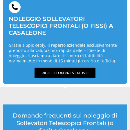
NOLEGGIO SOLLEVATORI
TELESCOPICI FRONTALI (O FISSI) A
CASALEONE
Grazie a SpidReply, il reparto aziendale esclusivamente
preposto alla valutazione rapida delle richieste di
noleggio, riusciamo a dare riscontro di fattibilità
normalmente in meno di 15 minuti (in orario di ufficio).
RICHIEDI UN PREVENTIVO
Domande frequenti sul noleggio di
Sollevatori Telescopici Frontali (o