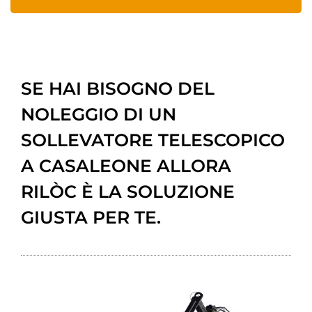
SE HAI BISOGNO DEL
NOLEGGIO DI UN
SOLLEVATORE TELESCOPICO
A CASALEONE ALLORA
RILÒC È LA SOLUZIONE
GIUSTA PER TE.