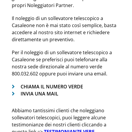
propri Noleggiatori Partner.
Il noleggio di un sollevatore telescopico a
Casaleone non è mai stato così semplice, basta
accedere al nostro sito internet e richiedere
direttamente un preventivo.
Per il noleggio di un sollevatore telescopico a
Casaleone se preferisci puoi telefonare alla
nostra sede direzionale al numero verde
800.032.602 oppure puoi inviare una email.
CHIAMA IL NUMERO VERDE
INVIA UNA MAIL
Abbiamo tantissimi clienti che noleggiano
sollevatori telescopici, puoi leggere alcune
testimonianze dei nostri clienti cliccando a
questo link =>
TESTIMONIANZE VERE
.