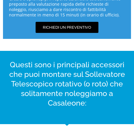
preposto alla valutazione rapida delle richieste di
noleggio, riusciamo a dare riscontro di fattibilità
normalmente in meno di 15 minuti (in orario di ufficio).
RICHIEDI UN PREVENTIVO
Questi sono i principali accessori
che puoi montare sul Sollevatore
Telescopico rotativo (o roto) che
solitamente noleggiamo a
Casaleone: