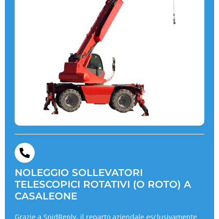
NOLEGGIO SOLLEVATORI
TELESCOPICI ROTATIVI (O ROTO) A
CASALEONE
Grazie a SpidReply, il reparto aziendale esclusivamente