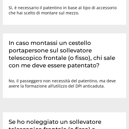
Sì, è necessario il patentino in base al tipo di accessorio
che hai scelto di montare sul mezzo.
In caso montassi un cestello
portapersone sul sollevatore
telescopico frontale (o fisso), chi sale
con me deve essere patentato?
No, il passeggero non necessità del patentino, ma deve
avere la formazione all’utilizzo del DPI anticaduta.
Se ho noleggiato un sollevatore