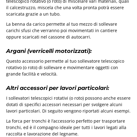
telescopico rotativo (o roto) di miscelare vari materiali, quali
il calcestruzzo, miscela che una volta pronta potrà essere
scaricata grazie a un tubo.
La benna da carico permette al tuo mezzo di sollevare
carichi sfusi che verranno poi movimentati in cantiere
oppure scaricati nel cassone di autocarri.
Argani (verricelli motorizzati):
Questo accessorio permette al tuo sollevatore telescopico
rotativo (o roto) di sollevare e movimentare oggetti con
grande facilità e velocità.
Altri accessori per lavori particolari:
I sollevatori telescopici rotativi (o roto) possono anche essere
dotati di specifici accessori necessari per svolgere alcuni
lavori particolari. Di seguito vengono riportati alcuni esempi.
La forca per tronchi è l’accessorio perfetto per trasportare
tronchi, ed è il compagno ideale per tutti i lavori legati alla
raccolta e lavorazione del legname.