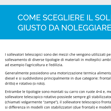
COME SCEGLIERE IL SO
GIUSTO DA NOLEGGIARE
I sollevatori telescopici sono dei mezzi che vengono utilizzati per
sollevamento di diverse tipologie di materiali in molteplici ambi
ad esempio l’agricoltura e l’edilizia.
Generalmente possiedono una motorizzazione termica alimenta
diesel e si suddividono principalmente in due categorie: frontal
dritto) e rotativo (o roto).
Entrambe le tipologie sono montati su carro con ruote 4×4 e, me
sollevatore telescopico rotativo possiede sempre gli stabilizzato
(chiamati volgarmente “zampe”), il sollevatore telescopico front
si differenza in modelli con stabilizzatori (due frontali) e modell