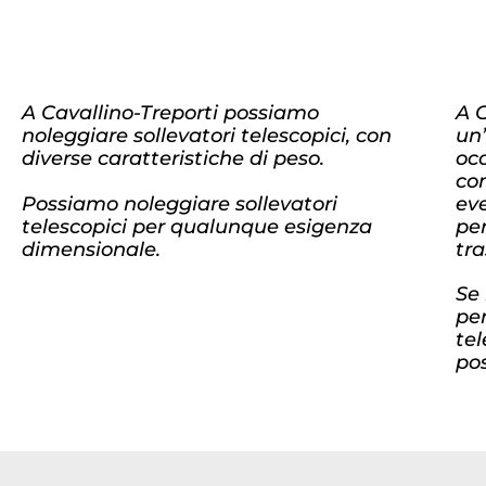
A Cavallino-Treporti possiamo
A 
noleggiare sollevatori telescopici, con
un’
diverse caratteristiche di peso.
occ
co
Possiamo noleggiare sollevatori
ev
telescopici per qualunque esigenza
per
dimensionale.
tra
Se 
pe
tel
po