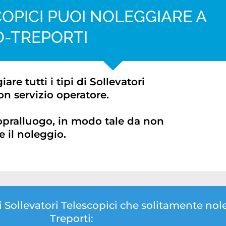
OPICI PUOI NOLEGGIARE A
O-TREPORTI
re tutti i tipi di Sollevatori
on servizio operatore.
opralluogo, in modo tale da non
 il noleggio.
di Sollevatori Telescopici che solitamente no
Treporti: