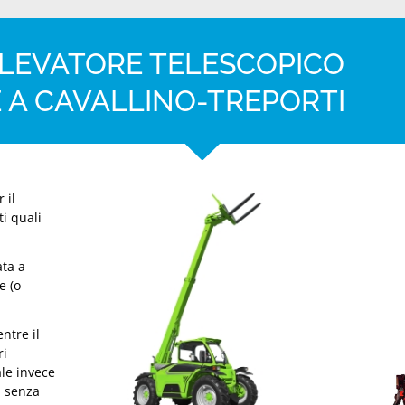
LLEVATORE TELESCOPICO
 A CAVALLINO-TREPORTI
 il
ti quali
ta a
e (o
ntre il
ri
ale invece
i senza