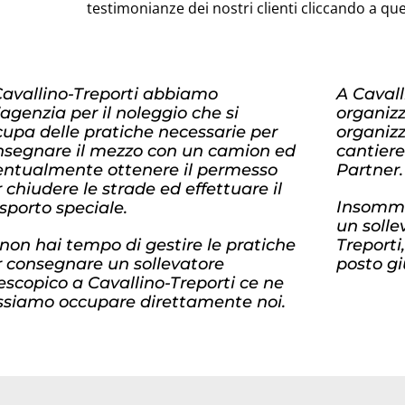
testimonianze dei nostri clienti cliccando a qu
Cavallino-Treporti abbiamo
A Cavall
agenzia per il noleggio che si
organiz
upa delle pratiche necessarie per
organizz
nsegnare il mezzo con un camion ed
cantiere
entualmente ottenere il permesso
Partner.
 chiudere le strade ed effettuare il
Insomma
sporto speciale.
un solle
non hai tempo di gestire le pratiche
Treporti
r consegnare un sollevatore
posto gi
escopico a Cavallino-Treporti ce ne
ssiamo occupare direttamente noi.