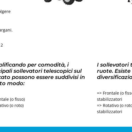
olgere
i
argani.
 2
lificando per comodità, i
I sollevatori
ipali sollevatori telescopici sul
ruote. Esiste
ato possono essere suddivisi in
diversificazi
to modo:
=> Frontale (o fis
tale (o fisso)
stabilizzatori
tivo (o roto)
=> Rotativo (o rot
stabilizzatori