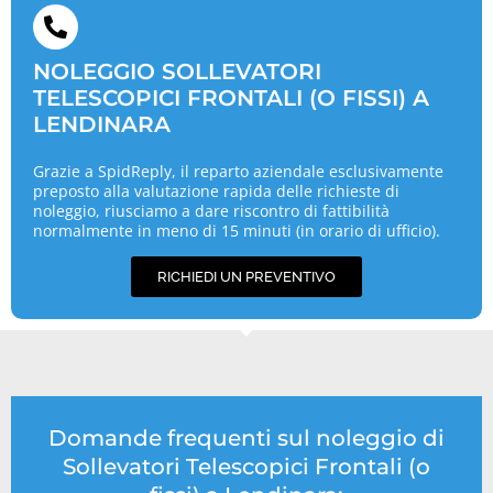
NOLEGGIO SOLLEVATORI
TELESCOPICI FRONTALI (O FISSI) A
LENDINARA
Grazie a SpidReply, il reparto aziendale esclusivamente
preposto alla valutazione rapida delle richieste di
noleggio, riusciamo a dare riscontro di fattibilità
normalmente in meno di 15 minuti (in orario di ufficio).
RICHIEDI UN PREVENTIVO
Domande frequenti sul noleggio di
Sollevatori Telescopici Frontali (o