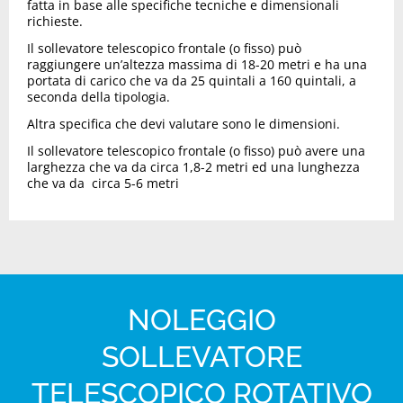
fatta in base alle specifiche tecniche e dimensionali
richieste.
Il sollevatore telescopico frontale (o fisso) può
raggiungere un’altezza massima di 18-20 metri e ha una
portata di carico che va da 25 quintali a 160 quintali, a
seconda della tipologia.
Altra specifica che devi valutare sono le dimensioni.
Il sollevatore telescopico frontale (o fisso) può avere una
larghezza che va da circa 1,8-2 metri ed una lunghezza
che va da circa 5-6 metri
NOLEGGIO
SOLLEVATORE
TELESCOPICO ROTATIVO