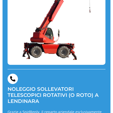
NOLEGGIO SOLLEVATORI
TELESCOPICI ROTATIVI (O ROTO) A
LENDINARA
Grazie a SpidReply, il reparto aziendale esclusivamente