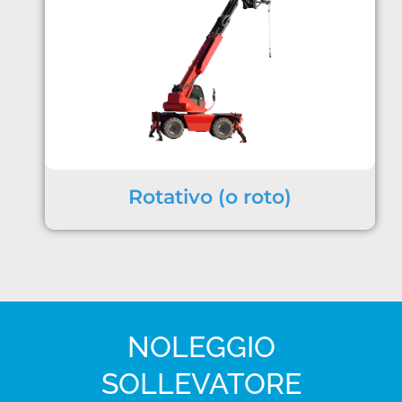
Rotativo (o roto)
NOLEGGIO
SOLLEVATORE