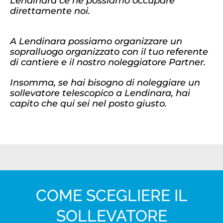
Lendinara ce ne possiamo occupare
direttamente noi.
A Lendinara possiamo organizzare un
sopralluogo organizzato con il tuo referente
di cantiere e il nostro noleggiatore Partner.
Insomma, se hai bisogno di noleggiare un
sollevatore telescopico a Lendinara, hai
capito che qui sei nel posto giusto.
COME SCEGLIERE IL
SOLLEVATORE