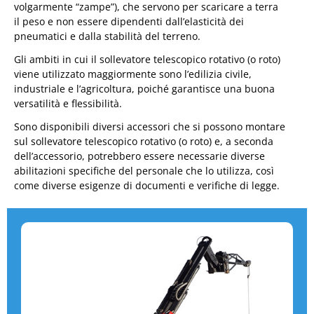
volgarmente “zampe”), che servono per scaricare a terra
il peso e non essere dipendenti dall’elasticità dei
pneumatici e dalla stabilità del terreno.
Gli ambiti in cui il sollevatore telescopico rotativo (o roto)
viene utilizzato maggiormente sono l’edilizia civile,
industriale e l’agricoltura, poiché garantisce una buona
versatilità e flessibilità.
Sono disponibili diversi accessori che si possono montare
sul sollevatore telescopico rotativo (o roto) e, a seconda
dell’accessorio, potrebbero essere necessarie diverse
abilitazioni specifiche del personale che lo utilizza, così
come diverse esigenze di documenti e verifiche di legge.