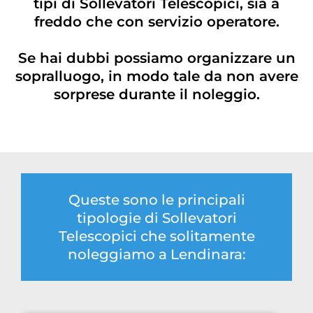
tipi di Sollevatori Telescopici, sia a
freddo che con servizio operatore.
Se hai dubbi possiamo organizzare un
sopralluogo, in modo tale da non avere
sorprese durante il noleggio.
Queste sono le principali
tipologie di Sollevatori
Telescopici che solitamente
noleggiamo a Lendinara: