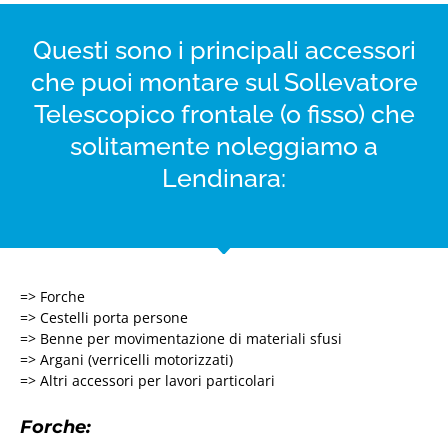
Questi sono i principali accessori
che puoi montare sul Sollevatore
Telescopico frontale (o fisso) che
solitamente noleggiamo a
Lendinara:
=> Forche
=> Cestelli porta persone
=> Benne per movimentazione di materiali sfusi
=> Argani (verricelli motorizzati)
=> Altri accessori per lavori particolari
Forche: