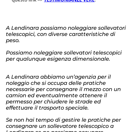
A Lendinara possiamo noleggiare sollevatori
telescopici, con diverse caratteristiche di
peso.
Possiamo noleggiare sollevatori telescopici
per qualunque esigenza dimensionale.
A Lendinara abbiamo un’agenzia per il
noleggio che si occupa delle pratiche
necessarie per consegnare il mezzo con un
camion ed eventualmente ottenere il
permesso per chiudere le strade ed
effettuare il trasporto speciale.
Se non hai tempo di gestire le pratiche per
consegnare un sollevatore telescopico a