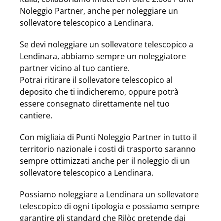
Noleggio Partner, anche per noleggiare un
sollevatore telescopico a Lendinara.
Se devi noleggiare un sollevatore telescopico a
Lendinara, abbiamo sempre un noleggiatore
partner vicino al tuo cantiere.
Potrai ritirare il sollevatore telescopico al
deposito che ti indicheremo, oppure potrà
essere consegnato direttamente nel tuo
cantiere.
Con migliaia di Punti Noleggio Partner in tutto il
territorio nazionale i costi di trasporto saranno
sempre ottimizzati anche per il noleggio di un
sollevatore telescopico a Lendinara.
Possiamo noleggiare a Lendinara un sollevatore
telescopico di ogni tipologia e possiamo sempre
garantire gli standard che Rilòc pretende dai