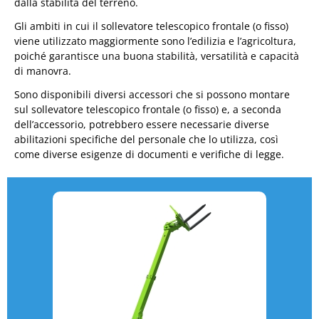
dalla stabilità del terreno.
Gli ambiti in cui il sollevatore telescopico frontale (o fisso)
viene utilizzato maggiormente sono l’edilizia e l’agricoltura,
poiché garantisce una buona stabilità, versatilità e capacità
di manovra.
Sono disponibili diversi accessori che si possono montare
sul sollevatore telescopico frontale (o fisso) e, a seconda
dell’accessorio, potrebbero essere necessarie diverse
abilitazioni specifiche del personale che lo utilizza, così
come diverse esigenze di documenti e verifiche di legge.